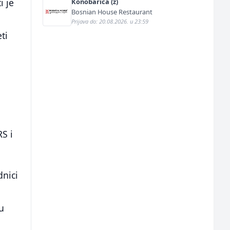
i je
Konobarica (ž)
Bosnian House Restaurant
Prijava do: 20.08.2026. u 23:59
ti
RS i
dnici
u