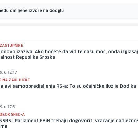
među omiljene izvore na Googlu
ZASTUPNIKE
onovo izaziva: Ako hoćete da vidite našu moć, onda izglasa
alnost Republike Srpske
9. u 12:17
 NA ZAKLJUČKE
ajavi samoopredjeljenja RS-a: To su očajničke iluzije Dodika 
a
9. u 17:51
ODBOR SNSD-A
NSRS i Parlament FBiH trebaju dogovoriti vraćanje nadležnos
tima