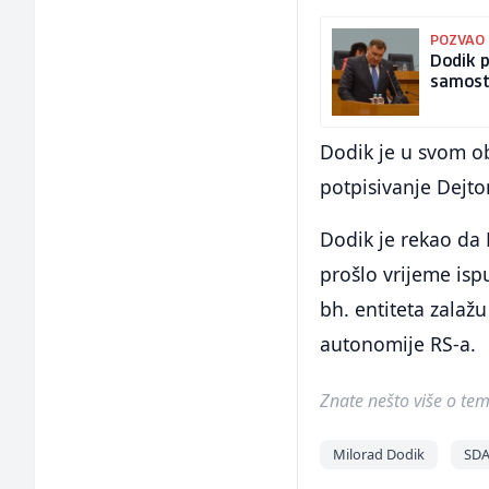
POZVAO
Dodik p
samost
Dodik je u svom ob
potpisivanje Dejt
Dodik je rekao da
prošlo vrijeme isp
bh. entiteta zalažu
autonomije RS-a.
Znate nešto više o temi 
Milorad Dodik
SD