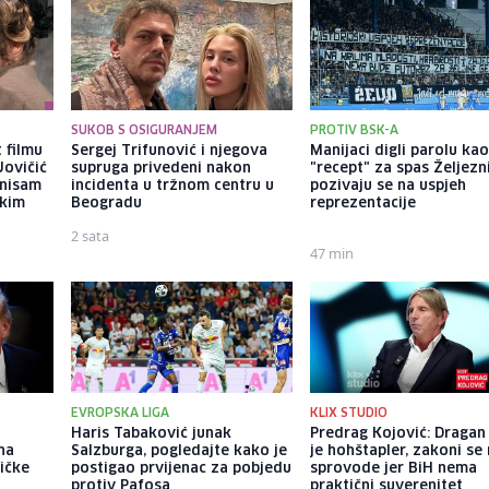
SUKOB S OSIGURANJEM
PROTIV BSK-A
 filmu
Sergej Trifunović i njegova
Manijaci digli parolu ka
Jovičić
supruga privedeni nakon
"recept" za spas Željezn
 nisam
incidenta u tržnom centru u
pozivaju se na uspjeh
ekim
Beogradu
reprezentacije
2 sata
47 min
EVROPSKA LIGA
KLIX STUDIO
Haris Tabaković junak
Predrag Kojović: Dragan
na
Salzburga, pogledajte kako je
je hohštapler, zakoni se
ičke
postigao prvijenac za pobjedu
sprovode jer BiH nema
protiv Pafosa
praktični suverenitet