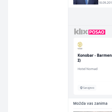
18.09.201
Radnik u restoranu
Konobar - Barmen
(m/ž)
ž)
BASH
Hotel Nomad
Sarajevo
Sarajevo
Možda vas zanima