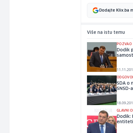
Dodajte Klix.ba 
Više na istu temu
POZVAO 
Dodik p
samost
11.11.201
ODGOVOR
SDA o n
SNSD-
18.09.201
GLAVNI 
Dodik: 
entite