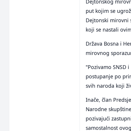
Dejtonskog mirovn
put kojim se ugro
Dejtonski mirovni 
koji se nastali ov
Država Bosna i Her
mirovnog sporazu
"Pozivamo SNSD i 
postupanje po prin
svih naroda koji ži
Inače, član Predsj
Narodne skupštine 
pozivajući zastupn
samostalnost ovog 