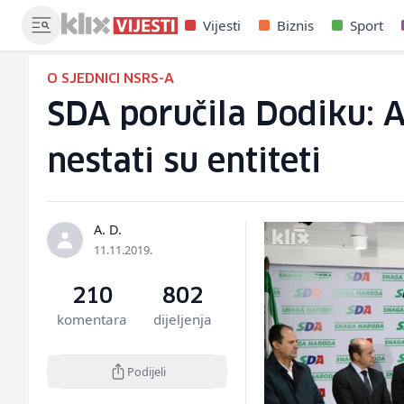
Vijesti
Biznis
Sport
O SJEDNICI NSRS-A
SDA poručila Dodiku: A
nestati su entiteti
A. D.
11.11.2019.
210
802
komentara
dijeljenja
Podijeli