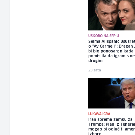
USKORO NA SFF-U
Selma Alispahić ususret
o "Ay Carmeli": Dragan 
bi bio ponosan; nikada
pomislila da igram s n
drugim
23 sata
LUKAVA IGRA
Iran sprema zamku za
Trumpa: Plan iz Tehera
mogao bi odlučiti amer
izbore