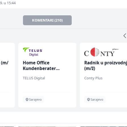
9. u 15:44
KOMENTARI (210)
 (m/
Home Office
Radnik u proizvodnj
Kundenberater
(m/ž)
(m/w/d) für ein
TELUS Digital
Conty Plus
renommiertes
Schuhunternehmen
Sarajevo
Sarajevo