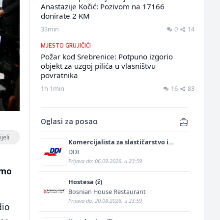
Anastazije Kočić: Pozivom na 17166
donirate 2 KM
33min
0
14
MJESTO GRUJIČIĆI
Požar kod Srebrenice: Potpuno izgorio
objekt za uzgoj pilića u vlasništvu
povratnika
1h 1min
16
83
Oglasi za posao
jeli
Komercijalista za slastičarstvo i
pekarstvo (m/ž)
DDI
Prijava do: 06.09.2026. u 23:59
amo
Hostesa (ž)
Bosnian House Restaurant
Prijava do: 20.08.2026. u 23:59
dio