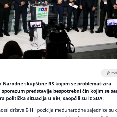
Podi
a Narodne skupštine RS kojom se problematizira
i sporazum predstavlja bespotrebni čin kojim se s
 politička situacija u BiH, saopćili su iz SDA.
osti države BiH i pozicija međunarodne zajednice su 