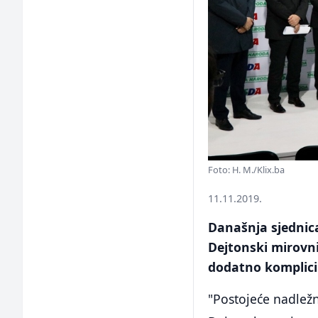
Foto: H. M./Klix.ba
11.11.2019.
Današnja sjednic
Dejtonski mirovn
dodatno komplicira
"Postojeće nadležn