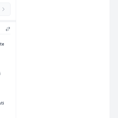
jte
i
ti