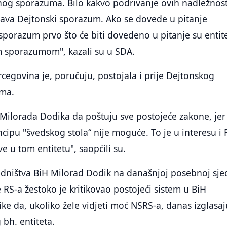
og sporazuma. Bilo kakvo podrivanje ovih nadležnost
žava Dejtonski sporazum. Ako se dovede u pitanje
sporazum prvo što će biti dovedeno u pitanje su entite
im sporazumom", kazali su u SDA.
cegovina je, poručuju, postojala i prije Dejtonskog
ma.
Milorada Dodika da poštuju sve postojeće zakone, jer
cipu "švedskog stola“ nije moguće. To je u interesu i 
ve u tom entitetu", saopćili su.
edništva BiH Milorad Dodik na današnjoj posebnoj sje
RS-a žestoko je kritikovao postojeći sistem u BiH
ike da, ukoliko žele vidjeti moć NSRS-a, danas izglasaj
bh. entiteta.