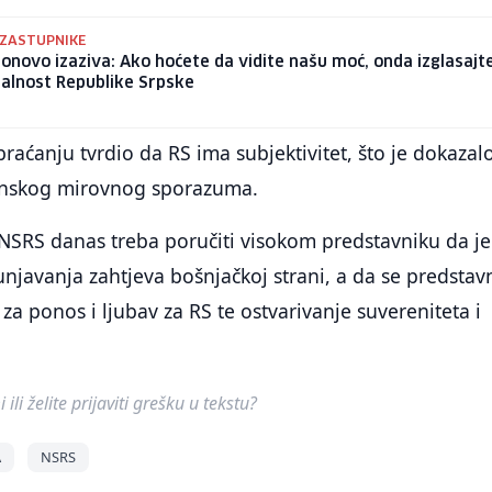
 ZASTUPNIKE
onovo izaziva: Ako hoćete da vidite našu moć, onda izglasajt
alnost Republike Srpske
raćanju tvrdio da RS ima subjektivitet, što je dokazalo
onskog mirovnog sporazuma.
 NSRS danas treba poručiti visokom predstavniku da je
unjavanja zahtjeva bošnjačkoj strani, a da se predstavn
 za ponos i ljubav za RS te ostvarivanje suvereniteta i
ili želite prijaviti grešku u tekstu?
A
NSRS