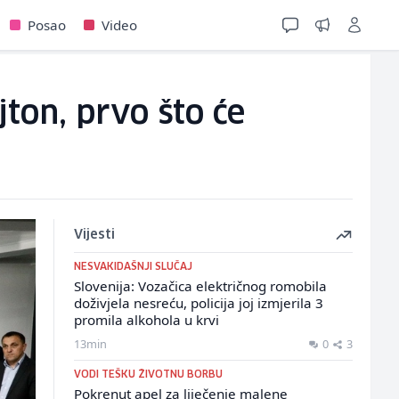
Posao
Video
ton, prvo što će
Vijesti
NESVAKIDAŠNJI SLUČAJ
Slovenija: Vozačica električnog romobila
doživjela nesreću, policija joj izmjerila 3
promila alkohola u krvi
13min
0
3
VODI TEŠKU ŽIVOTNU BORBU
Pokrenut apel za liječenje malene