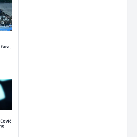
o
ičara,
 Čović
 ne