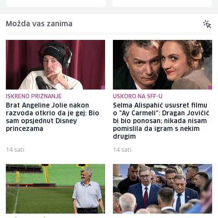
Možda vas zanima
ISKRENO PRIZNANJE
USKORO NA SFF-U
Brat Angeline Jolie nakon
Selma Alispahić ususret filmu
razvoda otkrio da je gej: Bio
o "Ay Carmeli": Dragan Jovičić
sam opsjednut Disney
bi bio ponosan; nikada nisam
princezama
pomislila da igram s nekim
drugim
14 sati
14 sati