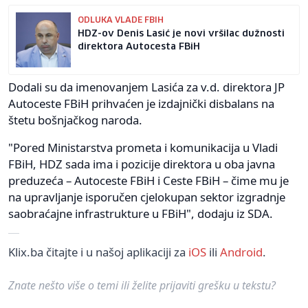
ODLUKA VLADE FBIH
HDZ-ov Denis Lasić je novi vršilac dužnosti
direktora Autocesta FBiH
Dodali su da imenovanjem Lasića za v.d. direktora JP
Autoceste FBiH prihvaćen je izdajnički disbalans na
štetu bošnjačkog naroda.
"Pored Ministarstva prometa i komunikacija u Vladi
FBiH, HDZ sada ima i pozicije direktora u oba javna
preduzeća – Autoceste FBiH i Ceste FBiH – čime mu je
na upravljanje isporučen cjelokupan sektor izgradnje
saobraćajne infrastrukture u FBiH", dodaju iz SDA.
Klix.ba čitajte i u našoj aplikaciji za
iOS
ili
Android
.
Znate nešto više o temi ili želite prijaviti grešku u tekstu?