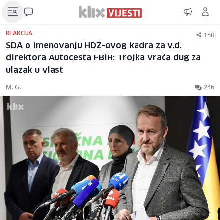
150
REAKCIJA
SDA o imenovanju HDZ-ovog kadra za v.d.
direktora Autocesta FBiH: Trojka vraća dug za
ulazak u vlast
M. G.
246