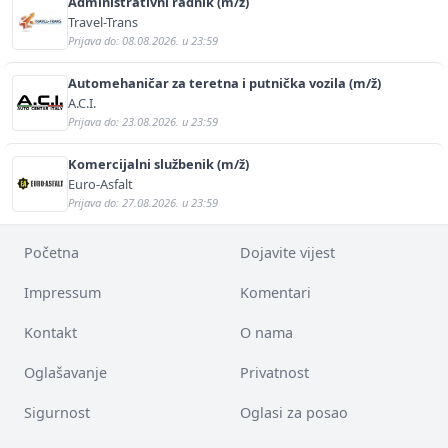
Administrativni radnik (m/ž)
Travel-Trans
Prijava do: 08.08.2026. u 23:59
Automehaničar za teretna i putnička vozila (m/ž)
A.C.I.
Prijava do: 23.08.2026. u 23:59
Komercijalni službenik (m/ž)
Euro-Asfalt
Prijava do: 27.08.2026. u 23:59
Početna
Dojavite vijest
Impressum
Komentari
Kontakt
O nama
Oglašavanje
Privatnost
Sigurnost
Oglasi za posao