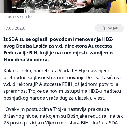
Foto: D. S./Klix.ba
17.05.2023.
Podijeli
Iz SDA su se oglasili povodom imenovanja HDZ-
ovog Denisa Lasića za v.d. direktora Autocesta
Federacije BiH, koji je na tom mjestu zamijenio
Elmedina Volodera.
Kako su rekli, nametnuta Vlada FBiH je davanjem
prethodne saglasnosti za imenovanje Denisa Lasića za
v.d. direktora JP Autoceste FBiH još jednom potvrdila
spremnost Trojke da novim ustupcima HDZ-u na štetu
bošnjačkog naroda vraća dug za ulazak u vlast.
"Ovakvim postupcima Trojka nastavlja praksu sa
državnog nivoa, na kojem su Bošnjake reducirali na tek
25 posto pozicija u Vijeću ministara BiH", kažu iz SDA.