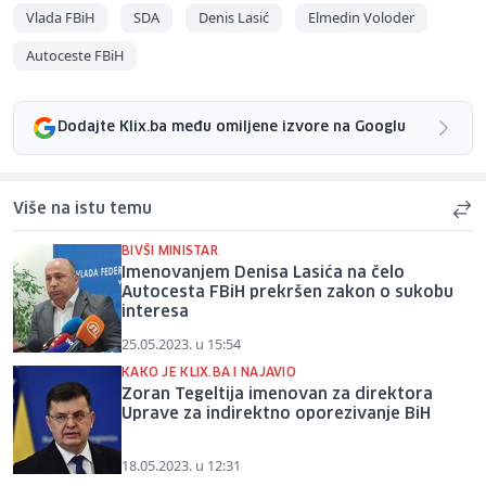
Vlada FBiH
SDA
Denis Lasić
Elmedin Voloder
Autoceste FBiH
Dodajte Klix.ba među omiljene izvore na Googlu
Više na istu temu
BIVŠI MINISTAR
Imenovanjem Denisa Lasića na čelo
Autocesta FBiH prekršen zakon o sukobu
interesa
25.05.2023. u 15:54
KAKO JE KLIX.BA I NAJAVIO
Zoran Tegeltija imenovan za direktora
Uprave za indirektno oporezivanje BiH
18.05.2023. u 12:31