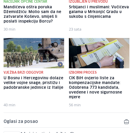
NAČELNIK OPĆINE CENTAR
IZGUBLJEN U PREVODU
Mandićeva oštra poruka
Srbijanci i muslimani: Vučićeva
Džemidžiću: Molio sam da ne
galama u Mrkonjić Gradu u
zatvarate Koševo, smiješ li
sukobu s činjenicama
poslati inspekciju Borcu?
30 min
23 sata
VJEŽBA BRZI ODGOVOR
IZBORNI PROCES
U Bosnu i Hercegovinu dolaze
CIK BiH ovjerio liste za
velike vojne snage, pristižu i
kompenzacijske mandate:
padobranske jedinice iz Italije
Odobrena 773 kandidata,
uvedene i nove sigurnosne
mjere
40 min
56 min
Oglasi za posao