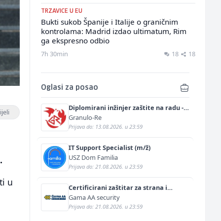
TRZAVICE U EU
Bukti sukob Španije i Italije o graničnim
kontrolama: Madrid izdao ultimatum, Rim
ga ekspresno odbio
7h 30min
18
18
Oglasi za posao
Diplomirani inžinjer zaštite na radu -
jeli
Bachelor inžinjer sigurnosti i pomoći
Granulo-Re
(m/ž)
Prijava do: 13.08.2026. u 23:59
IT Support Specialist (m/ž)
USZ Dom Familia
.
Prijava do: 21.08.2026. u 23:59
ti u
Certificirani zaštitar za strana i
diplomatska predstavništva (m/ž)
Gama AA security
Prijava do: 21.08.2026. u 23:59