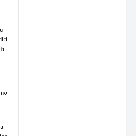
ju
ici,
ih
bno
na