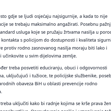
to gdje se ljudi osjećaju najsigurnije, a kada to nije
itucije se trebaju maksimalno angažirati. Posebnu pažn
standard usluga koje se pružaju žrtvama nasilja u porod
kontakta s policijom do dostupnosti i kvaliteta sigurn
re protiv rodno zasnovanog nasilja moraju biti lako i
 učinkovite u svim dijelovima zemlje.
ođer treba posvetiti educiranju, obuci i odgovornosti
, uključujući i tužioce, te policijske službenike, pose
odnih obaveza BiH u oblasti prevencije rodno
a.
 treba uključiti kako bi radnje kojima se krše prava že