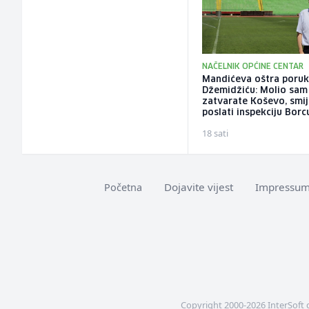
NAČELNIK OPĆINE CENTAR
Mandićeva oštra poru
Džemidžiću: Molio sam
zatvarate Koševo, smije
poslati inspekciju Borc
18 sati
Dojavite vijest
Impressu
Početna
Copyright 2000-2026 InterSoft 