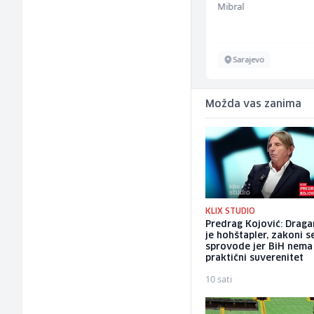
Mountain
Mibral
Sarajevo
Sarajevo
Možda vas zanima
KLIX STUDIO
Predrag Kojović: Draga
je hohštapler, zakoni s
sprovode jer BiH nema
praktični suverenitet
10 sati