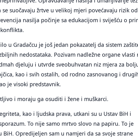
neprihvatljive. Opravdavanje nasilja i umanjivanje te
 se suočavaju žrtve u velikoj mjeri povećavaju rizik od
evencija nasilja počinje sa edukacijom i sviješću o pri
konflikta.
lo u Gradačcu je još jedan pokazatelj da sistem zaštit
zbiljnih nedostataka. Pozivam nadležne organe vlasti
dmah djeluju i utvrde sveobuhvatan niz mjera za bolj
ojčica, kao i svih ostalih, od rodno zasnovanog i drugi
kao je visoki predstavnik.
tljivo i moraju ga osuditi i žene i muškarci.
ntegriteta, kao i ljudska prava, utkani su u Ustav BiH i
sporazum. To nije samo mrtvo slovo na papiru. To je
 BiH. Opredijeljen sam u namjeri da sa svoje strane