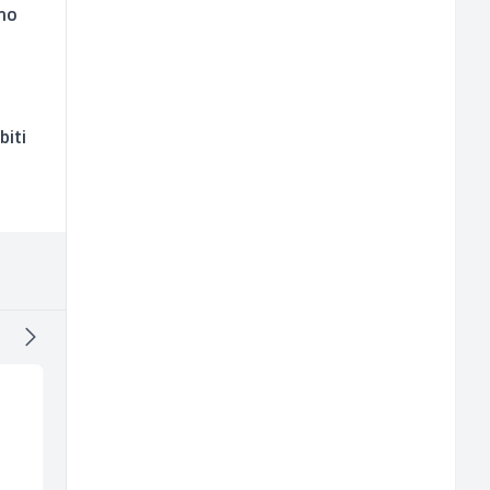
amo
biti
Direktor proizvodnje
Prodajni savjetnik (m
pločastog namještaja
ž)
(m/ž)