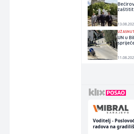
Bećiro
zaštitit
13.08.202
UŽASNUT
UN u Bi
spriječ
11.08.202
Monter centralnog
Voditelj - Poslovo
grijanja (m)
radova na gradili
(m/ž)