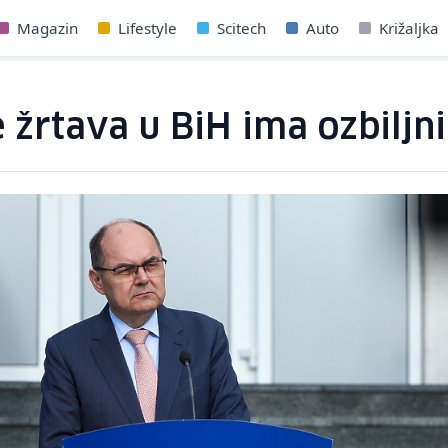
Magazin
Lifestyle
Scitech
Auto
Križaljka
e žrtava u BiH ima ozbiljn