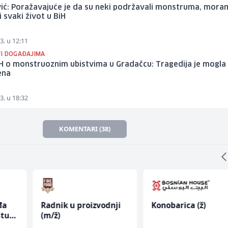
vić: Poražavajuće je da su neki podržavali monstruma, mor
i svaki život u BiH
3. u 12:11
I DOGAĐAJIMA
H o monstruoznim ubistvima u Gradačcu: Tragedija je mogla 
ena
3. u 18:32
KOMENTARI (38)
đa
Radnik u proizvodnji
Konobarica (ž)
štu
(m/ž)