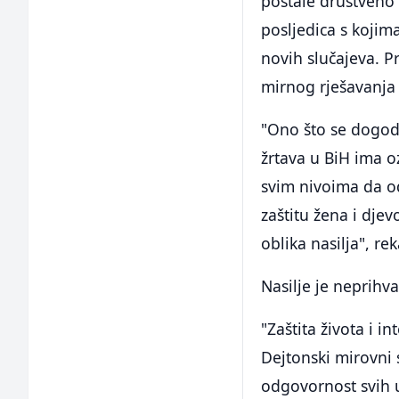
postale društveno 
posljedica s kojima
novih slučajeva. Pr
mirnog rješavanja 
"Ono što se dogodi
žrtava u BiH ima o
svim nivoima da o
zaštitu žena i djev
oblika nasilja", re
Nasilje je neprihva
"Zaštita života i i
Dejtonski mirovni 
odgovornost svih u