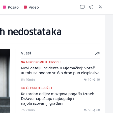
Posao
Video
ih nedostataka
Vijesti
NA AERODROMU U LEIPZIGU
Novi detalji incidenta u Njemačkoj: Vozač
autobusa nogom srušio dron pun eksploziva
6h 40min
10
19
KO ĆE PUNITI BUDŽET
Rekordan odljev mozgova pogađa Izrael:
Državu napuštaju najbogatiji i
najobrazovaniji građani
7h 23min
63
88