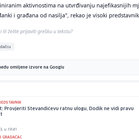
niranim aktivnostima na utvrđivanju najefikasnijih m
đanki i građana od nasilja", rekao je visoki predstavnik
ili želite prijaviti grešku u tekstu?
adačcu
među omiljene izvore na Googlu
PREDSTAVNIK
: Provjeriti Stevandićevu ratnu ulogu, Dodik ne vidi pravu
st
3. u 19:41
O GRADAČAC