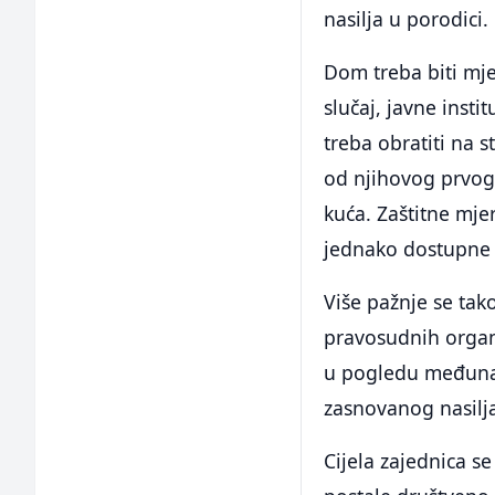
nasilja u porodici.
Dom treba biti mjes
slučaj, javne inst
treba obratiti na 
od njihovog prvog 
kuća. Zaštitne mje
jednako dostupne i
Više pažnje se tak
pravosudnih organa
u pogledu međunar
zasnovanog nasilj
Cijela zajednica se