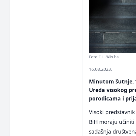
Foto: I. L./Klix.ba
16.08.2023.
Minutom šutnje, v
Ureda visokog pre
porodicama i prij
Visoki predstavnik
BiH moraju učiniti 
sadašnja društvena