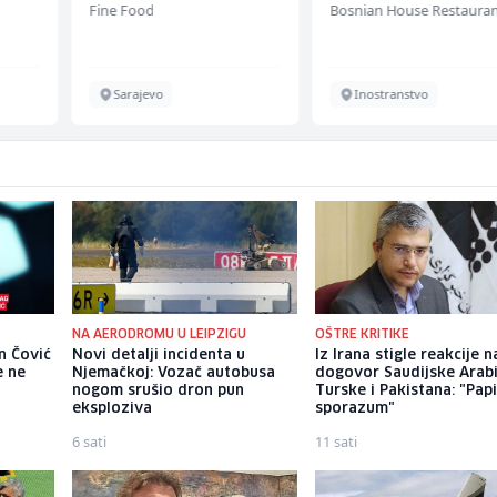
Fine Food
Bosnian House Restaura
Sarajevo
Inostranstvo
NA AERODROMU U LEIPZIGU
OŠTRE KRITIKE
n Čović
Novi detalji incidenta u
Iz Irana stigle reakcije n
e ne
Njemačkoj: Vozač autobusa
dogovor Saudijske Arabi
nogom srušio dron pun
Turske i Pakistana: "Papi
eksploziva
sporazum"
6 sati
11 sati