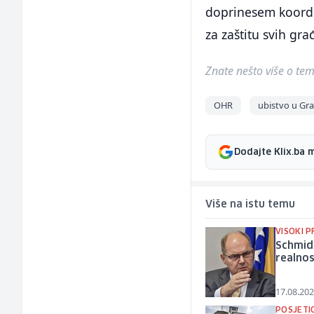
doprinesem koordi
za zaštitu svih gra
Znate nešto više o temi 
OHR
ubistvo u Gr
Dodajte Klix.ba 
Više na istu temu
VISOKI 
Schmidt
realno
17.08.202
POSJETI