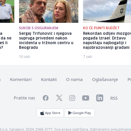
SUKOB S OSIGURANJEM
KO ĆE PUNITI BUDŽET
ka
Sergej Trifunović i njegova
Rekordan odljev mozgo
 da ne
supruga privedeni nakon
pogađa Izrael: Državu
š li
incidenta u tržnom centru u
napuštaju najbogatiji i
u?
Beogradu
najobrazovaniji građani
10 sati
7 sati
m
Komentari
Kontakt
O nama
Oglašavanje
P
Facebook
YouTube
LinkedIn
Twitter
Instagram
RSS
Pratite nas
App Store
Google Play
d.o.o. Sarajevo. ISSN 2566-3771. Sva prava zadržana. Zabranjeno preuzimanje