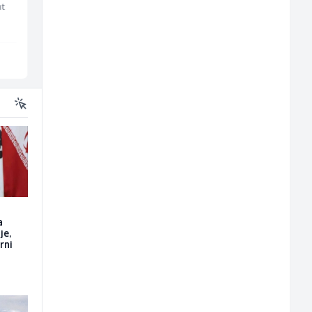
nt
Kalea
Tehnolix
Ilijaš
Sarajevo
a
je,
rni