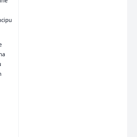
žine
ncipu
e
 na
u
h