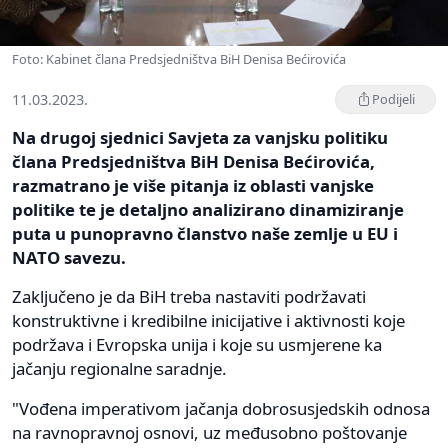
Foto: Kabinet člana Predsjedništva BiH Denisa Bećirovića
11.03.2023.
Podijeli
Na drugoj sjednici Savjeta za vanjsku politiku
člana Predsjedništva BiH Denisa Bećirovića,
razmatrano je više pitanja iz oblasti vanjske
politike te je detaljno analizirano dinamiziranje
puta u punopravno članstvo naše zemlje u EU i
NATO savezu.
Zaključeno je da BiH treba nastaviti podržavati
konstruktivne i kredibilne inicijative i aktivnosti koje
podržava i Evropska unija i koje su usmjerene ka
jačanju regionalne saradnje.
"Vođena imperativom jačanja dobrosusjedskih odnosa
na ravnopravnoj osnovi, uz međusobno poštovanje