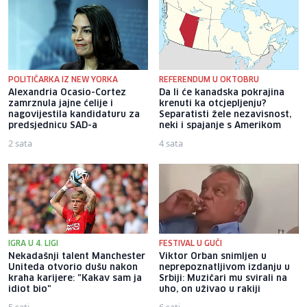
POLITIČARKA IZ NEW YORKA
REFERENDUM U OKTOBRU
Alexandria Ocasio-Cortez
Da li će kanadska pokrajina
zamrznula jajne ćelije i
krenuti ka otcjepljenju?
nagovijestila kandidaturu za
Separatisti žele nezavisnost,
predsjednicu SAD-a
neki i spajanje s Amerikom
2 sata
4 sata
IGRA U 4. LIGI
FESTIVAL U GUČI
Nekadašnji talent Manchester
Viktor Orban snimljen u
Uniteda otvorio dušu nakon
neprepoznatljivom izdanju u
kraha karijere: "Kakav sam ja
Srbiji: Muzičari mu svirali na
idiot bio"
uho, on uživao u rakiji
5 sati
6 sati