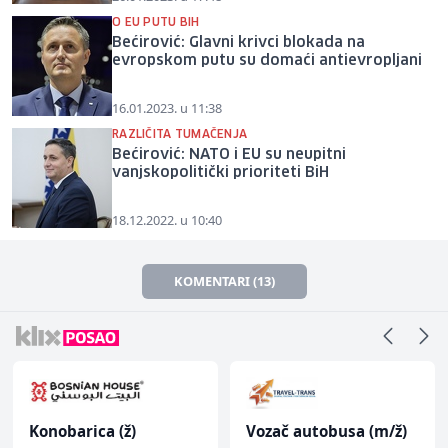
O EU PUTU BIH
Bećirović: Glavni krivci blokada na
evropskom putu su domaći antievropljani
16.01.2023. u 11:38
RAZLIČITA TUMAČENJA
Bećirović: NATO i EU su neupitni
vanjskopolitički prioriteti BiH
18.12.2022. u 10:40
KOMENTARI (13)
Konobarica (ž)
Vozač autobusa (m/ž)