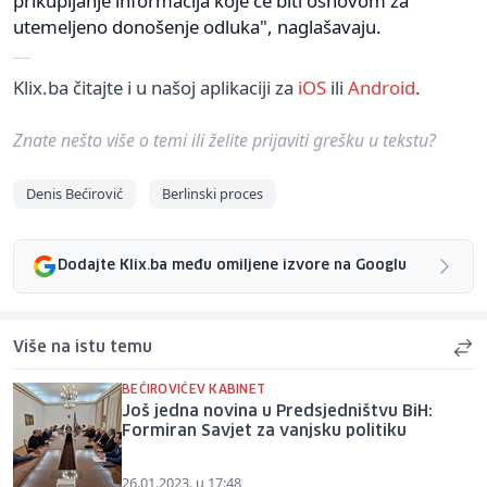
prikupljanje informacija koje će biti osnovom za
utemeljeno donošenje odluka", naglašavaju.
Klix.ba čitajte i u našoj aplikaciji za
iOS
ili
Android
.
Znate nešto više o temi ili želite prijaviti grešku u tekstu?
Denis Bećirović
Berlinski proces
Dodajte Klix.ba među omiljene izvore na Googlu
Više na istu temu
BEĆIROVIĆEV KABINET
Još jedna novina u Predsjedništvu BiH:
Formiran Savjet za vanjsku politiku
26.01.2023. u 17:48