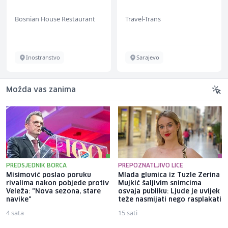
Bosnian House Restaurant
Travel-Trans
Inostranstvo
Sarajevo
Možda vas zanima
PREDSJEDNIK BORCA
PREPOZNATLJIVO LICE
Misimović poslao poruku
Mlada glumica iz Tuzle Zerina
rivalima nakon pobjede protiv
Mujkić šaljivim snimcima
Veleža: "Nova sezona, stare
osvaja publiku: Ljude je uvijek
navike"
teže nasmijati nego rasplakati
4 sata
15 sati