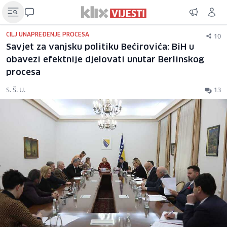
10
CILJ UNAPREĐENJE PROCESA
Savjet za vanjsku politiku Bećirovića: BiH u
obavezi efektnije djelovati unutar Berlinskog
procesa
S. Š. U.
13