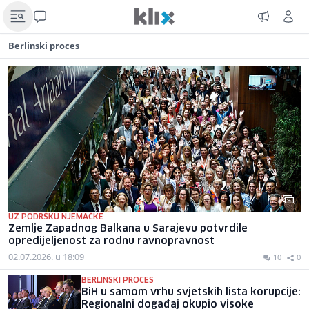
Berlinski proces
UZ PODRŠKU NJEMAČKE
Zemlje Zapadnog Balkana u Sarajevu potvrdile
opredijeljenost za rodnu ravnopravnost
02.07.2026. u 18:09
10
0
BERLINSKI PROCES
BiH u samom vrhu svjetskih lista korupcije:
Regionalni događaj okupio visoke