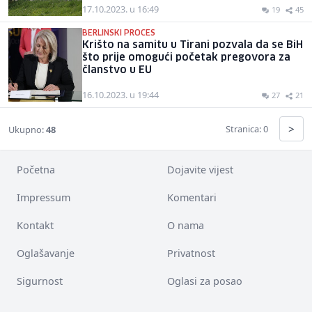
17.10.2023. u 16:49
19
45
BERLINSKI PROCES
Krišto na samitu u Tirani pozvala da se BiH
što prije omogući početak pregovora za
članstvo u EU
16.10.2023. u 19:44
27
21
>
Stranica: 0
Ukupno:
48
Početna
Dojavite vijest
Impressum
Komentari
Kontakt
O nama
Oglašavanje
Privatnost
Sigurnost
Oglasi za posao