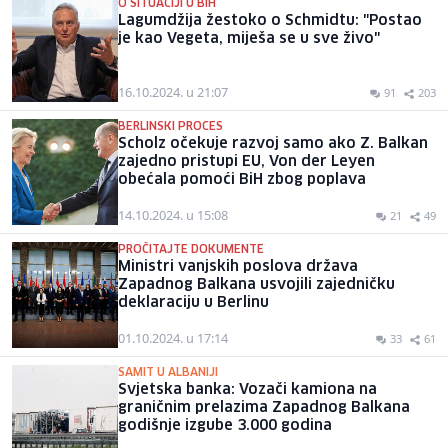
O SITUACIJI U BIH
Lagumdžija žestoko o Schmidtu: "Postao
je kao Vegeta, miješa se u sve živo"
16.10.2024. u 21:07
91
203
BERLINSKI PROCES
Scholz očekuje razvoj samo ako Z. Balkan
zajedno pristupi EU, Von der Leyen
obećala pomoći BiH zbog poplava
14.10.2024. u 15:08
21
49
PROČITAJTE DOKUMENTE
Ministri vanjskih poslova država
Zapadnog Balkana usvojili zajedničku
deklaraciju u Berlinu
01.10.2024. u 17:14
33
61
SAMIT U ALBANIJI
Svjetska banka: Vozači kamiona na
graničnim prelazima Zapadnog Balkana
godišnje izgube 3.000 godina