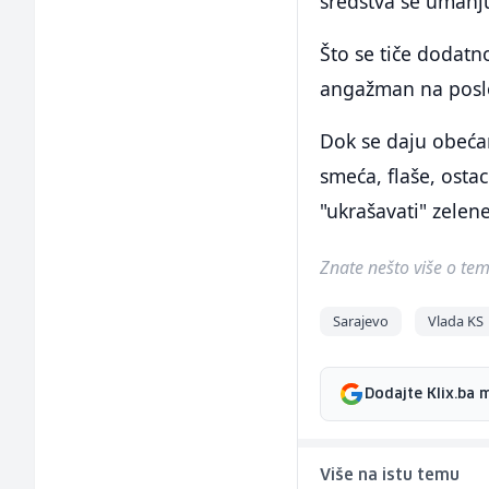
sredstva se umanju
Što se tiče dodatn
angažman na poslo
Dok se daju obećan
smeća, flaše, ostac
"ukrašavati" zelen
Znate nešto više o temi 
Sarajevo
Vlada KS
Dodajte Klix.ba 
Više na istu temu