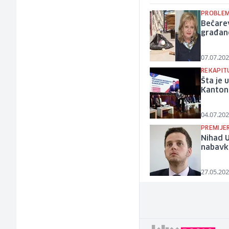
PROBLEM
Bečarev
građane
07.07.202
REKAPIT
Šta je 
Kanton
04.07.202
PREMIJE
Nihad U
nabavku
27.05.202