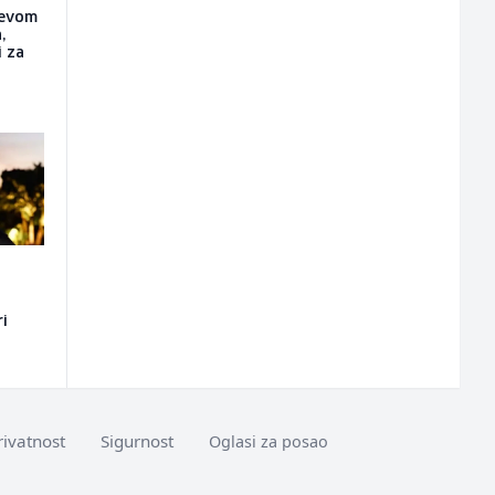
ćevom
,
i za
ri
rivatnost
Sigurnost
Oglasi za posao