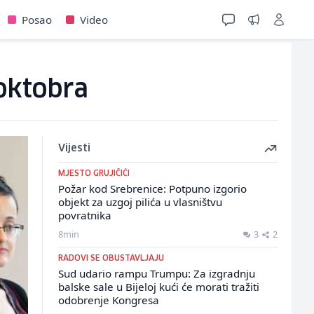
Posao
Video
 oktobra
Vijesti
MJESTO GRUJIČIĆI
Požar kod Srebrenice: Potpuno izgorio
objekt za uzgoj pilića u vlasništvu
povratnika
8min
3
2
RADOVI SE OBUSTAVLJAJU
Sud udario rampu Trumpu: Za izgradnju
balske sale u Bijeloj kući će morati tražiti
odobrenje Kongresa