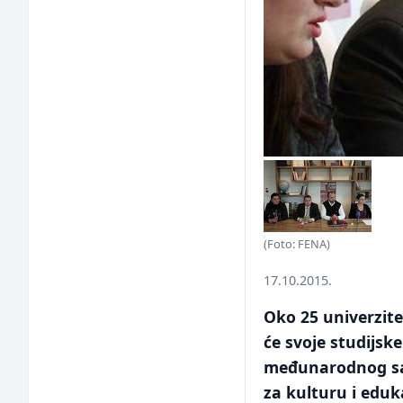
(Foto: FENA)
17.10.2015.
Oko 25 univerzite
će svoje studijs
međunarodnog saj
za kulturu i eduka