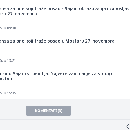
nsa za one koji traže posao - Sajam obrazovanja i zapošljav
aru 27. novembra
5. u 09:00
A
ansa za one koji traže posao u Mostaru 27. novembra
5. u 13:21
li smo Sajam stipendija: Najveće zanimanje za studij u
anstvu
5. u 15:05
KOMENTARI (3)