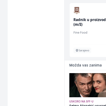
Prodajni savjetnik (m/
Radnik u proizvod
ž)
(m/ž)
Tehnolix
Fine Food
Sarajevo
Sarajevo
Možda vas zanima
USKORO NA SFF-U