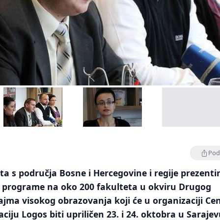
Podi
ta s područja Bosne i Hercegovine i regije prezenti
ke programe na oko 200 fakulteta u okviru Drugog
ma visokog obrazovanja koji će u organizaciji Ce
ciju Logos biti upriličen 23. i 24. oktobra u Sarajev