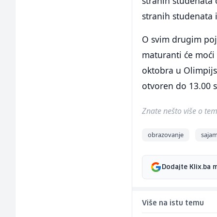
stranih studenata o
stranih studenata i
O svim drugim poje
maturanti će moći 
oktobra u Olimpijs
otvoren do 13.00 s
Znate nešto više o temi 
obrazovanje
saja
Dodajte Klix.ba 
Više na istu temu