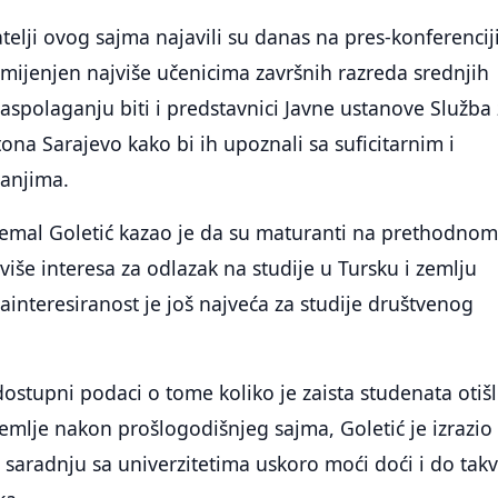
atelji ovog sajma najavili su danas na pres-konferencij
mijenjen najviše učenicima završnih razreda srednjih
raspolaganju biti i predstavnici Javne ustanove Služba
ona Sarajevo kako bi ih upoznali sa suficitarnim i
manjima.
mal Goletić kazao je da su maturanti na prethodno
više interesa za odlazak na studije u Tursku i zemlju
zainteresiranost je još najveća za studije društvenog
dostupni podaci o tome koliko je zaista studenata otiš
zemlje nakon prošlogodišnjeg sajma, Goletić je izrazio
 saradnju sa univerzitetima uskoro moći doći i do takv