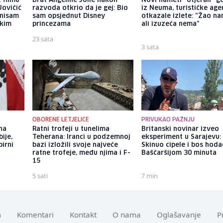
 filmu
Brat Angeline Jolie nakon
Novi nameti "otjerali" g
Jovičić
razvoda otkrio da je gej: Bio
iz Neuma, turističke age
 nisam
sam opsjednut Disney
otkazale izlete: "Žao na
ekim
princezama
ali izuzeća nema"
23 sata
3 sata
OBORENE LETJELICE
PRIVUKAO PAŽNJU
 na
Ratni trofeji u tunelima
Britanski novinar izveo
ije,
Teherana: Iranci u podzemnoj
eksperiment u Sarajevu:
pirni
bazi izložili svoje najveće
Skinuo cipele i bos hod
ratne trofeje, među njima i F-
Baščaršijom 30 minuta
15
5 sati
7 min
m
Komentari
Kontakt
O nama
Oglašavanje
P