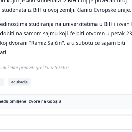
d kojih je 400 studenata iz BiH i cilj je povećati broj
 studenata iz BiH u ovoj zemlji, članici Evropske unije.
dinostima studiranja na univerzitetima u BiH i izvan
dobiti na samom sajmu koji će biti otvoren u petak 23
koj dvorani "Ramiz Salčin", a u subotu će sajam biti
ati.
ili želite prijaviti grešku u tekstu?
m
edukacija
među omiljene izvore na Googlu