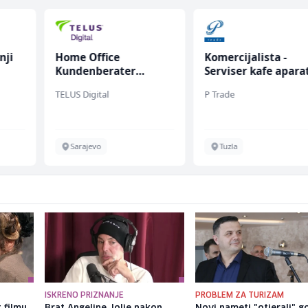
nji
Home Office
Komercijalista -
Kundenberater
Serviser kafe apara
(m/w/d) für Vattenfall
(m/ž)
TELUS Digital
P Trade
Sarajevo
Tuzla
ISKRENO PRIZNANJE
PROBLEM ZA TURIZAM