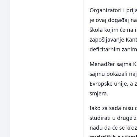
Organizatori i prij
je ovaj događaj na
škola kojim će na 
zapošljavanje Kant
deficitarnim zani
Menadžer sajma Ke
sajmu pokazali naj
Evropske unije, a 
smjera.
Iako za sada nisu 
studirati u druge 
nadu da će se kroz