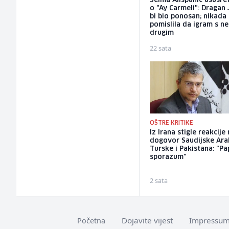
Selma Alispahić ususret
o "Ay Carmeli": Dragan 
bi bio ponosan; nikada
pomislila da igram s n
drugim
22 sata
OŠTRE KRITIKE
Iz Irana stigle reakcije
dogovor Saudijske Arab
Turske i Pakistana: "Pa
sporazum"
2 sata
Dojavite vijest
Impressu
Početna