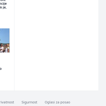
oste
ncije
m je,
ao
rivatnost
Sigurnost
Oglasi za posao