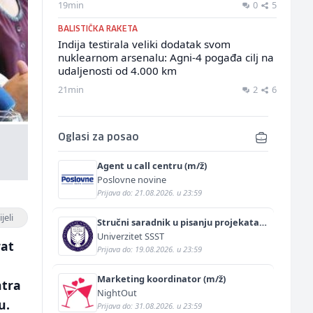
19min
0
5
BALISTIČKA RAKETA
Indija testirala veliki dodatak svom
nuklearnom arsenalu: Agni-4 pogađa cilj na
udaljenosti od 4.000 km
21min
2
6
Oglasi za posao
Agent u call centru (m/ž)
Poslovne novine
Prijava do: 21.08.2026. u 23:59
jeli
Stručni saradnik u pisanju projekata
(m/ž)
Univerzitet SSST
rat
Prijava do: 19.08.2026. u 23:59
Marketing koordinator (m/ž)
ntra
NightOut
u.
Prijava do: 31.08.2026. u 23:59