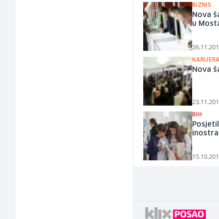
BIZNIS
Nova ša
u Most
26.11.201
KARIJER
Nova š
23.11.201
BIH
Posjeti
inostr
15.10.201