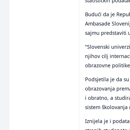
statističkih podata
Budući da je Repub
Ambasade Slovenije
sajmu predstaviti u
"Slovenski univerzi
njihov cilj interna
obrazovne politike 
Podsjetila je da su
obrazovanja prema 
i obratno, a studir
sistem školovanja 
Iznijela je i podat