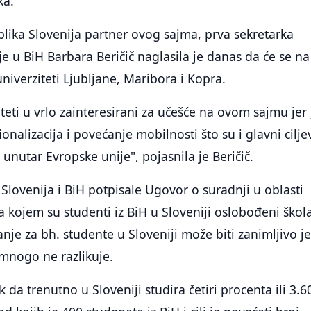
ka.
lika Slovenija partner ovog sajma, prva sekretarka
 u BiH Barbara Beričič naglasila je danas da će se na
niverziteti Ljubljane, Maribora i Kopra.
teti u vrlo zainteresirani za učešće na ovom sajmu jer 
cionalizacija i povećanje mobilnosti što su i glavni cilje
unutar Evropske unije", pojasnila je Beričič.
 Slovenija i BiH potpisale Ugovor o suradnji u oblasti
kojem su studenti iz BiH u Sloveniji oslobođeni škol
anje za bh. studente u Sloveniji može biti zanimljivo je
mnogo ne razlikuje.
ak da trenutno u Sloveniji studira četiri procenta ili 3.6