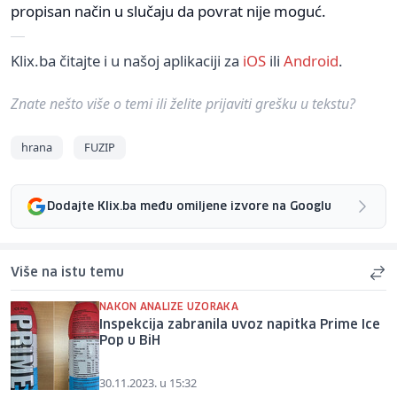
propisan način u slučaju da povrat nije moguć.
Klix.ba čitajte i u našoj aplikaciji za
iOS
ili
Android
.
Znate nešto više o temi ili želite prijaviti grešku u tekstu?
hrana
FUZIP
Dodajte Klix.ba među omiljene izvore na Googlu
Više na istu temu
NAKON ANALIZE UZORAKA
Inspekcija zabranila uvoz napitka Prime Ice
Pop u BiH
30.11.2023. u 15:32