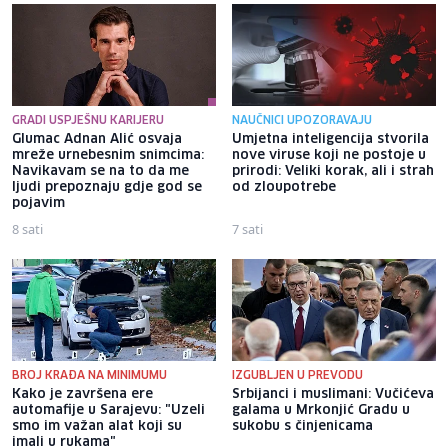
GRADI USPJEŠNU KARIJERU
NAUČNICI UPOZORAVAJU
Glumac Adnan Alić osvaja
Umjetna inteligencija stvorila
mreže urnebesnim snimcima:
nove viruse koji ne postoje u
Navikavam se na to da me
prirodi: Veliki korak, ali i strah
ljudi prepoznaju gdje god se
od zloupotrebe
pojavim
8 sati
7 sati
BROJ KRAĐA NA MINIMUMU
IZGUBLJEN U PREVODU
Kako je završena ere
Srbijanci i muslimani: Vučićeva
automafije u Sarajevu: "Uzeli
galama u Mrkonjić Gradu u
smo im važan alat koji su
sukobu s činjenicama
imali u rukama"