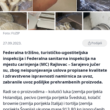
Foto: FUZIP
27.09.2023.
Podijeli
Federalna tržišno, turističko-ugostiteljska
inspekcija i Federalna sanitarna inspekcija na
mjestu carinjenja (MC) Rajlovac – Sarajevo jučer
su, zbog neispunjavanja uslova propisane kvalitete
i zdravstvene ispravnosti namirnica za uvoz,
zabranile uvoz pošiljke prehrambenih proizvoda.
Radi se o proizvodima – kolutići luka (zemlja porijekla
Holandija), pecivo (zemlja porijekla Švedska), kolačić
brownie (zemlja porijekla Italija) i tortilja (zemlja
porijekla Španija) ukupne mase 913,80 kg isporučenih