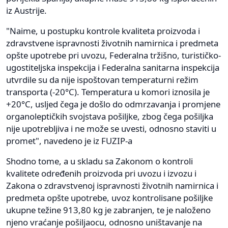
iz Austrije.
"Naime, u postupku kontrole kvaliteta proizvoda i
zdravstvene ispravnosti životnih namirnica i predmeta
opšte upotrebe pri uvozu, Federalna tržišno, turističko-
ugostiteljska inspekcija i Federalna sanitarna inspekcija
utvrdile su da nije ispoštovan temperaturni režim
transporta (-20°C). Temperatura u komori iznosila je
+20°C, usljed čega je došlo do odmrzavanja i promjene
organoleptičkih svojstava pošiljke, zbog čega pošiljka
nije upotrebljiva i ne može se uvesti, odnosno staviti u
promet", navedeno je iz FUZIP-a
Shodno tome, a u skladu sa Zakonom o kontroli
kvalitete određenih proizvoda pri uvozu i izvozu i
Zakona o zdravstvenoj ispravnosti životnih namirnica i
predmeta opšte upotrebe, uvoz kontrolisane pošiljke
ukupne težine 913,80 kg je zabranjen, te je naloženo
njeno vraćanje pošiljaocu, odnosno uništavanje na