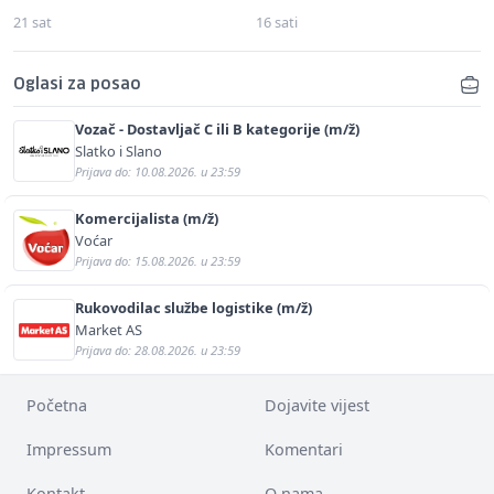
21 sat
16 sati
Oglasi za posao
Vozač - Dostavljač C ili B kategorije (m/ž)
Slatko i Slano
Prijava do: 10.08.2026. u 23:59
Komercijalista (m/ž)
Voćar
Prijava do: 15.08.2026. u 23:59
Rukovodilac službe logistike (m/ž)
Market AS
Prijava do: 28.08.2026. u 23:59
Početna
Dojavite vijest
Impressum
Komentari
Kontakt
O nama