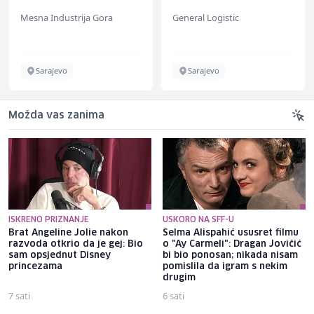
Mesna Industrija Gora
General Logistic
Sarajevo
Sarajevo
Možda vas zanima
ISKRENO PRIZNANJE
USKORO NA SFF-U
Brat Angeline Jolie nakon
Selma Alispahić ususret filmu
razvoda otkrio da je gej: Bio
o "Ay Carmeli": Dragan Jovičić
sam opsjednut Disney
bi bio ponosan; nikada nisam
princezama
pomislila da igram s nekim
drugim
7 sati
6 sati