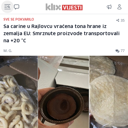
35
SVE SE POKVARILO
Sa carine u Rajlovcu vraćena tona hrane iz
zemalja EU: Smrznute proizvode transportovali
na +20 °C
M. G.
77