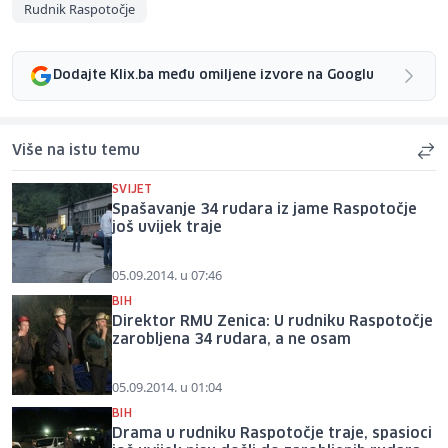
Rudnik Raspotočje
Dodajte Klix.ba među omiljene izvore na Googlu
Više na istu temu
SVIJET
Spašavanje 34 rudara iz jame Raspotočje
još uvijek traje
05.09.2014. u 07:46
BIH
Direktor RMU Zenica: U rudniku Raspotočje
zarobljena 34 rudara, a ne osam
05.09.2014. u 01:04
BIH
Drama u rudniku Raspotočje traje, spasioci