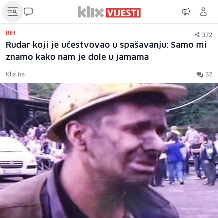
372
BIH
Rudar koji je učestvovao u spašavanju: Samo mi
znamo kako nam je dole u jamama
Klix.ba
32