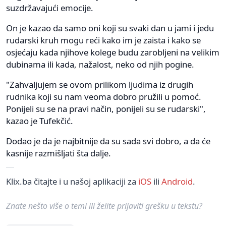
suzdržavajući emocije.
On je kazao da samo oni koji su svaki dan u jami i jedu
rudarski kruh mogu reći kako im je zaista i kako se
osjećaju kada njihove kolege budu zarobljeni na velikim
dubinama ili kada, nažalost, neko od njih pogine.
"Zahvaljujem se ovom prilikom ljudima iz drugih
rudnika koji su nam veoma dobro pružili u pomoć.
Ponijeli su se na pravi način, ponijeli su se rudarski",
kazao je Tufekčić.
Dodao je da je najbitnije da su sada svi dobro, a da će
kasnije razmišljati šta dalje.
Klix.ba čitajte i u našoj aplikaciji za
iOS
ili
Android
.
Znate nešto više o temi ili želite prijaviti grešku u tekstu?