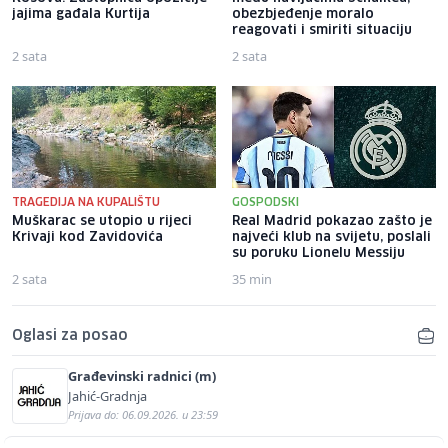
jajima gađala Kurtija
obezbjeđenje moralo
reagovati i smiriti situaciju
2 sata
2 sata
TRAGEDIJA NA KUPALIŠTU
GOSPODSKI
Muškarac se utopio u rijeci
Real Madrid pokazao zašto je
Krivaji kod Zavidovića
najveći klub na svijetu, poslali
su poruku Lionelu Messiju
2 sata
35 min
Oglasi za posao
Građevinski radnici (m)
Jahić-Gradnja
Prijava do: 06.09.2026. u 23:59