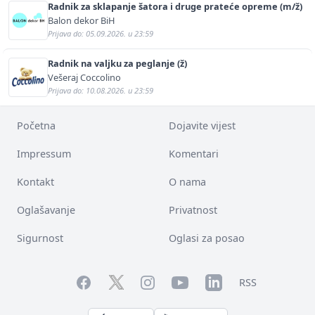
Radnik za sklapanje šatora i druge prateće opreme (m/ž)
Balon dekor BiH
Prijava do: 05.09.2026. u 23:59
Radnik na valjku za peglanje (ž)
Vešeraj Coccolino
Prijava do: 10.08.2026. u 23:59
Početna
Dojavite vijest
Impressum
Komentari
Kontakt
O nama
Oglašavanje
Privatnost
Sigurnost
Oglasi za posao
Facebook
YouTube
LinkedIn
Twitter
Instagram
RSS