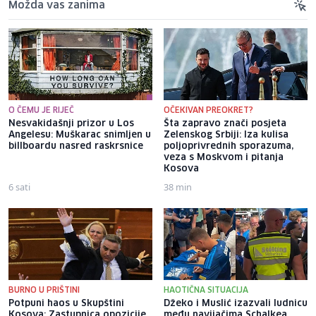
Možda vas zanima
O ČEMU JE RIJEČ
OČEKIVAN PREOKRET?
Nesvakidašnji prizor u Los
Šta zapravo znači posjeta
Angelesu: Muškarac snimljen u
Zelenskog Srbiji: Iza kulisa
billboardu nasred raskrsnice
poljoprivrednih sporazuma,
veza s Moskvom i pitanja
Kosova
6 sati
38 min
BURNO U PRIŠTINI
HAOTIČNA SITUACIJA
Potpuni haos u Skupštini
Džeko i Muslić izazvali ludnicu
Kosova: Zastupnica opozicije
među navijačima Schalkea,