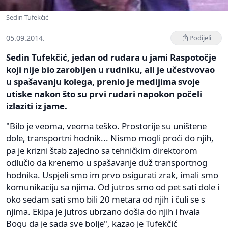
Sedin Tufekčić
05.09.2014.
Podijeli
Sedin Tufekčić, jedan od rudara u jami Raspotočje
koji nije bio zarobljen u rudniku, ali je učestvovao
u spašavanju kolega, prenio je medijima svoje
utiske nakon što su prvi rudari napokon počeli
izlaziti iz jame.
"Bilo je veoma, veoma teško. Prostorije su uništene
dole, transportni hodnik... Nismo mogli proći do njih,
pa je krizni štab zajedno sa tehničkim direktorom
odlučio da krenemo u spašavanje duž transportnog
hodnika. Uspjeli smo im prvo osigurati zrak, imali smo
komunikaciju sa njima. Od jutros smo od pet sati dole i
oko sedam sati smo bili 20 metara od njih i čuli se s
njima. Ekipa je jutros ubrzano došla do njih i hvala
Bogu da je sada sve bolje", kazao je Tufekčić