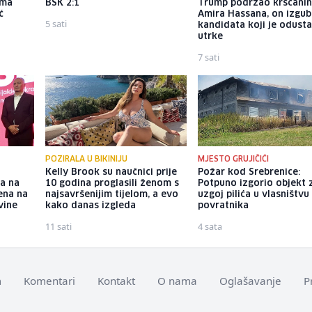
ama
BSK 2:1
Trump podržao kršćani
ć
Amira Hassana, on izgub
5 sati
kandidata koji je odust
utrke
7 sati
POZIRALA U BIKINIJU
MJESTO GRUJIČIĆI
Kelly Brook su naučnici prije
Požar kod Srebrenice:
-a na
10 godina proglasili ženom s
Potpuno izgorio objekt 
ena na
najsavršenijim tijelom, a evo
uzgoj pilića u vlasništvu
vine
kako danas izgleda
povratnika
11 sati
4 sata
m
Komentari
Kontakt
O nama
Oglašavanje
P