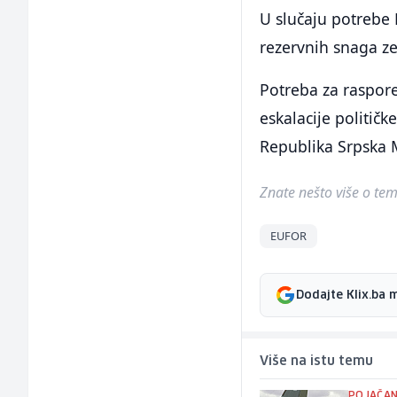
U slučaju potrebe 
rezervnih snaga ze
Potreba za raspor
eskalacije političk
Republika Srpska 
Znate nešto više o temi 
EUFOR
Dodajte Klix.ba 
Više na istu temu
POJAČAN