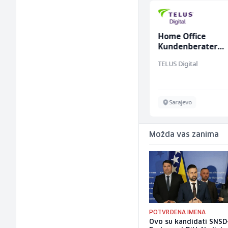
Sachbearbeiter in der
Home Office
Schaltungsabteilung
Kundenberater
(m/w)
(m/w/d) für Vatten
Servicepoint
TELUS Digital
Sarajevo
Sarajevo
Možda vas zanima
POTVRĐENA IMENA
Ovo su kandidati SNSD