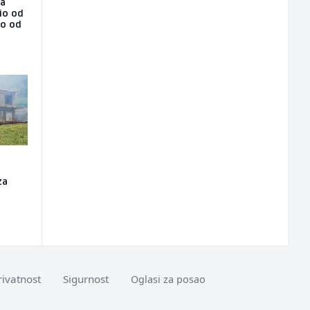
na
io od
ao od
za
rivatnost
Sigurnost
Oglasi za posao