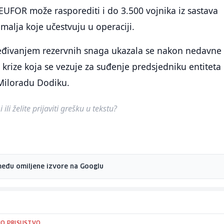
EUFOR može rasporediti i do 3.500 vojnika iz sastava
malja koje učestvuju u operaciji.
eđivanjem rezervnih snaga ukazala se nakon nedavne
e krize koja se vezuje za suđenje predsjedniku entiteta
Miloradu Dodiku.
ili želite prijaviti grešku u tekstu?
među omiljene izvore na Googlu
O PRISUSTVO