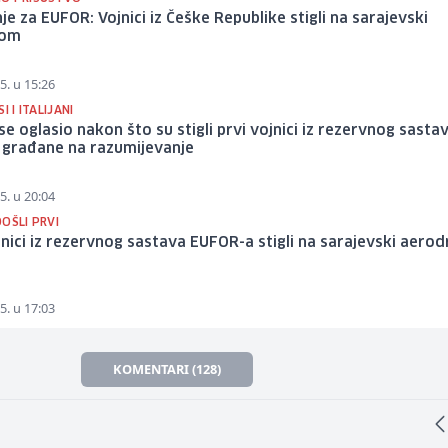
je za EUFOR: Vojnici iz Češke Republike stigli na sarajevski
rom
5. u 15:26
I I ITALIJANI
e oglasio nakon što su stigli prvi vojnici iz rezervnog sastav
 građane na razumijevanje
5. u 20:04
OŠLI PRVI
jnici iz rezervnog sastava EUFOR-a stigli na sarajevski aero
5. u 17:03
KOMENTARI (128)