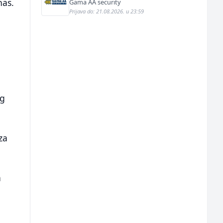
diplomatska predstavništva (m/ž)
nas.
Gama AA security
Prijava do: 21.08.2026. u 23:59
og
za
a