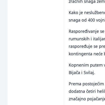
zračnih snaga zema
Kako je neslužbeno
snaga od 400 vojni
Raspoređivanje se 
rumunskih i italij
raspoređuje se pr
kontingenta neće b
Kopnenim putem vo
Bijača i Svilaj.
Prema postojećim 
dodatna četiri he
značajno pojačanj