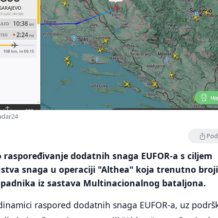
radar24
Podi
o raspoređivanje dodatnih snaga EUFOR-a s ciljem
stva snaga u operaciji "Althea" koja trenutno broj
ripadnika iz sastava Multinacionalnog bataljona.
dinamici raspored dodatnih snaga EUFOR-a, uz podrš