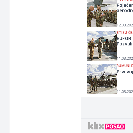
Pojačan
aerod
12.03.202
STIŽU ČES
EUFOR s
Pozvali
11.03.202
RUMUNI D
Prvi vo
11.03.202