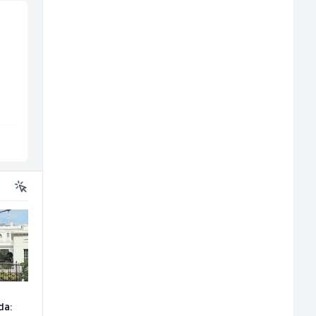
Kuhinjski pomoćnik
Multimedijalni
(m/ž)
marketing kreator (
ž)
Restoran Golf Klub
Kalea
Sarajevo
Ilijaš
da: