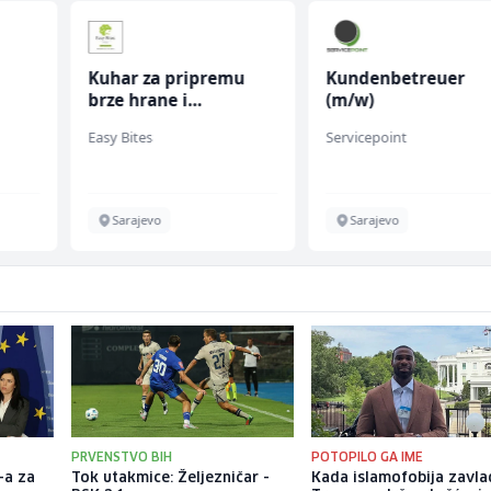
Kuhar za pripremu
Kundenbetreuer
brze hrane i
(m/w)
fall
jednostavnih jela (m/
Easy Bites
Servicepoint
ž)
Sarajevo
Sarajevo
PRVENSTVO BIH
POTOPILO GA IME
-a za
Tok utakmice: Željezničar -
Kada islamofobija zavla