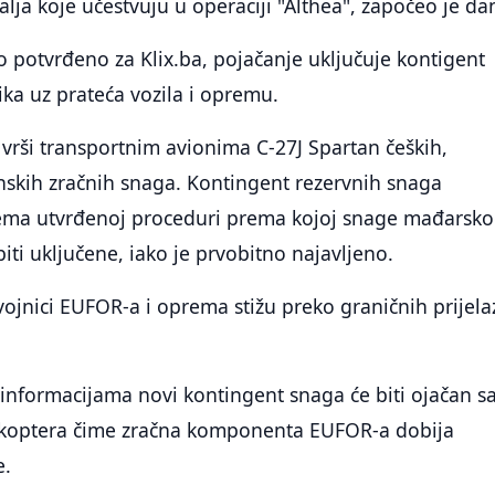
lja koje učestvuju u operaciji "Althea", započeo je da
 potvrđeno za Klix.ba, pojačanje uključuje kontigent
ka uz prateća vozila i opremu.
vrši transportnim avionima C-27J Spartan čeških,
anskih zračnih snaga. Kontingent rezervnih snaga
ema utvrđenoj proceduri prema kojoj snage mađarsk
iti uključene, iako je prvobitno najavljeno.
jnici EUFOR-a i oprema stižu preko graničnih prijela
informacijama novi kontingent snaga će biti ojačan s
likoptera čime zračna komponenta EUFOR-a dobija
e.