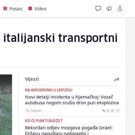
Posao
Video
italijanski transportni
Vijesti
NA AERODROMU U LEIPZIGU
Novi detalji incidenta u Njemačkoj: Vozač
autobusa nogom srušio dron pun eksploziva
1h 34min
8
17
KO ĆE PUNITI BUDŽET
Rekordan odljev mozgova pogađa Izrael:
Državu napuštaju najbogatiji i