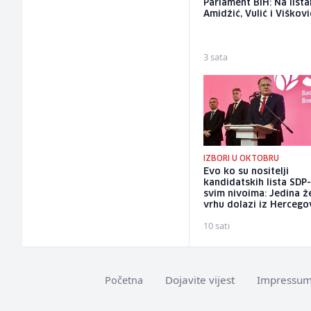
Parlament BiH: Na list
Amidžić, Vulić i Viškovi
3 sata
IZBORI U OKTOBRU
Evo ko su nositelji
kandidatskih lista SDP
svim nivoima: Jedina ž
vrhu dolazi iz Hercego
10 sati
Dojavite vijest
Impressu
Početna