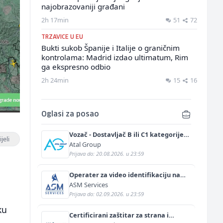
najobrazovaniji građani
2h 17min
51
72
TRZAVICE U EU
Bukti sukob Španije i Italije o graničnim
kontrolama: Madrid izdao ultimatum, Rim
ga ekspresno odbio
2h 24min
15
16
Oglasi za posao
Vozač - Dostavljač B ili C1 kategorije
jeli
(m/ž)
Atal Group
Prijava do: 20.08.2026. u 23:59
i
Operater za video identifikaciju na
njemačkom jeziku (m/ž)
ASM Services
Prijava do: 02.09.2026. u 23:59
ku
Certificirani zaštitar za strana i