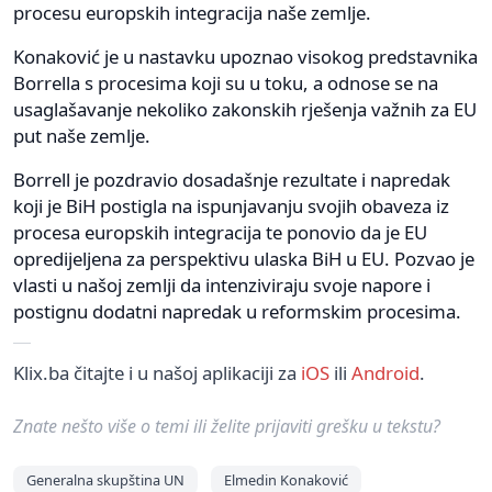
procesu europskih integracija naše zemlje.
Konaković je u nastavku upoznao visokog predstavnika
Borrella s procesima koji su u toku, a odnose se na
usaglašavanje nekoliko zakonskih rješenja važnih za EU
put naše zemlje.
Borrell je pozdravio dosadašnje rezultate i napredak
koji je BiH postigla na ispunjavanju svojih obaveza iz
procesa europskih integracija te ponovio da je EU
opredijeljena za perspektivu ulaska BiH u EU. Pozvao je
vlasti u našoj zemlji da intenziviraju svoje napore i
postignu dodatni napredak u reformskim procesima.
Klix.ba čitajte i u našoj aplikaciji za
iOS
ili
Android
.
Znate nešto više o temi ili želite prijaviti grešku u tekstu?
Generalna skupština UN
Elmedin Konaković