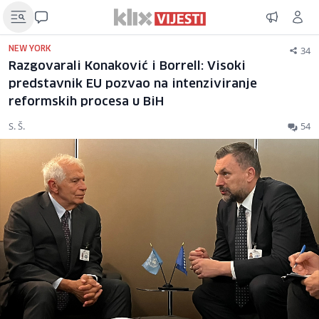
34
NEW YORK
Razgovarali Konaković i Borrell: Visoki
predstavnik EU pozvao na intenziviranje
reformskih procesa u BiH
S. Š.
54