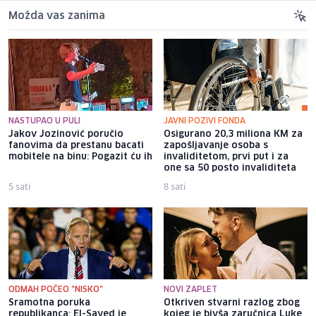
Možda vas zanima
NASTUPAO U PULI
JAVNI POZIVI FONDA
Jakov Jozinović poručio
Osigurano 20,3 miliona KM za
fanovima da prestanu bacati
zapošljavanje osoba s
mobitele na binu: Pogazit ću ih
invaliditetom, prvi put i za
one sa 50 posto invaliditeta
5 sati
8 sati
ODMAH POČEO "NISKO"
NOVI ZAPLET
Sramotna poruka
Otkriven stvarni razlog zbog
republikanca: El-Sayed je
kojeg je bivša zaručnica Luke