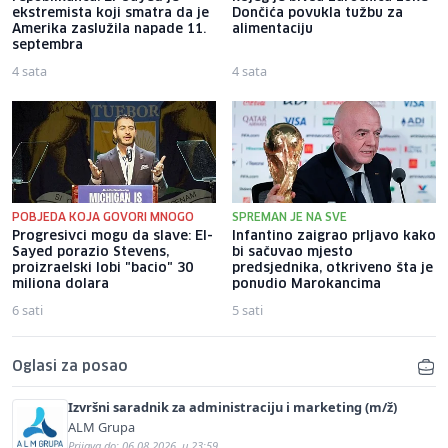
ekstremista koji smatra da je
Dončića povukla tužbu za
Amerika zaslužila napade 11.
alimentaciju
septembra
4 sata
4 sata
POBJEDA KOJA GOVORI MNOGO
SPREMAN JE NA SVE
Progresivci mogu da slave: El-
Infantino zaigrao prljavo kako
Sayed porazio Stevens,
bi sačuvao mjesto
proizraelski lobi "bacio" 30
predsjednika, otkriveno šta je
miliona dolara
ponudio Marokancima
6 sati
5 sati
Oglasi za posao
Izvršni saradnik za administraciju i marketing (m/ž)
ALM Grupa
Prijava do: 06.08.2026. u 23:59