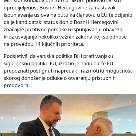
Ministar Konaković je tom prilikom ponovio čvrstu
opredijeljenost Bosne i Hercegovine za nastavak
ispunjavanja uslova na putu ka članstvu u EU te ocijenio
da je kandidatski status donio Bosni i Hercegovini
značajne pozitivne pomake u ispunjavanju obaveza
kroz usvajanje nekoliko važnih zakona koji se odnose
na provedbu 14 ključnih prioriteta.
Podsjetivši da vanjska politika BiH prati vanjsku i
sigurnosnu politiku EU, izrazio je nadu da će EU
prepoznati postignuti napredak i razmotriti mogućnost
skorog donošenja odluke o otvaranju pristupnih
pregovora.