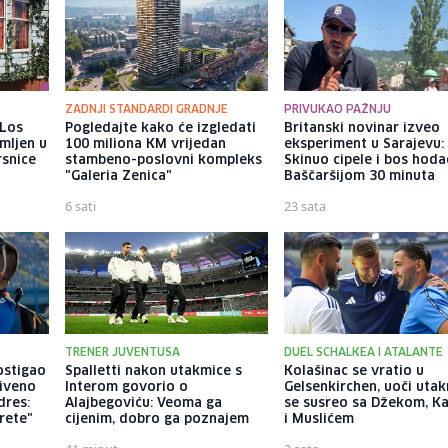
ZADNJI STANDARDI GRADNJE
PRIVUKAO PAŽNJU
 Los
Pogledajte kako će izgledati
Britanski novinar izveo
mljen u
100 miliona KM vrijedan
eksperiment u Sarajevu:
rsnice
stambeno-poslovni kompleks
Skinuo cipele i bos hod
"Galeria Zenica"
Baščaršijom 30 minuta
6 sati
23 sata
TRENER JUVENTUSA
DUEL SCHALKEA I ATALANTE
ostigao
Spalletti nakon utakmice s
Kolašinac se vratio u
riveno
Interom govorio o
Gelsenkirchen, uoči uta
dres:
Alajbegoviću: Veoma ga
se susreo sa Džekom, K
rete"
cijenim, dobro ga poznajem
i Muslićem