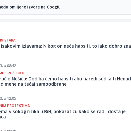
među omiljene izvore na Googlu
INISTARA
 Isakovim izjavama: Nikog on neće hapsiti, to jako dobro zn
3. u 08:42
MU I POŠILJKU
ručio Nešiću: Dodika ćemo hapsiti ako naredi sud, a ti Nena
od mene na tečaj samoodbrane
3. u 12:05
NIM PROTESTIMA
ema visokog rizika u BiH, pokazat ću kako se radi, dosta je
aca