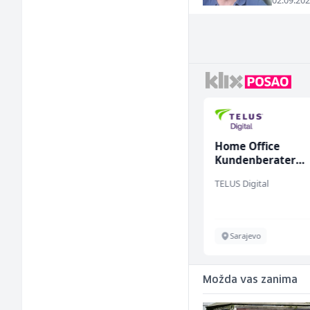
02.09.202
Električar (m/ž)
Home Office
Kundenberater
(m/w/d) für Vatten
Hering
TELUS Digital
Široki Brijeg
Sarajevo
Možda vas zanima