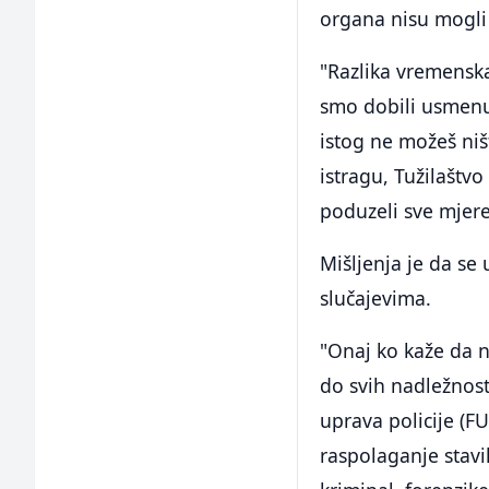
organa nisu mogli 
"Razlika vremensk
smo dobili usmenu
istog ne možeš niš
istragu, Tužilašt
poduzeli sve mjere
Mišljenja je da se 
slučajevima.
"Onaj ko kaže da ne
do svih nadležnost
uprava policije (
raspolaganje stavi