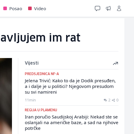
Posao
Video
javljujem im rat
Vijesti
PREDSJEDNICA NF-A
Jelena Trivić: Kako to da je Dodik presuđen,
a i dalje je u politici? Njegovom presudom
su svi namireni
11min
2
0
REGIJA U PLAMENU
Iran poručio Saudijskoj Arabiji: Nekad ste se
oslanjali na američke baze, a sad na njihove
potrčke