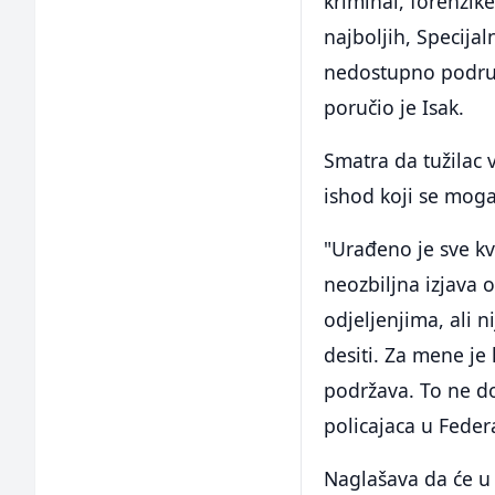
kriminal, forenzike 
najboljih, Specijal
nedostupno područj
poručio je Isak.
Smatra da tužilac 
ishod koji se moga
"Urađeno je sve kva
neozbiljna izjava 
odjeljenjima, ali 
desiti. Za mene je 
podržava. To ne do
policajaca u Feder
Naglašava da će u