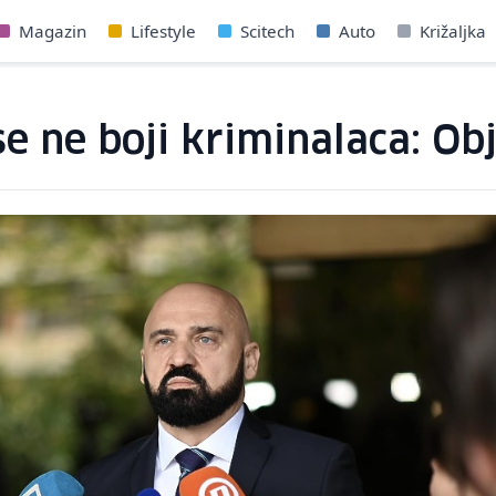
Magazin
Lifestyle
Scitech
Auto
Križaljka
e ne boji kriminalaca: Ob