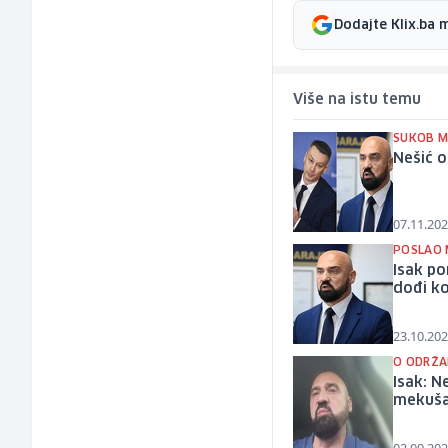
Dodajte Klix.ba 
Više na istu temu
SUKOB M
Nešić o
07.11.202
POSLAO 
Isak po
dođi k
23.10.202
O ODRŽA
Isak: N
mekuš