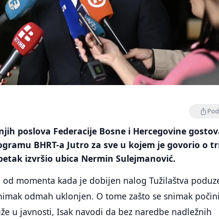
Podi
njih poslova Federacije Bosne i Hercegovine gosto
ogramu BHRT-a Jutro za sve u kojem je govorio o tr
 petak izvršio ubica Nermin Sulejmanović.
su od momenta kada je dobijen nalog Tužilaštva poduz
snimak odmah uklonjen. O tome zašto se snimak počini
že u javnosti, Isak navodi da bez naredbe nadležnih