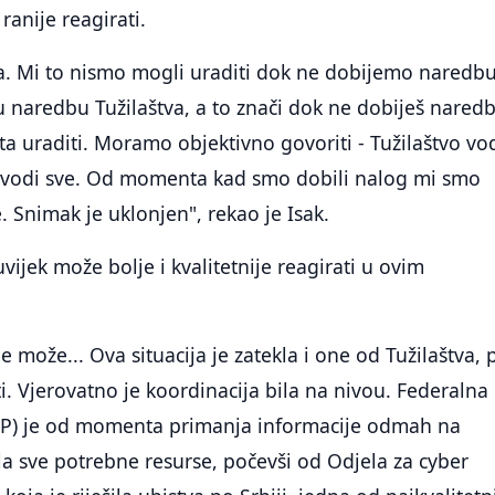
ranije reagirati.
a. Mi to nismo mogli uraditi dok ne dobijemo naredbu
 naredbu Tužilaštva, a to znači dok ne dobiješ nared
ta uraditi. Moramo objektivno govoriti - Tužilaštvo vo
vo vodi sve. Od momenta kad smo dobili nalog mi smo
. Snimak je uklonjen", rekao je Isak.
uvijek može bolje i kvalitetnije reagirati u ovim
 može... Ova situacija je zatekla i one od Tužilaštva, p
i. Vjerovatno je koordinacija bila na nivou. Federalna
FUP) je od momenta primanja informacije odmah na
la sve potrebne resurse, počevši od Odjela za cyber