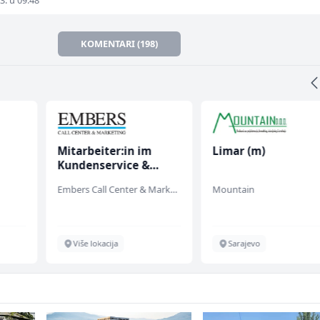
3. u 09:48
KOMENTARI (198)
Mitarbeiter:in im
Limar (m)
Kundenservice &
fall
Support (m/w/d)
Embers Call Center & Marketing
Mountain
Više lokacija
Sarajevo