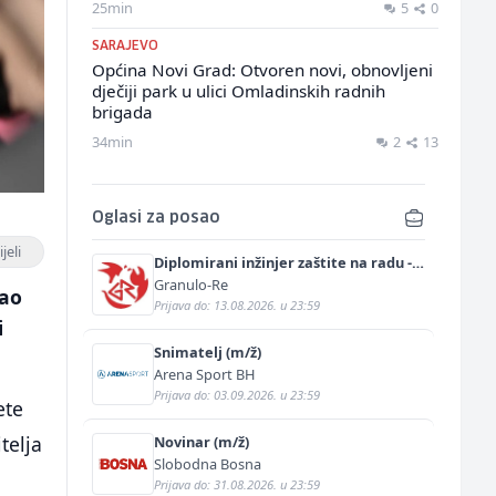
25min
5
0
SARAJEVO
Općina Novi Grad: Otvoren novi, obnovljeni
dječiji park u ulici Omladinskih radnih
brigada
34min
2
13
Oglasi za posao
jeli
Diplomirani inžinjer zaštite na radu -
Bachelor inžinjer sigurnosti i pomoći
Granulo-Re
vao
(m/ž)
Prijava do: 13.08.2026. u 23:59
i
Snimatelj (m/ž)
Arena Sport BH
Prijava do: 03.09.2026. u 23:59
ete
telja
Novinar (m/ž)
Slobodna Bosna
Prijava do: 31.08.2026. u 23:59