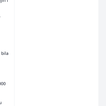
jih i
,
i
 bila
o
000
u