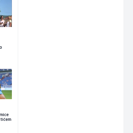
ao
kmice
atićem