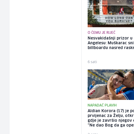
O ČEMU JE RIJEČ
Nesvakidašnji prizor u
Angelesu: Muškarac sni
billboardu nasred rask
6 sati
NAPADAČ PLAVIH
Aldian Korora (17) je p
prvijenac za Želju, otk
gdje je završio njegov 
"Ne dao Bog da ga ope