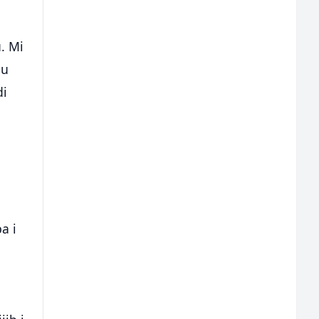
. Mi
bu
di
a i