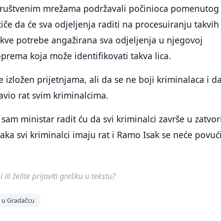
društvenim mrežama podržavali počinioca pomenutog
iče da će sva odjeljenja raditi na procesuiranju takvih
akve potrebe angažirana sva odjeljenja u njegovoj
oprema koja može identifikovati takva lica.
je izložen prijetnjama, ali da se ne boji kriminalaca i d
avio rat svim kriminalcima.
k sam ministar radit ću da svi kriminalci završe u zatvo
aka svi kriminalci imaju rat i Ramo Isak se neće povući
ili želite prijaviti grešku u tekstu?
 u Gradačcu