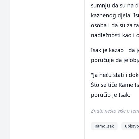
sumnju da su na 
kaznenog djela. Ist
osoba i da su za t
nadležnosti kao i 
Isak je kazao i da 
poručuje da je obj
"Ja neću stati i do
Što se tiče Rame Is
poručio je Isak.
Znate nešto više o temi 
Ramo Isak
ubistvo