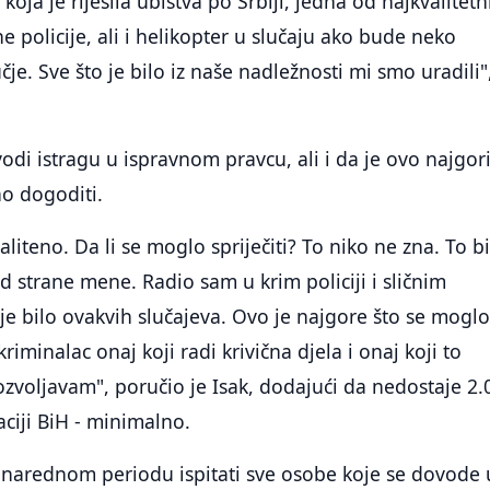
koja je riješila ubistva po Srbiji, jedna od najkvalitetni
ne policije, ali i helikopter u slučaju ako bude neko
e. Sve što je bilo iz naše nadležnosti mi smo uradili"
vodi istragu u ispravnom pravcu, ali i da je ovo najgor
o dogoditi.
liteno. Da li se moglo spriječiti? To niko ne zna. To bi
od strane mene. Radio sam u krim policiji i sličnim
nije bilo ovakvih slučajeva. Ovo je najgore što se mogl
kriminalac onaj koji radi krivična djela i onaj koji to
zvoljavam", poručio je Isak, dodajući da nedostaje 2.
aciji BiH - minimalno.
 narednom periodu ispitati sve osobe koje se dovode 