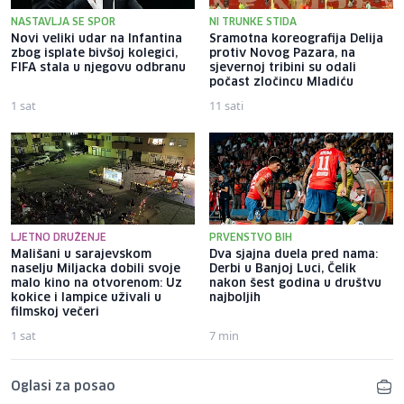
NASTAVLJA SE SPOR
NI TRUNKE STIDA
Novi veliki udar na Infantina
Sramotna koreografija Delija
zbog isplate bivšoj kolegici,
protiv Novog Pazara, na
FIFA stala u njegovu odbranu
sjevernoj tribini su odali
počast zločincu Mladiću
1 sat
11 sati
LJETNO DRUŽENJE
PRVENSTVO BIH
Mališani u sarajevskom
Dva sjajna duela pred nama:
naselju Miljacka dobili svoje
Derbi u Banjoj Luci, Čelik
malo kino na otvorenom: Uz
nakon šest godina u društvu
kokice i lampice uživali u
najboljih
filmskoj večeri
1 sat
7 min
Oglasi za posao