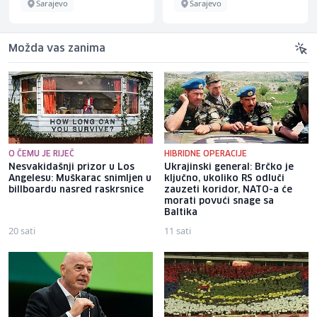
Sarajevo
Sarajevo
Možda vas zanima
O ČEMU JE RIJEČ
HIBRIDNE OPERACIJE
Nesvakidašnji prizor u Los
Ukrajinski general: Brčko je
Angelesu: Muškarac snimljen u
ključno, ukoliko RS odluči
billboardu nasred raskrsnice
zauzeti koridor, NATO-a će
morati povući snage sa
Baltika
20 sati
11 sati