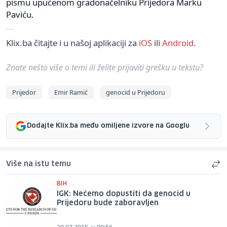
pismu upućenom gradonačelniku Prijedora Marku
Paviću.
Klix.ba čitajte i u našoj aplikaciji za
iOS
ili
Android
.
Znate nešto više o temi ili želite prijaviti grešku u tekstu?
Prijedor
Emir Ramić
genocid u Prijedoru
Dodajte Klix.ba među omiljene izvore na Googlu
Više na istu temu
BIH
IGK: Nećemo dopustiti da genocid u
Prijedoru bude zaboravljen
20.07.2015. u 09:56