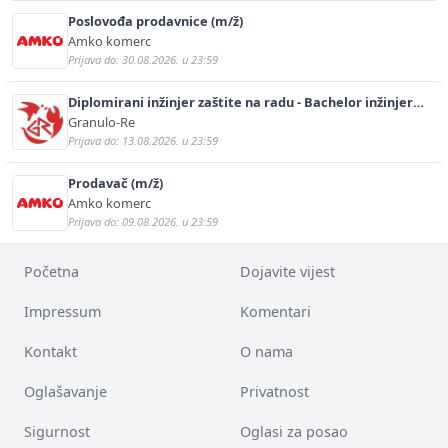
Poslovođa prodavnice (m/ž)
Amko komerc
Prijava do: 30.08.2026. u 23:59
Diplomirani inžinjer zaštite na radu - Bachelor inžinjer
sigurnosti i pomoći (m/ž)
Granulo-Re
Prijava do: 13.08.2026. u 23:59
Prodavač (m/ž)
Amko komerc
Prijava do: 09.08.2026. u 23:59
Početna
Dojavite vijest
Impressum
Komentari
Kontakt
O nama
Oglašavanje
Privatnost
Sigurnost
Oglasi za posao