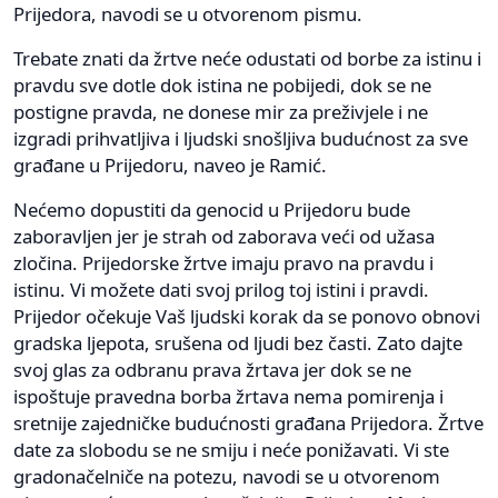
Prijedora, navodi se u otvorenom pismu.
Trebate znati da žrtve neće odustati od borbe za istinu i
pravdu sve dotle dok istina ne pobijedi, dok se ne
postigne pravda, ne donese mir za preživjele i ne
izgradi prihvatljiva i ljudski snošljiva budućnost za sve
građane u Prijedoru, naveo je Ramić.
Nećemo dopustiti da genocid u Prijedoru bude
zaboravljen jer je strah od zaborava veći od užasa
zločina. Prijedorske žrtve imaju pravo na pravdu i
istinu. Vi možete dati svoj prilog toj istini i pravdi.
Prijedor očekuje Vaš ljudski korak da se ponovo obnovi
gradska ljepota, srušena od ljudi bez časti. Zato dajte
svoj glas za odbranu prava žrtava jer dok se ne
ispoštuje pravedna borba žrtava nema pomirenja i
sretnije zajedničke budućnosti građana Prijedora. Žrtve
date za slobodu se ne smiju i neće ponižavati. Vi ste
gradonačelniče na potezu, navodi se u otvorenom