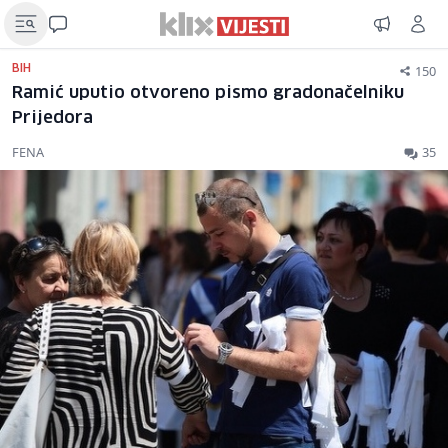
150
BIH
Ramić uputio otvoreno pismo gradonačelniku
Prijedora
FENA
35