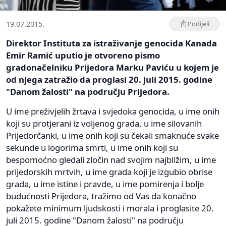
19.07.2015.
Podijeli
Direktor Instituta za istraživanje genocida Kanada
Emir Ramić uputio je otvoreno pismo
gradonačelniku Prijedora Marku Paviću u kojem je
od njega zatražio da proglasi 20. juli 2015. godine
"Danom žalosti" na području Prijedora.
U ime preživjelih žrtava i svjedoka genocida, u ime onih
koji su protjerani iz voljenog grada, u ime silovanih
Prijedorčanki, u ime onih koji su čekali smaknuće svake
sekunde u logorima smrti, u ime onih koji su
bespomoćno gledali zločin nad svojim najbližim, u ime
prijedorskih mrtvih, u ime grada koji je izgubio obrise
grada, u ime istine i pravde, u ime pomirenja i bolje
budućnosti Prijedora, tražimo od Vas da konačno
pokažete minimum ljudskosti i morala i proglasite 20.
juli 2015. godine "Danom žalosti" na području