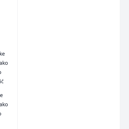
nke
kako
o
ić
ke
kako
o