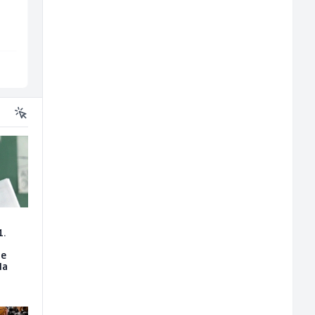
(m/ž)
Restoran Golf Klub
P Trade
Sarajevo
Tuzla
1.
je
la