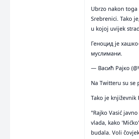
Ubrzo nakon toga 
Srebrenici. Tako j
u kojoj uvijek str
Геноцид је хашко-
муслимани.
— Васић Рајко (@
Na Twitteru su se 
Tako je književnik
"Rajko Vasić javno
vlada, kako 'Mićko
budala. Voli čovje