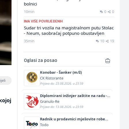
bolnici
10min
0
0
IMA VIŠE POVRIJEĐENIH
Sudar tri vozila na magistralnom putu Stolac
- Neum, saobraćaj potpuno obustavljen
35min
10
19
Oglasi za posao
Konobar - Šanker (m/ž)
CK Ristorante
jeli
Prijava do: 23.08.2026. u 23:59
Diplomirani inžinjer zaštite na radu -
kojoj
Bachelor inžinjer sigurnosti i pomoći
Granulo-Re
(m/ž)
Prijava do: 13.08.2026. u 23:59
Radnik u prodavnici mješovite robe
(m/ž)
Todo