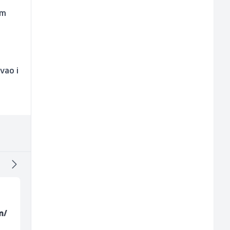
em
vao i
m/
Kuhinjski pomoćnik
Komercijalista -
(m/ž)
Serviser kafe aparata