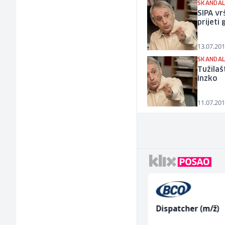
SKANDAL
SIPA vr
prijeti
13.07.201
SKANDAL
Tužilaš
Inzko
11.07.201
Trgovac - Magacioner
Dispatcher (m/ž)
(m/ž)