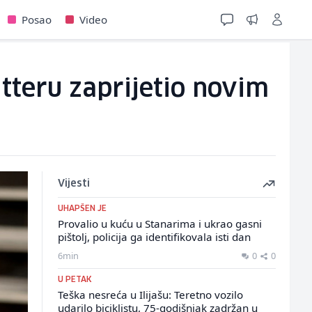
Posao
Video
tteru zaprijetio novim
Vijesti
UHAPŠEN JE
Provalio u kuću u Stanarima i ukrao gasni
pištolj, policija ga identifikovala isti dan
6min
0
0
U PETAK
Teška nesreća u Ilijašu: Teretno vozilo
udarilo biciklistu, 75-godišnjak zadržan u