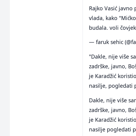
Rajko Vasić javno 
vlada, kako "Mićko
budala. voli čovje
— faruk sehic (@f
"Dakle, nije više 
zadrške, javno, Bo
je Karadžić korist
nasilje, pogledati 
Dakle, nije više s
zadrške, javno, Bo
je Karadžić korist
nasilje pogledati p