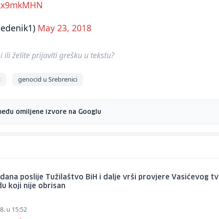
wtkx9mkMHN
ledenik1)
May 23, 2018
ili želite prijaviti grešku u tekstu?
ć
genocid u Srebrenici
među omiljene izvore na Googlu
ana poslije Tužilaštvo BiH i dalje vrši provjere Vasićevog tv
u koji nije obrisan
8. u 15:52