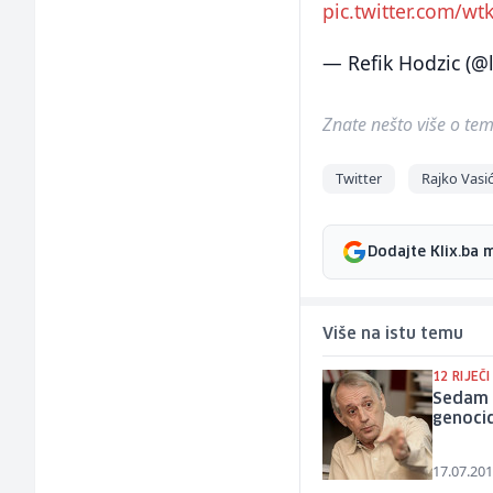
pic.twitter.com/
— Refik Hodzic (@
Znate nešto više o temi 
Twitter
Rajko Vasi
Dodajte Klix.ba 
Više na istu temu
12 RIJEČI
Sedam d
genocid
17.07.201