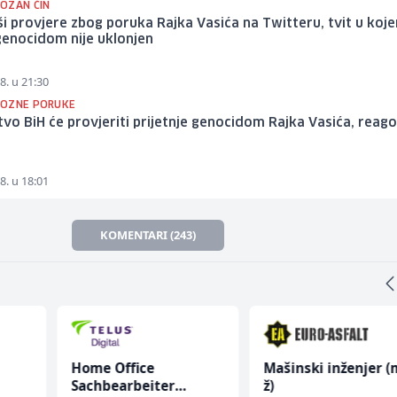
OZAN ČIN
ši provjere zbog poruka Rajka Vasića na Twitteru, tvit u koj
 genocidom nije uklonjen
8. u 21:30
OZNE PORUKE
tvo BiH će provjeriti prijetnje genocidom Rajka Vasića, reago
8. u 18:01
KOMENTARI (243)
Home Office
Mašinski inženjer (
Sachbearbeiter
ž)