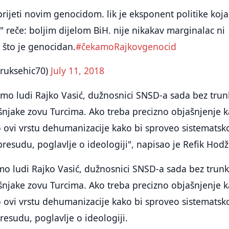
prijeti novim genocidom. lik je eksponent politike koja
" reče: boljim dijelom BiH. nije nikakav marginalac ni
k što je genocidan.
#čekamoRajkovgenocid
aruksehic70)
July 11, 2018
samo ludi Rajko Vasić, dužnosnici SNSD-a sada bez tru
šnjake zovu Turcima. Ako treba precizno objašnjenje 
io ovi vrstu dehumanizacije kako bi sproveo sistematsk
presudu, poglavlje o ideologiji", napisao je Refik Hodž
amo ludi Rajko Vasić, dužnosnici SNSD-a sada bez trun
šnjake zovu Turcima. Ako treba precizno objašnjenje 
io ovi vrstu dehumanizacije kako bi sproveo sistematsk
resudu, poglavlje o ideologiji.