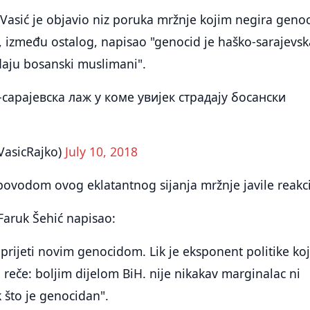
Vasić je objavio niz poruka mržnje kojim negira genoc
e, između ostalog, napisao "genocid je haško-sarajevsk
adaju bosanski muslimani".
сарајевска лаж у коме увијек страдају босански
VasicRajko)
July 10, 2018
povodom ovog eklatantnog sijanja mržnje javile reakci
 Faruk Šehić napisao:
 prijeti novim genocidom. Lik je eksponent politike ko
' reče: boljim dijelom BiH. nije nikakav marginalac ni
k što je genocidan".