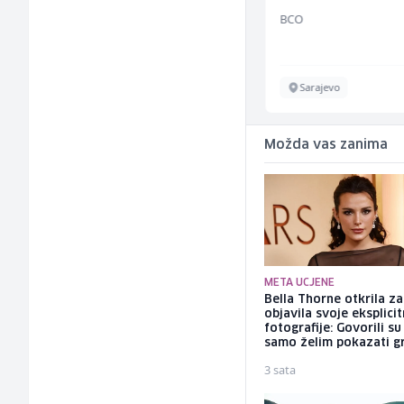
Amko komerc
BCO
Fojnica
Sarajevo
Možda vas zanima
META UCJENE
Bella Thorne otkrila za
objavila svoje eksplici
fotografije: Govorili su
samo želim pokazati g
3 sata