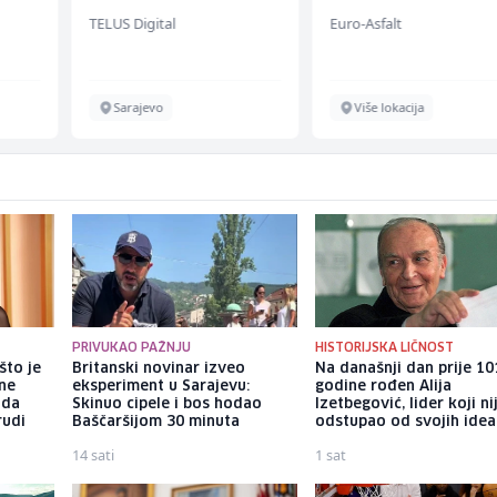
(m/w/d) für einen
TELUS Digital
Euro-Asfalt
bekannten deutschen
Energieversorger
Sarajevo
Više lokacija
PRIVUKAO PAŽNJU
HISTORIJSKA LIČNOST
što je
Britanski novinar izveo
Na današnji dan prije 10
tne
eksperiment u Sarajevu:
godine rođen Alija
 da
Skinuo cipele i bos hodao
Izetbegović, lider koji ni
rudi
Baščaršijom 30 minuta
odstupao od svojih idea
14 sati
1 sat