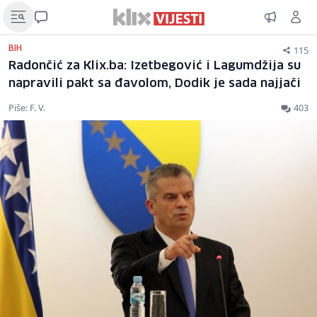
115
BIH
Radončić za Klix.ba: Izetbegović i Lagumdžija su
napravili pakt sa đavolom, Dodik je sada najjači
Piše: F. V.
403