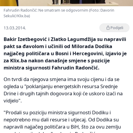
Fahrudin Radončić: Ne smatram se odgovornim (Foto: Davorin
Sekulić/Klix.ba)
13.03.2014.
Podijeli
Bakir Izetbegović i Zlatko Lagumdžija su napravili
pakt sa đavolom i učinili od Milorada Dodika
najjačeg političara u Bosni i Hercegovini, izjavio je
za Klix.ba nakon današnje smjene s pozicije
ministra sigurnosti Fahrudin Radončić.
On tvrdi da njegova smjena ima svoju cijenu i da se
ogleda u "poklanjanju energetskih resursa Srednje
Drine i drugih tajnih dogovora koji će uskoro izaći na
vidjelo".
"Prodali su poziciju ministra sigurnosti Dodiku i
nepotrebno mu dali resurse i utjecaj. Od Dodika su
napravili najjačeg političara u BiH, što za ovu zemlju