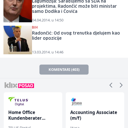
Lagumdžija: Sarađujemo sa SDA na
projektima, Radončić može biti ministar
samo Dodika i Čovića
04.04.2014. u 14:50
BIH
Radončić: Od ovog trenutka djelujem kao
lider opozicije
13.03.2014. u 14:46
KOMENTARI (403)
Home Office
Accounting Associate
Kundenberater
(m/f)
(m/w/d) für ein
TELUS Digital
Jitasa