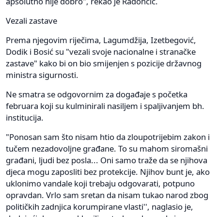
apsolutno nije dobro", rekao je Radončić.
Vezali zastave
Prema njegovim riječima, Lagumdžija, Izetbegović,
Dodik i Bosić su "vezali svoje nacionalne i stranačke
zastave" kako bi on bio smijenjen s pozicije državnog
ministra sigurnosti.
Ne smatra se odgovornim za događaje s početka
februara koji su kulminirali nasiljem i spaljivanjem bh.
institucija.
"Ponosan sam što nisam htio da zloupotrijebim zakon i
tučem nezadovoljne građane. To su mahom siromašni
građani, ljudi bez posla... Oni samo traže da se njihova
djeca mogu zaposliti bez protekcije. Njihov bunt je, ako
uklonimo vandale koji trebaju odgovarati, potpuno
opravdan. Vrlo sam sretan da nisam tukao narod zbog
političkih zadnjica korumpirane vlasti'', naglasio je,