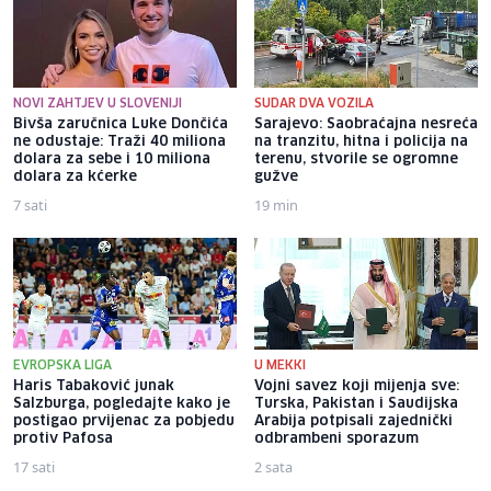
NOVI ZAHTJEV U SLOVENIJI
SUDAR DVA VOZILA
Bivša zaručnica Luke Dončića
Sarajevo: Saobraćajna nesreća
ne odustaje: Traži 40 miliona
na tranzitu, hitna i policija na
dolara za sebe i 10 miliona
terenu, stvorile se ogromne
dolara za kćerke
gužve
7 sati
19 min
EVROPSKA LIGA
U MEKKI
Haris Tabaković junak
Vojni savez koji mijenja sve:
Salzburga, pogledajte kako je
Turska, Pakistan i Saudijska
postigao prvijenac za pobjedu
Arabija potpisali zajednički
protiv Pafosa
odbrambeni sporazum
17 sati
2 sata