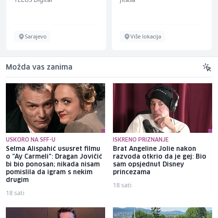
renommiertes
Schuhunternehmen
Sarajevo
Više lokacija
Možda vas zanima
USKORO NA SFF-U
ISKRENO PRIZNANJE
Selma Alispahić ususret filmu
Brat Angeline Jolie nakon
o "Ay Carmeli": Dragan Jovičić
razvoda otkrio da je gej: Bio
bi bio ponosan; nikada nisam
sam opsjednut Disney
pomislila da igram s nekim
princezama
drugim
18 sati
18 sati