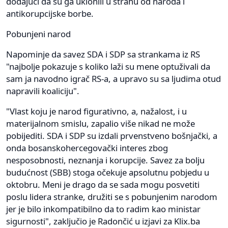
dodajući da su ga uklonili u strahu od naroda i
antikorupcijske borbe.
Pobunjeni narod
Napominje da savez SDA i SDP sa strankama iz RS
"najbolje pokazuje s koliko laži su mene optuživali da
sam ja navodno igrač RS-a, a upravo su sa ljudima otud
napravili koaliciju".
"Vlast koju je narod figurativno, a, nažalost, i u
materijalnom smislu, zapalio više nikad ne može
pobijediti. SDA i SDP su izdali prvenstveno bošnjački, a
onda bosanskohercegovački interes zbog
nesposobnosti, neznanja i korupcije. Savez za bolju
budućnost (SBB) stoga očekuje apsolutnu pobjedu u
oktobru. Meni je drago da se sada mogu posvetiti
poslu lidera stranke, družiti se s pobunjenim narodom
jer je bilo inkompatibilno da to radim kao ministar
sigurnosti", zaključio je Radončić u izjavi za Klix.ba