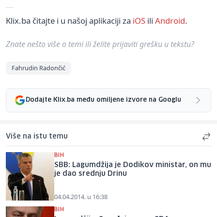
Klix.ba čitajte i u našoj aplikaciji za
iOS
ili
Android
.
Znate nešto više o temi ili želite prijaviti grešku u tekstu?
Fahrudin Radončić
Dodajte Klix.ba među omiljene izvore na Googlu
Više na istu temu
BIH
SBB: Lagumdžija je Dodikov ministar, on mu
je dao srednju Drinu
04.04.2014. u 16:38
BIH