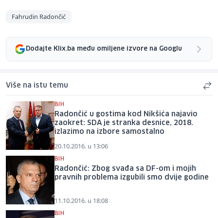
Fahrudin Radončić
Dodajte Klix.ba među omiljene izvore na Googlu
Više na istu temu
BIH
Radončić u gostima kod Nikšića najavio
zaokret: SDA je stranka desnice, 2018.
izlazimo na izbore samostalno
20.10.2016. u 13:06
BIH
Radončić: Zbog svađa sa DF-om i mojih
pravnih problema izgubili smo dvije godine
11.10.2016. u 18:08
BIH