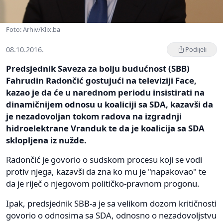
Foto: Arhiv/Klix.ba
08.10.2016.
Podijeli
Predsjednik Saveza za bolju budućnost (SBB)
Fahrudin Radončić gostujući na televiziji Face,
kazao je da će u narednom periodu insistirati na
dinamičnijem odnosu u koaliciji sa SDA, kazavši da
je nezadovoljan tokom radova na izgradnji
hidroelektrane Vranduk te da je koalicija sa SDA
sklopljena iz nužde.
Radončić je govorio o sudskom procesu koji se vodi
protiv njega, kazavši da zna ko mu je "napakovao" te
da je riječ o njegovom političko-pravnom progonu.
Ipak, predsjednik SBB-a je sa velikom dozom kritičnosti
govorio o odnosima sa SDA, odnosno o nezadovoljstvu