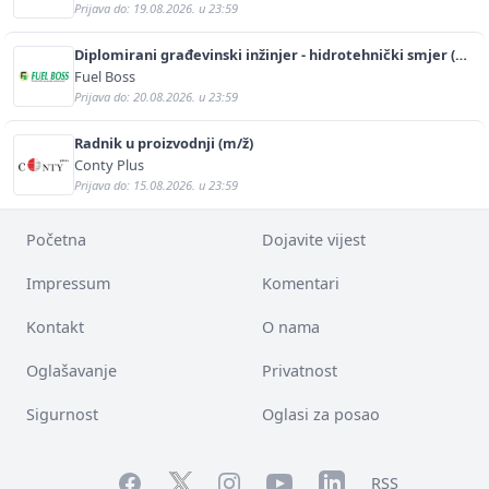
Prijava do: 19.08.2026. u 23:59
Diplomirani građevinski inžinjer - hidrotehnički smjer (m/
ž)
Fuel Boss
Prijava do: 20.08.2026. u 23:59
Radnik u proizvodnji (m/ž)
Conty Plus
Prijava do: 15.08.2026. u 23:59
Početna
Dojavite vijest
Impressum
Komentari
Kontakt
O nama
Oglašavanje
Privatnost
Sigurnost
Oglasi za posao
Facebook
YouTube
LinkedIn
Twitter
Instagram
RSS