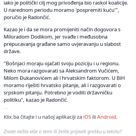
iako je politički cilj mog privođenja bio raskol koalicije.
U narednom periodu moramo 'pospremiti kuću'",
poručio je Radončić.
Kazao je i da se mora promijeniti način dogovora s
Miloradom Dodikom, jer svađe i međusobna
prepucavanja građane samo uvjeravanju u slabost
države.
"Bošnjaci moraju ojačati svoju poziciju i u regionu.
Neko mora razgovarati sa Aleksandrom Vučićem,
Milom Đukanovićem ali i hrvatskim faktorom. U BiH
moramo riješiti hrvatsko pitanje, ali i razgovarati o
srpskom pitanju. Potrebno je voditi državničku
politiku", kazao je Radončić.
Klix.ba čitajte i u našoj aplikaciji za
iOS
ili
Android
.
Znate nešto više o temi ili želite prijaviti grešku u tekstu?