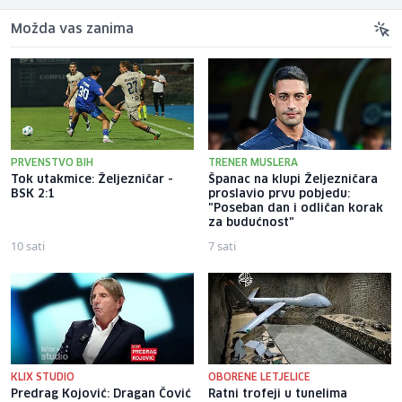
Možda vas zanima
PRVENSTVO BIH
TRENER MUSLERA
Tok utakmice: Željezničar -
Španac na klupi Željezničara
BSK 2:1
proslavio prvu pobjedu:
"Poseban dan i odličan korak
za budućnost"
10 sati
7 sati
KLIX STUDIO
OBORENE LETJELICE
Predrag Kojović: Dragan Čović
Ratni trofeji u tunelima