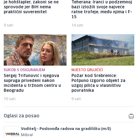
je hohštapler, zakoni se ne
Teherana: Iranci u podzemnoj
sprovode jer BiH nema
bazi izložili svoje najveće
praktični suverenitet
ratne trofeje, među njima i F-
15
9 sati
14 sati
SUKOB S OSIGURANJEM
MJESTO GRUJIČIĆI
Sergej Trifunović i njegova
Požar kod Srebrenice:
supruga privedeni nakon
Potpuno izgorio objekt za
incidenta u tržnom centru u
uzgoj pilića u vlasništvu
Beogradu
povratnika
10 sati
9 sati
Oglasi za posao
Voditelj - Poslovođa radova na gradilištu (m/ž)
Mibral