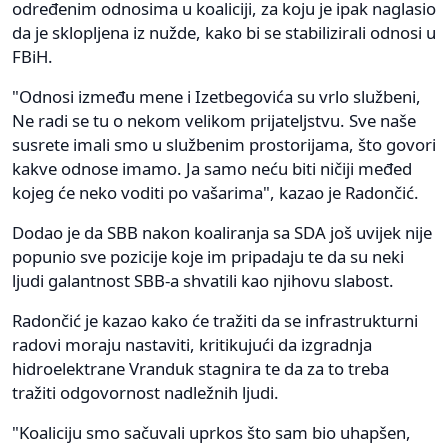
određenim odnosima u koaliciji, za koju je ipak naglasio
da je sklopljena iz nužde, kako bi se stabilizirali odnosi u
FBiH.
"Odnosi između mene i Izetbegovića su vrlo službeni,
Ne radi se tu o nekom velikom prijateljstvu. Sve naše
susrete imali smo u službenim prostorijama, što govori
kakve odnose imamo. Ja samo neću biti ničiji međed
kojeg će neko voditi po vašarima", kazao je Radončić.
Dodao je da SBB nakon koaliranja sa SDA još uvijek nije
popunio sve pozicije koje im pripadaju te da su neki
ljudi galantnost SBB-a shvatili kao njihovu slabost.
Radončić je kazao kako će tražiti da se infrastrukturni
radovi moraju nastaviti, kritikujući da izgradnja
hidroelektrane Vranduk stagnira te da za to treba
tražiti odgovornost nadležnih ljudi.
"Koaliciju smo sačuvali uprkos što sam bio uhapšen,