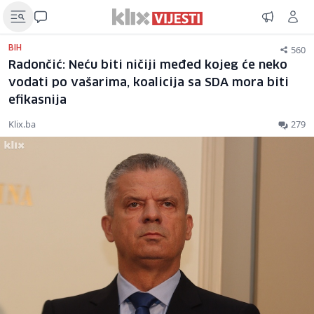
560
BIH
Radončić: Neću biti ničiji međed kojeg će neko
vodati po vašarima, koalicija sa SDA mora biti
efikasnija
Klix.ba
279