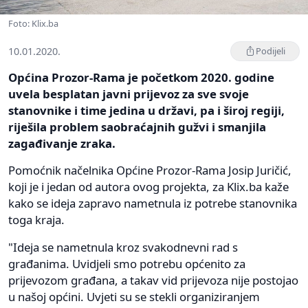
Foto: Klix.ba
10.01.2020.
Podijeli
Općina Prozor-Rama je početkom 2020. godine
uvela besplatan javni prijevoz za sve svoje
stanovnike i time jedina u državi, pa i široj regiji,
riješila problem saobraćajnih gužvi i smanjila
zagađivanje zraka.
Pomoćnik načelnika Općine Prozor-Rama Josip Juričić,
koji je i jedan od autora ovog projekta, za Klix.ba kaže
kako se ideja zapravo nametnula iz potrebe stanovnika
toga kraja.
"Ideja se nametnula kroz svakodnevni rad s
građanima. Uvidjeli smo potrebu općenito za
prijevozom građana, a takav vid prijevoza nije postojao
u našoj općini. Uvjeti su se stekli organiziranjem