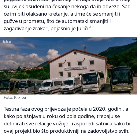
su uvijek osuđeni na čekanje nekoga da ih odveze. Sad
će im biti olakšano kretanje, a time će se smanjiti i
gužve u prometu, što će automatski smanjiti i
zagađivanje zraka", pojasnio je Juričić.
Foto: Klix.ba
Testna faza ovog prijevoza je počela u 2020. godini, a
kako pojašnjava u roku od pola godine, trebaju se
definirati sve relacije vožnje i rasporedi satnica kako bi
ovaj projekt bio što produktivniji na zadovoljstvo svih.