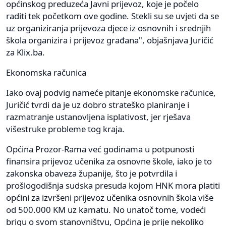
općinskog preduzeća Javni prijevoz, koje je počelo
raditi tek početkom ove godine. Stekli su se uvjeti da se
uz organiziranja prijevoza djece iz osnovnih i srednjih
škola organizira i prijevoz građana", objašnjava Juričić
za Klix.ba.
Ekonomska računica
Iako ovaj podvig nameće pitanje ekonomske računice,
Juričić tvrdi da je uz dobro strateško planiranje i
razmatranje ustanovljena isplativost, jer rješava
višestruke probleme tog kraja.
Općina Prozor-Rama već godinama u potpunosti
finansira prijevoz učenika za osnovne škole, iako je to
zakonska obaveza županije, što je potvrdila i
prošlogodišnja sudska presuda kojom HNK mora platiti
općini za izvršeni prijevoz učenika osnovnih škola više
od 500.000 KM uz kamatu. No unatoč tome, vodeći
brigu o svom stanovništvu, Općina je prije nekoliko