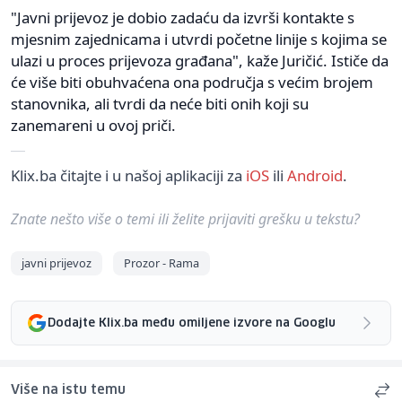
"Javni prijevoz je dobio zadaću da izvrši kontakte s
mjesnim zajednicama i utvrdi početne linije s kojima se
ulazi u proces prijevoza građana", kaže Juričić. Ističe da
će više biti obuhvaćena ona područja s većim brojem
stanovnika, ali tvrdi da neće biti onih koji su
zanemareni u ovoj priči.
Klix.ba čitajte i u našoj aplikaciji za
iOS
ili
Android
.
Znate nešto više o temi ili želite prijaviti grešku u tekstu?
javni prijevoz
Prozor - Rama
Dodajte Klix.ba među omiljene izvore na Googlu
Više na istu temu