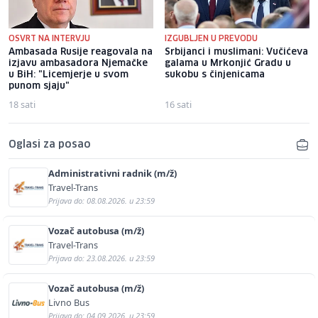
OSVRT NA INTERVJU
IZGUBLJEN U PREVODU
Ambasada Rusije reagovala na
Srbijanci i muslimani: Vučićeva
izjavu ambasadora Njemačke
galama u Mrkonjić Gradu u
u BiH: "Licemjerje u svom
sukobu s činjenicama
punom sjaju"
18 sati
16 sati
Oglasi za posao
Administrativni radnik (m/ž)
Travel-Trans
Prijava do: 08.08.2026. u 23:59
Vozač autobusa (m/ž)
Travel-Trans
Prijava do: 23.08.2026. u 23:59
Vozač autobusa (m/ž)
Livno Bus
Prijava do: 04.09.2026. u 23:59