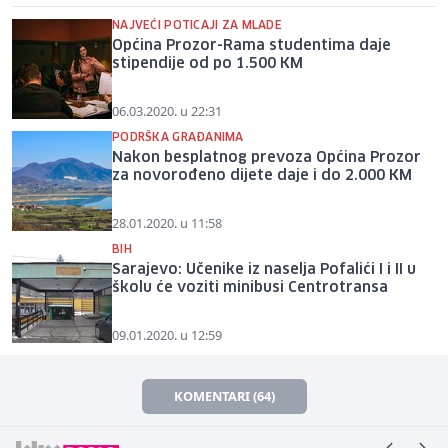
NAJVEĆI POTICAJI ZA MLADE
Općina Prozor-Rama studentima daje
stipendije od po 1.500 KM
06.03.2020. u 22:31
PODRŠKA GRAĐANIMA
Nakon besplatnog prevoza Općina Prozor
za novorođeno dijete daje i do 2.000 KM
28.01.2020. u 11:58
BIH
Sarajevo: Učenike iz naselja Pofalići I i II u
školu će voziti minibusi Centrotransa
09.01.2020. u 12:59
KOMENTARI (64)