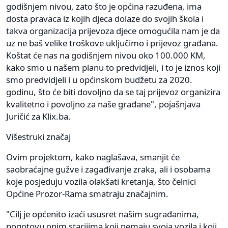
godišnjem nivou, zato što je općina razuđena, ima
dosta pravaca iz kojih djeca dolaze do svojih škola i
takva organizacija prijevoza djece omogućila nam je da
uz ne baš velike troškove uključimo i prijevoz građana.
Koštat će nas na godišnjem nivou oko 100.000 KM,
kako smo u našem planu to predvidjeli, i to je iznos koji
smo predvidjeli i u općinskom budžetu za 2020.
godinu, što će biti dovoljno da se taj prijevoz organizira
kvalitetno i povoljno za naše građane", pojašnjava
Juričić za Klix.ba.
Višestruki značaj
Ovim projektom, kako naglašava, smanjit će
saobraćajne gužve i zagađivanje zraka, ali i osobama
koje posjeduju vozila olakšati kretanja, što čelnici
Općine Prozor-Rama smatraju značajnim.
"Cilj je općenito izaći ususret našim sugrađanima,
pogotovu onim starijima koji nemaju svoja vozila i koji