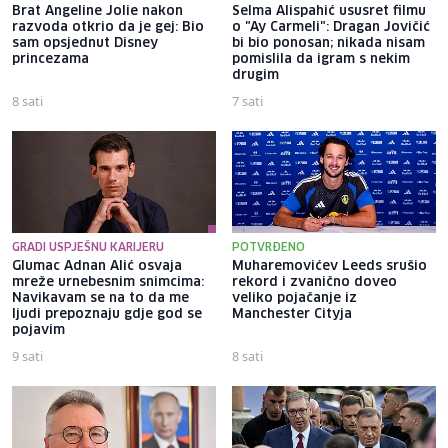
Brat Angeline Jolie nakon
Selma Alispahić ususret filmu
razvoda otkrio da je gej: Bio
o "Ay Carmeli": Dragan Jovičić
sam opsjednut Disney
bi bio ponosan; nikada nisam
princezama
pomislila da igram s nekim
drugim
8 sati
7 sati
GRADI USPJEŠNU KARIJERU
POTVRĐENO
Glumac Adnan Alić osvaja
Muharemovićev Leeds srušio
mreže urnebesnim snimcima:
rekord i zvanično doveo
Navikavam se na to da me
veliko pojačanje iz
ljudi prepoznaju gdje god se
Manchester Cityja
pojavim
9 sati
8 sati