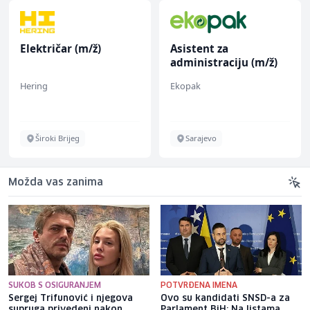
Električar (m/ž)
Asistent za
administraciju (m/ž)
Hering
Ekopak
Široki Brijeg
Sarajevo
Možda vas zanima
SUKOB S OSIGURANJEM
POTVRĐENA IMENA
Sergej Trifunović i njegova
Ovo su kandidati SNSD-a za
supruga privedeni nakon
Parlament BiH: Na listama