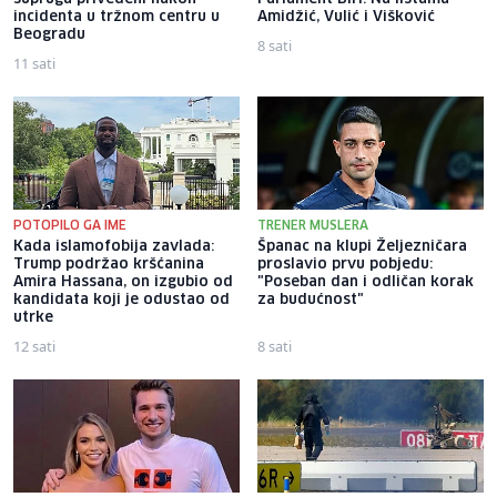
incidenta u tržnom centru u
Amidžić, Vulić i Višković
Beogradu
8 sati
11 sati
POTOPILO GA IME
TRENER MUSLERA
Kada islamofobija zavlada:
Španac na klupi Željezničara
Trump podržao kršćanina
proslavio prvu pobjedu:
Amira Hassana, on izgubio od
"Poseban dan i odličan korak
kandidata koji je odustao od
za budućnost"
utrke
12 sati
8 sati