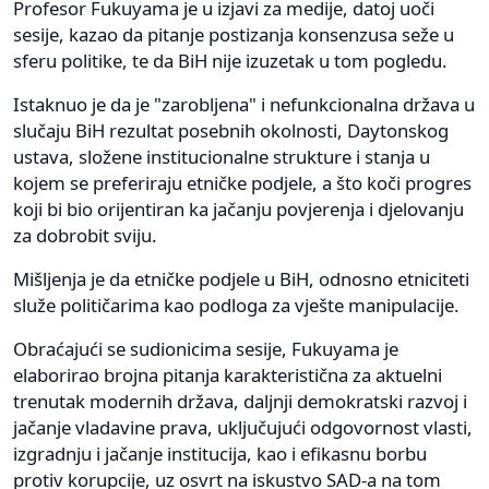
Profesor Fukuyama je u izjavi za medije, datoj uoči
sesije, kazao da pitanje postizanja konsenzusa seže u
sferu politike, te da BiH nije izuzetak u tom pogledu.
Istaknuo je da je "zarobljena" i nefunkcionalna država u
slučaju BiH rezultat posebnih okolnosti, Daytonskog
ustava, složene institucionalne strukture i stanja u
kojem se preferiraju etničke podjele, a što koči progres
koji bi bio orijentiran ka jačanju povjerenja i djelovanju
za dobrobit sviju.
Mišljenja je da etničke podjele u BiH, odnosno etniciteti
služe političarima kao podloga za vješte manipulacije.
Obraćajući se sudionicima sesije, Fukuyama je
elaborirao brojna pitanja karakteristična za aktuelni
trenutak modernih država, daljnji demokratski razvoj i
jačanje vladavine prava, uključujući odgovornost vlasti,
izgradnju i jačanje institucija, kao i efikasnu borbu
protiv korupcije, uz osvrt na iskustvo SAD-a na tom