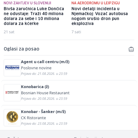
NOVI ZAHTJEV U SLOVENIJI
NA AERODROMU U LEIPZIGU
Bivša zaručnica Luke Dončića
Novi detalji incidenta u
ne odustaje: Traži 40 miliona
Njemačkoj: Vozač autobusa
dolara za sebe i 10 miliona
nogom srušio dron pun
dolara za kćerke
eksploziva
21 sat
7 sati
Oglasi za posao
Agent u call centru (m/ž)
Poslovne novine
Prijava do: 21.08.2026. u 23:59
Konobarica (ž)
Bosnian House Restaurant
Prijava do: 20.08.2026. u 23:59
Konobar - Šanker (m/ž)
CK Ristorante
Prijava do: 23.08.2026. u 23:59