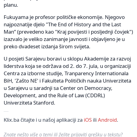
planu.
Fukuyama je profesor političke ekonomije. Njegovo
najpoznatije djelo "The End of History and the Last
Man” (prevedeno kao "Kraj povijesti i posljednji čovjek")
izazvalo je veliko zanimanje javnosti i objavljeno je u
preko dvadeset izdanja širom svijeta.
U posjeti Sarajevu boravi u sklopu Akademije za razvoj
liderstva koja se održava od 2. do 7. jula, u organizaciji
Centra za izborne studije, Tranparency Internationala
BiH, 'Zašto NE' i Fakulteta Političkih nauka Univerziteta
u Sarajevu u saradnji sa Center on Democracy,
Development, and the Rule of Law (CDDRL)
Univerziteta Stanford.
Klix.ba čitajte i u našoj aplikaciji za
iOS
ili
Android
.
Znate nešto više o temi ili želite prijaviti grešku u tekstu?