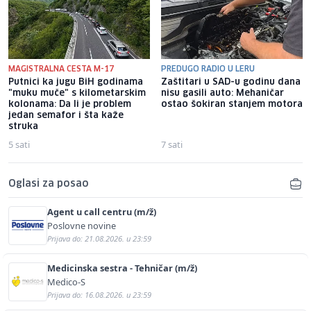
MAGISTRALNA CESTA M-17
PREDUGO RADIO U LERU
Putnici ka jugu BiH godinama
Zaštitari u SAD-u godinu dana
"muku muče" s kilometarskim
nisu gasili auto: Mehaničar
kolonama: Da li je problem
ostao šokiran stanjem motora
jedan semafor i šta kaže
struka
5 sati
7 sati
Oglasi za posao
Agent u call centru (m/ž)
Poslovne novine
Prijava do: 21.08.2026. u 23:59
Medicinska sestra - Tehničar (m/ž)
Medico-S
Prijava do: 16.08.2026. u 23:59