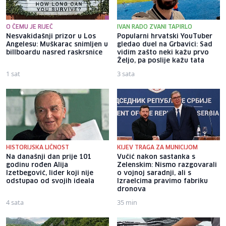
O ČEMU JE RIJEČ
IVAN RADO ZVANI TAPIRLO
Nesvakidašnji prizor u Los
Popularni hrvatski YouTuber
Angelesu: Muškarac snimljen u
gledao duel na Grbavici: Sad
billboardu nasred raskrsnice
vidim zašto neki kažu prvo
Željo, pa poslije kažu tata
1 sat
3 sata
HISTORIJSKA LIČNOST
KIJEV TRAGA ZA MUNICIJOM
Na današnji dan prije 101
Vučić nakon sastanka s
godinu rođen Alija
Zelenskim: Nismo razgovarali
Izetbegović, lider koji nije
o vojnoj saradnji, ali s
odstupao od svojih ideala
Izraelcima pravimo fabriku
dronova
4 sata
35 min