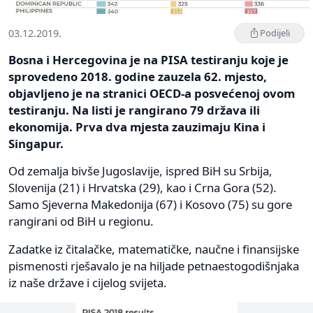
03.12.2019.
Podijeli
Bosna i Hercegovina je na PISA testiranju koje je
sprovedeno 2018. godine zauzela 62. mjesto,
objavljeno je na stranici OECD-a posvećenoj ovom
testiranju. Na listi je rangirano 79 država ili
ekonomija. Prva dva mjesta zauzimaju Kina i
Singapur.
Od zemalja bivše Jugoslavije, ispred BiH su Srbija,
Slovenija (21) i Hrvatska (29), kao i Crna Gora (52).
Samo Sjeverna Makedonija (67) i Kosovo (75) su gore
rangirani od BiH u regionu.
Zadatke iz čitalačke, matematičke, naučne i finansijske
pismenosti rješavalo je na hiljade petnaestogodišnjaka
iz naše države i cijelog svijeta.