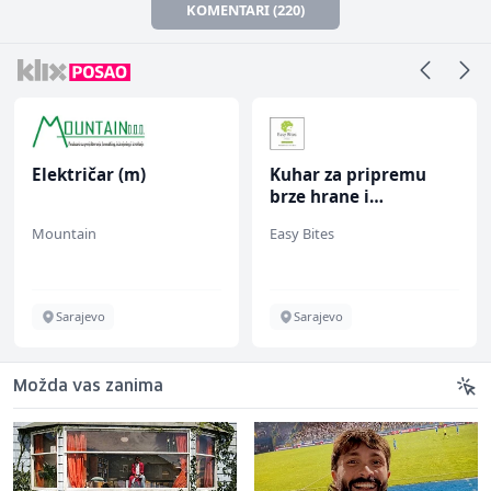
KOMENTARI (220)
Električar (m)
Kuhar za pripremu
brze hrane i
jednostavnih jela (m/
Mountain
Easy Bites
ž)
Sarajevo
Sarajevo
Možda vas zanima