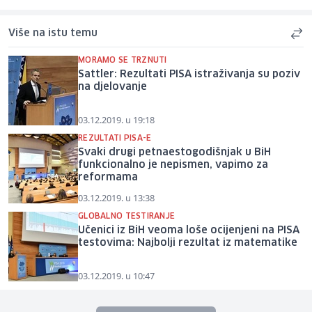
Više na istu temu
MORAMO SE TRZNUTI
Sattler: Rezultati PISA istraživanja su poziv
na djelovanje
03.12.2019. u 19:18
REZULTATI PISA-E
Svaki drugi petnaestogodišnjak u BiH
funkcionalno je nepismen, vapimo za
reformama
03.12.2019. u 13:38
GLOBALNO TESTIRANJE
Učenici iz BiH veoma loše ocijenjeni na PISA
testovima: Najbolji rezultat iz matematike
03.12.2019. u 10:47