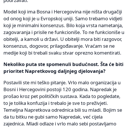
podržavati.
Model koji ima Bosna i Hercegovina nije ništa drugačiji
od onog koji je u Evropskoj uniji. Samo trebamo vidjeti
koji je minimalni konsenzus. Bilo koja vrsta nametanja,
zagovaranja i prisile ne funkcioniše. To ne funkcioniše u
obitelji, a kamoli u državi. U obitelji mora biti razgovor,
konsenzus, dogovor, prilagođavanje. Vraćam se ne
medije koji bi trebali svaku stvar oprezno komentirati.
Nekoliko puta ste spomenuli budućnost. Šta će biti
prioritet Napretkovog daljnjeg djelovanja?
Postavili ste mi teško pitanje. Vrlo malo organizacija u
Bosni i Hercegovini postoji 120 godina. Napredak je
prošao kroz pet političkih sustava. Kada to pogledate,
to je tolika konfuzija i trebalo je sve to preživjeti.
Temeljna Napretkova odrednica bili su mladi. Bojim se
da tu bitku ne gubi samo Napredak, već cijela
zajednica. Mladi odlaze i vrlo malo sebi postavljamo