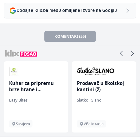
Dodajte Klix.ba među omiljene izvore na Googlu
KOMENTARI (55)
Prodavač u školskoj
Radnik u proizvodnji
kantini (ž)
(m/ž)
Slatko i Slano
RAMA-GLAS
Više lokacija
Sarajevo