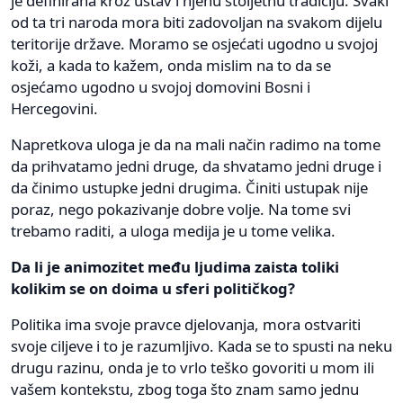
je definirana kroz ustav i njenu stoljetnu tradiciju. Svaki
od ta tri naroda mora biti zadovoljan na svakom dijelu
teritorije države. Moramo se osjećati ugodno u svojoj
koži, a kada to kažem, onda mislim na to da se
osjećamo ugodno u svojoj domovini Bosni i
Hercegovini.
Napretkova uloga je da na mali način radimo na tome
da prihvatamo jedni druge, da shvatamo jedni druge i
da činimo ustupke jedni drugima. Činiti ustupak nije
poraz, nego pokazivanje dobre volje. Na tome svi
trebamo raditi, a uloga medija je u tome velika.
Da li je animozitet među ljudima zaista toliki
kolikim se on doima u sferi političkog?
Politika ima svoje pravce djelovanja, mora ostvariti
svoje ciljeve i to je razumljivo. Kada se to spusti na neku
drugu razinu, onda je to vrlo teško govoriti u mom ili
vašem kontekstu, zbog toga što znam samo jednu