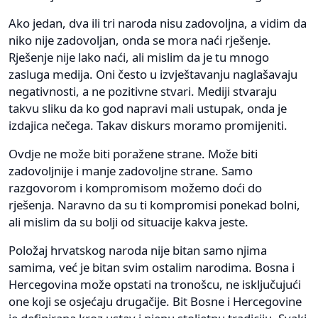
Ako jedan, dva ili tri naroda nisu zadovoljna, a vidim da
niko nije zadovoljan, onda se mora naći rješenje.
Rješenje nije lako naći, ali mislim da je tu mnogo
zasluga medija. Oni često u izvještavanju naglašavaju
negativnosti, a ne pozitivne stvari. Mediji stvaraju
takvu sliku da ko god napravi mali ustupak, onda je
izdajica nečega. Takav diskurs moramo promijeniti.
Ovdje ne može biti poražene strane. Može biti
zadovoljnije i manje zadovoljne strane. Samo
razgovorom i kompromisom možemo doći do
rješenja. Naravno da su ti kompromisi ponekad bolni,
ali mislim da su bolji od situacije kakva jeste.
Položaj hrvatskog naroda nije bitan samo njima
samima, već je bitan svim ostalim narodima. Bosna i
Hercegovina može opstati na tronošcu, ne isključujući
one koji se osjećaju drugačije. Bit Bosne i Hercegovine