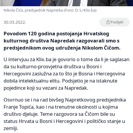
Nikola Čiča, predsjednik Napretka (Foto: D. S./Klix.ba)
30.03.2022.
Podijeli
Povodom 120 godina postojanja Hrvatskog
kulturnog društva Napredak razgovarali smo s
predsjednikom ovog udruženja Nikolom Čičom.
U intervjuu za Klix.ba je govorio o tome da li je saglasan
da su kulturno-prosvjetna društva u Bosni i
Hercegovini zaslužna za to što je Bosna i Hercegovina
dobila intelektualnu elitu. Podsjetio je na istaknute
pojedince koji su vezani za Napredak.
Osvrnuo se i na rad bivšeg Napretkovog predsjednika
Franje Topića, kao i na trenutne okolnosti u kojima
društvo djeluje. Teme razgovora sa Čičom bile su
status Hrvata u Bosni i Hercegovini i političko stanje u
zemlji.