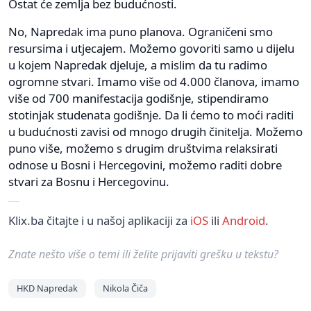
Ostat će zemlja bez budućnosti.
No, Napredak ima puno planova. Ograničeni smo
resursima i utjecajem. Možemo govoriti samo u dijelu
u kojem Napredak djeluje, a mislim da tu radimo
ogromne stvari. Imamo više od 4.000 članova, imamo
više od 700 manifestacija godišnje, stipendiramo
stotinjak studenata godišnje. Da li ćemo to moći raditi
u budućnosti zavisi od mnogo drugih činitelja. Možemo
puno više, možemo s drugim društvima relaksirati
odnose u Bosni i Hercegovini, možemo raditi dobre
stvari za Bosnu i Hercegovinu.
Klix.ba čitajte i u našoj aplikaciji za
iOS
ili
Android
.
Znate nešto više o temi ili želite prijaviti grešku u tekstu?
HKD Napredak
Nikola Čiča