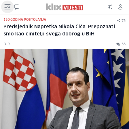
75
120 GODINA POSTOJANJA
Predsjednik Napretka Nikola Čiča: Prepoznati
smo kao činitelji svega dobrog u BiH
B. R.
55