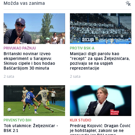
Možda vas zanima
PRIVUKAO PAŽNJU
PROTIV BSK-A
Britanski novinar izveo
Manijaci digli parolu kao
eksperiment u Sarajevu:
"recept" za spas Željezničara,
Skinuo cipele i bos hodao
pozivaju se na uspjeh
Baščaršijom 30 minuta
reprezentacije
2 sata
2 sata
PRVENSTVO BIH
KLIX STUDIO
Tok utakmice: Željezničar -
Predrag Kojović: Dragan Čović
BSK 2:1
je hohštapler, zakoni se ne