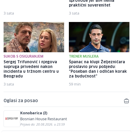
sprovode jer BiH nema
praktični suverenitet
3 sata
3 sata
SUKOB S OSIGURANJEM
TRENER MUSLERA
Sergej Trifunović i njegova
Španac na klupi Željezničara
supruga privedeni nakon
proslavio prvu pobjedu:
incidenta u tržnom centru u
"Poseban dan i odličan korak
Beogradu
za budućnost"
3 sata
59 min
Oglasi za posao
Konobarica (ž)
Bosnian House Restaurant
Prijava do: 20.08.2026. u 23:59