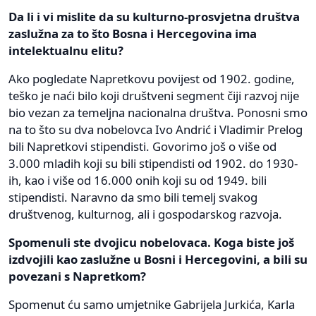
Da li i vi mislite da su kulturno-prosvjetna društva
zaslužna za to što Bosna i Hercegovina ima
intelektualnu elitu?
Ako pogledate Napretkovu povijest od 1902. godine,
teško je naći bilo koji društveni segment čiji razvoj nije
bio vezan za temeljna nacionalna društva. Ponosni smo
na to što su dva nobelovca Ivo Andrić i Vladimir Prelog
bili Napretkovi stipendisti. Govorimo još o više od
3.000 mladih koji su bili stipendisti od 1902. do 1930-
ih, kao i više od 16.000 onih koji su od 1949. bili
stipendisti. Naravno da smo bili temelj svakog
društvenog, kulturnog, ali i gospodarskog razvoja.
Spomenuli ste dvojicu nobelovaca. Koga biste još
izdvojili kao zaslužne u Bosni i Hercegovini, a bili su
povezani s Napretkom?
Spomenut ću samo umjetnike Gabrijela Jurkića, Karla