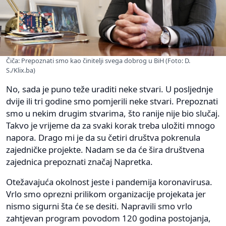
Čiča: Prepoznati smo kao činitelji svega dobrog u BiH (Foto: D.
S./Klix.ba)
No, sada je puno teže uraditi neke stvari. U posljednje
dvije ili tri godine smo pomjerili neke stvari. Prepoznati
smo u nekim drugim stvarima, što ranije nije bio slučaj.
Takvo je vrijeme da za svaki korak treba uložiti mnogo
napora. Drago mi je da su četiri društva pokrenula
zajedničke projekte. Nadam se da će šira društvena
zajednica prepoznati značaj Napretka.
Otežavajuća okolnost jeste i pandemija koronavirusa.
Vrlo smo oprezni prilikom organizacije projekata jer
nismo sigurni šta će se desiti. Napravili smo vrlo
zahtjevan program povodom 120 godina postojanja,