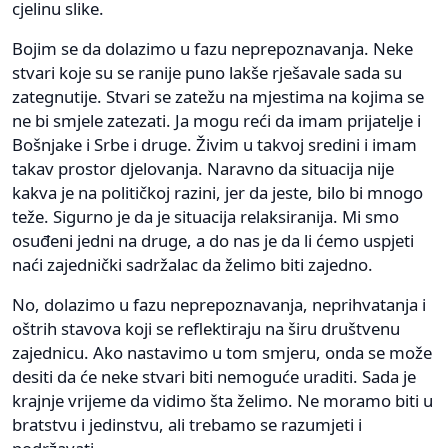
cjelinu slike.
Bojim se da dolazimo u fazu neprepoznavanja. Neke
stvari koje su se ranije puno lakše rješavale sada su
zategnutije. Stvari se zatežu na mjestima na kojima se
ne bi smjele zatezati. Ja mogu reći da imam prijatelje i
Bošnjake i Srbe i druge. Živim u takvoj sredini i imam
takav prostor djelovanja. Naravno da situacija nije
kakva je na političkoj razini, jer da jeste, bilo bi mnogo
teže. Sigurno je da je situacija relaksiranija. Mi smo
osuđeni jedni na druge, a do nas je da li ćemo uspjeti
naći zajednički sadržalac da želimo biti zajedno.
No, dolazimo u fazu neprepoznavanja, neprihvatanja i
oštrih stavova koji se reflektiraju na širu društvenu
zajednicu. Ako nastavimo u tom smjeru, onda se može
desiti da će neke stvari biti nemoguće uraditi. Sada je
krajnje vrijeme da vidimo šta želimo. Ne moramo biti u
bratstvu i jedinstvu, ali trebamo se razumjeti i