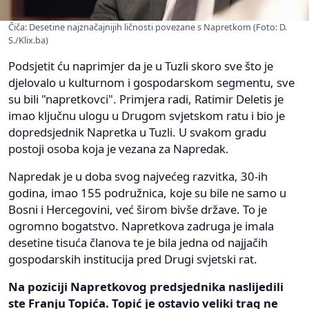
Čiča: Desetine najznačajnijih ličnosti povezane s Napretkom (Foto: D.
S./Klix.ba)
Podsjetit ću naprimjer da je u Tuzli skoro sve što je
djelovalo u kulturnom i gospodarskom segmentu, sve
su bili "napretkovci". Primjera radi, Ratimir Deletis je
imao ključnu ulogu u Drugom svjetskom ratu i bio je
dopredsjednik Napretka u Tuzli. U svakom gradu
postoji osoba koja je vezana za Napredak.
Napredak je u doba svog najvećeg razvitka, 30-ih
godina, imao 155 podružnica, koje su bile ne samo u
Bosni i Hercegovini, već širom bivše države. To je
ogromno bogatstvo. Napretkova zadruga je imala
desetine tisuća članova te je bila jedna od najjačih
gospodarskih institucija pred Drugi svjetski rat.
Na poziciji Napretkovog predsjednika naslijedili
ste Franju Topića. Topić je ostavio veliki trag ne