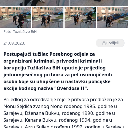
Foto: Tužilaštvo BiH
21.09.2023.
Podijeli
Postupajući tužilac Posebnog odjela za
organizirani kriminal, privredni kriminal i
korupciju Tužilaštva BiH uputio je prijedlog
jednomjesečnog pritvora za pet osumnjičenih
osoba koje su uhapšene u nastavku policijske
akcije kodnog naziva "Overdose II".
Prijedlog za određivanje mjere pritvora predložen je za
Nonu Sejdića zvanog Nono rođenog 1995. godine u
Sarajevu, Dženana Bukvu, rođenog 1990. godine u
Sarajevu, Kenana Bukvu, rođenog 1994. godine u
Sarajevu, Azru Suljagić rođenu 1992. godine u Sarajevu