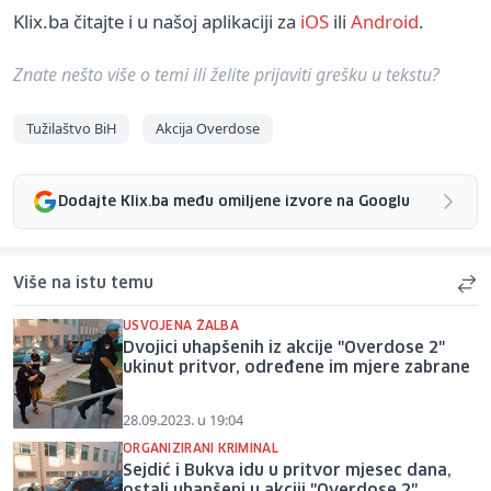
Klix.ba čitajte i u našoj aplikaciji za
iOS
ili
Android
.
Znate nešto više o temi ili želite prijaviti grešku u tekstu?
Tužilaštvo BiH
Akcija Overdose
Dodajte Klix.ba među omiljene izvore na Googlu
Više na istu temu
USVOJENA ŽALBA
Dvojici uhapšenih iz akcije "Overdose 2"
ukinut pritvor, određene im mjere zabrane
28.09.2023. u 19:04
ORGANIZIRANI KRIMINAL
Sejdić i Bukva idu u pritvor mjesec dana,