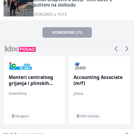
ostali uhapšeni u akciji "Overdose 2"
pušteni na slobodu
25.09.2023. u 15:13
KOMENTARI (11)
Monteri centralnog
Accounting Associate
grijanja i plinskih
(m/f)
instalacija (m)
Interclima
Jitasa
Sarajevo
Više lokacija