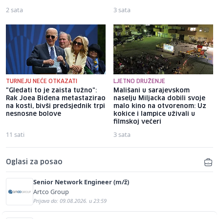
2 sata
3 sata
TURNEJU NEĆE OTKAZATI
LJETNO DRUŽENJE
"Gledati to je zaista tužno":
Mališani u sarajevskom
Rak Joea Bidena metastazirao
naselju Miljacka dobili svoje
na kosti, bivši predsjednik trpi
malo kino na otvorenom: Uz
nesnosne bolove
kokice i lampice uživali u
filmskoj večeri
11 sati
3 sata
Oglasi za posao
Senior Network Engineer (m/ž)
Artco Group
Prijava do: 09.08.2026. u 23:59