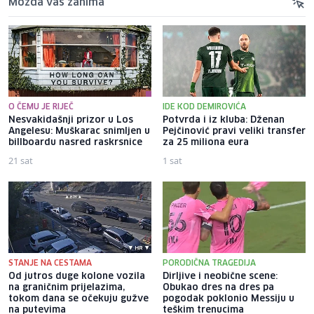
Možda vas zanima
O ČEMU JE RIJEČ
IDE KOD DEMIROVIĆA
Nesvakidašnji prizor u Los
Potvrda i iz kluba: Dženan
Angelesu: Muškarac snimljen u
Pejčinović pravi veliki transfer
billboardu nasred raskrsnice
za 25 miliona eura
21 sat
1 sat
STANJE NA CESTAMA
PORODIČNA TRAGEDIJA
Od jutros duge kolone vozila
Dirljive i neobične scene:
na graničnim prijelazima,
Obukao dres na dres pa
tokom dana se očekuju gužve
pogodak poklonio Messiju u
na putevima
teškim trenucima