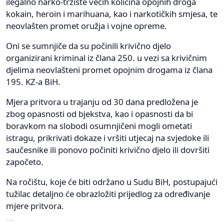
ilegalno narko-tržište većih količina opojnih droga
kokain, heroin i marihuana, kao i narkotičkih smjesa, te
neovlašten promet oružja i vojne opreme.
Oni se sumnjiče da su počinili krivično djelo
organizirani kriminal iz člana 250. u vezi sa krivičnim
djelima neovlašteni promet opojnim drogama iz člana
195. KZ-a BiH.
Mjera pritvora u trajanju od 30 dana predložena je
zbog opasnosti od bjekstva, kao i opasnosti da bi
boravkom na slobodi osumnjičeni mogli ometati
istragu, prikrivati dokaze i vršiti utjecaj na svjedoke ili
saučesnike ili ponovo počiniti krivično djelo ili dovršiti
započeto.
Na ročištu, koje će biti održano u Sudu BiH, postupajući
tužilac detaljno će obrazložiti prijedlog za određivanje
mjere pritvora.