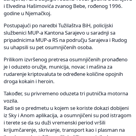
i Elvedina Hašimovića zvanog Bebe, rođenog 1996.
godine u Njemačkoj.
Postupajući po naredbi Tužilaštva BiH, policijski
službenici MUP-a Kantona Sarajevo u saradnji sa
pripadnicima MUP-a RS na području Sarajeva i Rudog
su uhapsili su pet osumnjičenih osoba.
Prilikom izvršenog pretresa osumnjičenih pronađeno
je i oduzeto oružje, municija, novac i mašina za
rudarenje kriptovaluta te određene količine opojnih
droga kokain i heroin.
Također, su privremeno oduzeta tri putnička motorna
vozila.
Radi se o predmetu u kojem se koriste dokazi dobijeni
iz Sky i Anom aplikacija, a osumnjičeni su pod istragom
i terete se da su duži vremenski period vršili
krijumčarenje, skrivanje, transport kao i plasman na