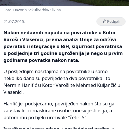
Foto: Davorin Sekuli/Arhiv/Klix.ba
21.07.2015.
Podijeli
Nakon nedavnih napada na povratnike u Kotor
Varoši i Vlasenici, prema analizi Unije za održivi
povratak i integracije u BiH, sigurnost povratnika
u posljednje tri godine ugroženija je nego u prvim
godinama povratka nakon rata.
U posljednjim nasrtajima na povratnike u samo
nekoliko dana su povrijeđena dva povratnika i to
Nermin Hanifić u Kotor Varoši te Mehmed Kuljančić u
Vlasenici.
Hanfić je, podsjećamo, povrijeđen nakon što su ga
zaustavile tri maskirane osobe, onesvijestile ga, a
potom mu po tijelu urezivale "četiri S".
Istraživanje je provedeno u posljednje tri godine, a