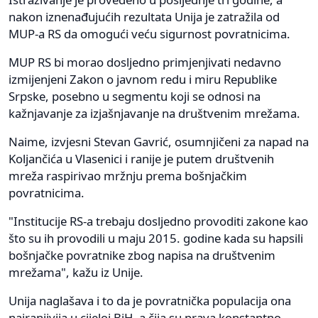
nakon iznenađujućih rezultata Unija je zatražila od
MUP-a RS da omogući veću sigurnost povratnicima.
MUP RS bi morao dosljedno primjenjivati nedavno
izmijenjeni Zakon o javnom redu i miru Republike
Srpske, posebno u segmentu koji se odnosi na
kažnjavanje za izjašnjavanje na društvenim mrežama.
Naime, izvjesni Stevan Gavrić, osumnjičeni za napad na
Koljančića u Vlasenici i ranije je putem društvenih
mreža raspirivao mržnju prema bošnjačkim
povratnicima.
"Institucije RS-a trebaju dosljedno provoditi zakone kao
što su ih provodili u maju 2015. godine kada su hapsili
bošnjačke povratnike zbog napisa na društvenim
mrežama", kažu iz Unije.
Unija naglašava i to da je povratnička populacija ona
najranjivija u cijeloj BiH, a čija su prava konstantno