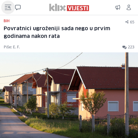
65
BIH
Povratnici ugroženiji sada nego u prvim
godinama nakon rata
Piše: E. F.
223