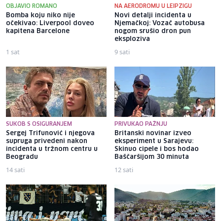
OBJAVIO ROMANO
NA AERODROMU U LEIPZIGU
Bomba koju niko nije
Novi detalji incidenta u
očekivao: Liverpool doveo
Njemačkoj: Vozač autobusa
kapitena Barcelone
nogom srušio dron pun
eksploziva
1 sat
9 sati
SUKOB S OSIGURANJEM
PRIVUKAO PAŽNJU
Sergej Trifunović i njegova
Britanski novinar izveo
supruga privedeni nakon
eksperiment u Sarajevu:
incidenta u tržnom centru u
Skinuo cipele i bos hodao
Beogradu
Baščaršijom 30 minuta
14 sati
12 sati