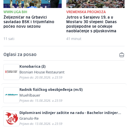
WWIN LIGA BIH
VREMENSKA PROGNOZA
Željezničar na Grbavici
Jutros u Sarajevu 19, a u
savladao BSK i trijumfalno
Mostaru 30 stepeni: Danas
počeo novu sezonu
poslijepodne se očekuje
naoblačenje s pljuskovima
11 sati
41 minut
Oglasi za posao
Konobarica (ž)
Bosnian House Restaurant
Prijava do: 20.08.2026. u 23:59
Radnik fizičkog obezbjeđenja (m/ž)
Muehlbauer
Prijava do: 15.08.2026. u 23:59
Diplomirani inžinjer zaštite na radu - Bachelor inžinjer
sigurnosti i pomoći (m/ž)
Granulo-Re
Prijava do: 13.08.2026. u 23:59