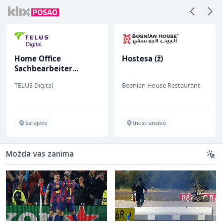
Home Office
Hostesa (ž)
Sachbearbeiter
(m/w/d) für einen
TELUS Digital
Bosnian House Restaurant
bekannten deutschen
Energieversorger
Sarajevo
Inostranstvo
Možda vas zanima