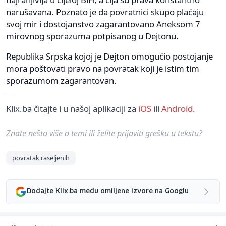
narušavana. Poznato je da povratnici skupo plaćaju
svoj mir i dostojanstvo zagarantovano Aneksom 7
mirovnog sporazuma potpisanog u Dejtonu.
Republika Srpska kojoj je Dejton omogućio postojanje
mora poštovati pravo na povratak koji je istim tim
sporazumom zagarantovan.
Klix.ba čitajte i u našoj aplikaciji za
iOS
ili
Android
.
Znate nešto više o temi ili želite prijaviti grešku u tekstu?
povratak raseljenih
Dodajte Klix.ba među omiljene izvore na Googlu