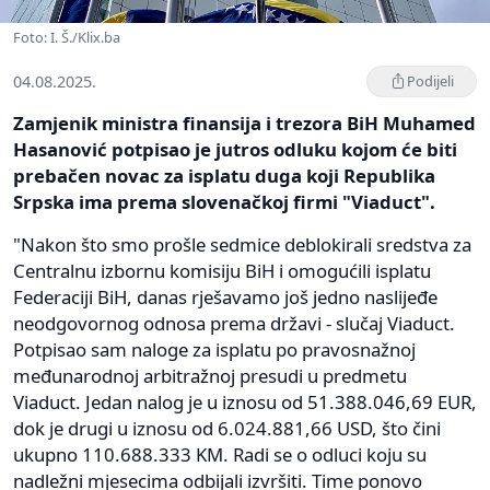
Foto: I. Š./Klix.ba
04.08.2025.
Podijeli
Zamjenik ministra finansija i trezora BiH Muhamed
Hasanović potpisao je jutros odluku kojom će biti
prebačen novac za isplatu duga koji Republika
Srpska ima prema slovenačkoj firmi "Viaduct".
"Nakon što smo prošle sedmice deblokirali sredstva za
Centralnu izbornu komisiju BiH i omogućili isplatu
Federaciji BiH, danas rješavamo još jedno naslijeđe
neodgovornog odnosa prema državi - slučaj Viaduct.
Potpisao sam naloge za isplatu po pravosnažnoj
međunarodnoj arbitražnoj presudi u predmetu
Viaduct. Jedan nalog je u iznosu od 51.388.046,69 EUR,
dok je drugi u iznosu od 6.024.881,66 USD, što čini
ukupno 110.688.333 KM. Radi se o odluci koju su
nadležni mjesecima odbijali izvršiti. Time ponovo