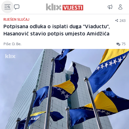
243
RIJEŠEN SLUČAJ
Potpisana odluka o isplati duga "Viaductu",
Hasanović stavio potpis umjesto Amidžića
Piše: D. Be.
75