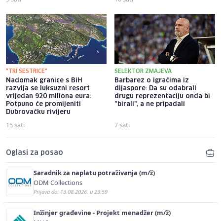
"TRI SESTRICE"
SELEKTOR ZMAJEVA
Nadomak granice s BiH
Barbarez o igračima iz
razvija se luksuzni resort
dijaspore: Da su odabrali
vrijedan 920 miliona eura:
drugu reprezentaciju onda bi
Potpuno će promijeniti
"birali", a ne pripadali
Dubrovačku rivijeru
15 sati
7 sati
Oglasi za posao
Saradnik za naplatu potraživanja (m/ž)
ODM Collections
Prijava do: 13.08.2026. u 23:59
Inžinjer građevine - Projekt menadžer (m/ž)