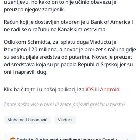
u zahtjevu, no kako on to nije učinio obavezu je
preuzeo njegov zamjenik.
Račun koji je dostavljen otvoren je u Bank of America i
ne radi se o računu na Kanalskim ostrvima.
Odlukom Schmidta, za isplatu duga Viaductu je
izdvojeno 120 miliona, a novac je preuzet s računa gdje
su se skupljala sredstva od putarina. Novac je preuzet
od sredstava koja su pripadala Republici Srpskoj jer su
oni i napravili dug.
Klix.ba čitajte i u našoj aplikaciji za
iOS
ili
Android
.
Znate nešto više o temi ili želite prijaviti grešku u tekstu?
Muhamed Hasanović
Viaduct