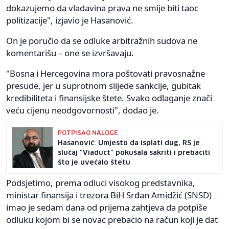
dokazujemo da vladavina prava ne smije biti taoc
politizacije", izjavio je Hasanović.
On je poručio da se odluke arbitražnih sudova ne
komentarišu – one se izvršavaju.
"Bosna i Hercegovina mora poštovati pravosnažne
presude, jer u suprotnom slijede sankcije, gubitak
kredibiliteta i finansijske štete. Svako odlaganje znači
veću cijenu neodgovornosti", dodao je.
POTPISAO NALOGE
Hasanović: Umjesto da isplati dug, RS je
slučaj "Viaduct" pokušala sakriti i prebaciti
što je uvećalo štetu
Podsjetimo, prema odluci visokog predstavnika,
ministar finansija i trezora BiH Srđan Amidžić (SNSD)
imao je sedam dana od prijema zahtjeva da potpiše
odluku kojom bi se novac prebacio na račun koji je dat