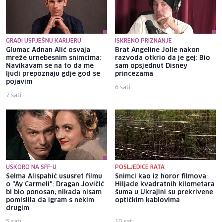
GRADI USPJEŠNU KARIJERU
ISKRENO PRIZNANJE
Glumac Adnan Alić osvaja
Brat Angeline Jolie nakon
mreže urnebesnim snimcima:
razvoda otkrio da je gej: Bio
Navikavam se na to da me
sam opsjednut Disney
ljudi prepoznaju gdje god se
princezama
pojavim
6 sati
7 sati
USKORO NA SFF-U
POSLJEDICE RATA
Selma Alispahić ususret filmu
Snimci kao iz horor filmova:
o "Ay Carmeli": Dragan Jovičić
Hiljade kvadratnih kilometara
bi bio ponosan; nikada nisam
šuma u Ukrajini su prekrivene
pomislila da igram s nekim
optičkim kablovima
drugim
5 sati
10 sati