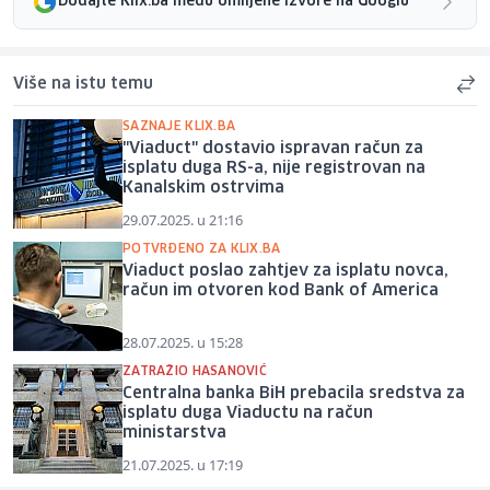
Dodajte Klix.ba među omiljene izvore na Googlu
Više na istu temu
SAZNAJE KLIX.BA
"Viaduct" dostavio ispravan račun za
isplatu duga RS-a, nije registrovan na
Kanalskim ostrvima
29.07.2025. u 21:16
POTVRĐENO ZA KLIX.BA
Viaduct poslao zahtjev za isplatu novca,
račun im otvoren kod Bank of America
28.07.2025. u 15:28
ZATRAŽIO HASANOVIĆ
Centralna banka BiH prebacila sredstva za
isplatu duga Viaductu na račun
ministarstva
21.07.2025. u 17:19