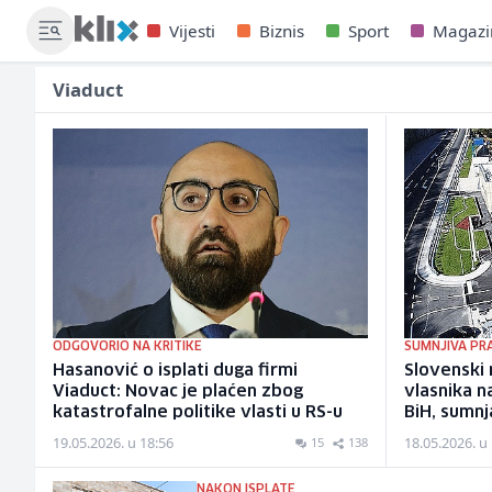
Vijesti
Biznis
Sport
Magazi
Viaduct
ODGOVORIO NA KRITIKE
SUMNJIVA PR
Hasanović o isplati duga firmi
Slovenski 
Viaduct: Novac je plaćen zbog
vlasnika n
katastrofalne politike vlasti u RS-u
BiH, sumnj
19.05.2026. u 18:56
18.05.2026. u
15
138
NAKON ISPLATE