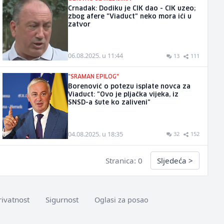
Crnadak: Dodiku je CIK dao - CIK uzeo;
zbog afere "Viaduct" neko mora ići u
zatvor
06.08.2025. u 11:44
13
111
"SRAMAN EPILOG"
Borenović o potezu isplate novca za
Viaduct: "Ovo je pljačka vijeka, iz
SNSD-a šute ko zaliveni"
04.08.2025. u 18:35
32
152
Stranica: 0
Sljedeća
>
rivatnost
Sigurnost
Oglasi za posao