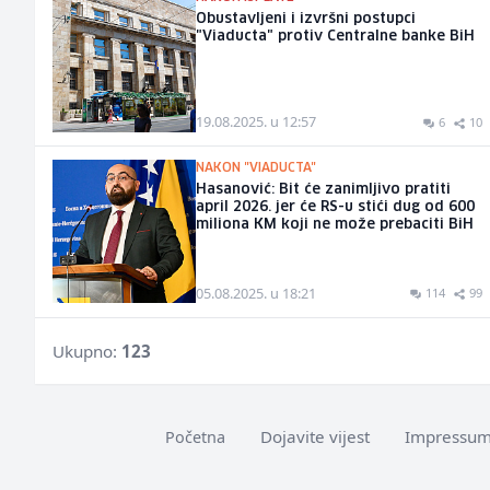
Obustavljeni i izvršni postupci
"Viaducta" protiv Centralne banke BiH
19.08.2025. u 12:57
6
10
NAKON "VIADUCTA"
Hasanović: Bit će zanimljivo pratiti
april 2026. jer će RS-u stići dug od 600
miliona KM koji ne može prebaciti BiH
05.08.2025. u 18:21
114
99
Ukupno:
123
Dojavite vijest
Impressu
Početna