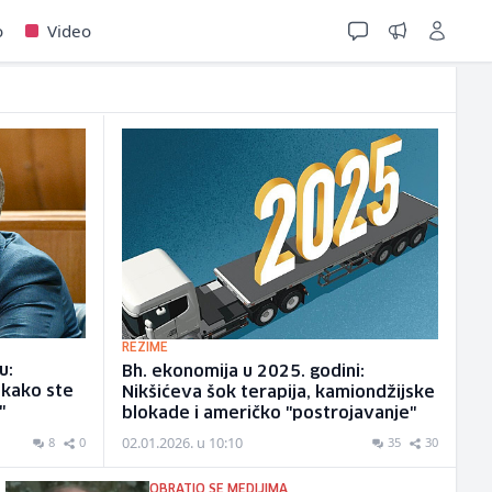
o
Video
REZIME
u:
Bh. ekonomija u 2025. godini:
 kako ste
Nikšićeva šok terapija, kamiondžijske
"
blokade i američko "postrojavanje"
02.01.2026. u 10:10
8
0
35
30
OBRATIO SE MEDIJIMA