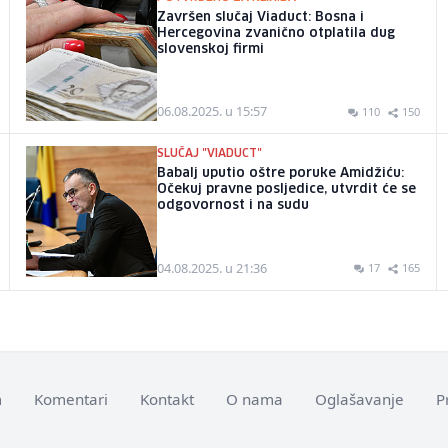
Završen slučaj Viaduct: Bosna i
Hercegovina zvanično otplatila dug
slovenskoj firmi
06.08.2025. u 15:57
110
150
SLUČAJ "VIADUCT"
Babalj uputio oštre poruke Amidžiću:
Očekuj pravne posljedice, utvrdit će se
odgovornost i na sudu
04.08.2025. u 21:36
17
165
m
Komentari
Kontakt
O nama
Oglašavanje
P