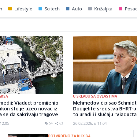
n
Lifestyle
Scitech
Auto
Križaljka
Posa
AKSA
U SKLADU SA OVLASTIMA
medij: Viaduct promijenio
Mehmedović pisao Schmidt
akon što je uzeo novac iz
Dodijelite sredstva BHRT-u
a se da sakrivaju tragove
to uradili i slučaju "Viaducta
 12:05
26.02.2026. u 11:04
54
63
POTVRĐENO ZA KLIX.BA