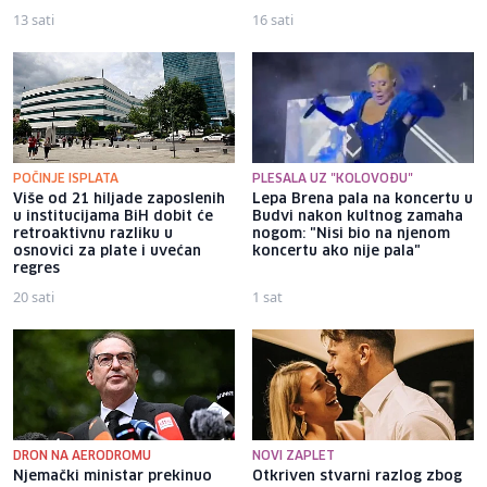
13 sati
16 sati
POČINJE ISPLATA
PLESALA UZ "KOLOVOĐU"
Više od 21 hiljade zaposlenih
Lepa Brena pala na koncertu u
u institucijama BiH dobit će
Budvi nakon kultnog zamaha
retroaktivnu razliku u
nogom: "Nisi bio na njenom
osnovici za plate i uvećan
koncertu ako nije pala"
regres
20 sati
1 sat
DRON NA AERODROMU
NOVI ZAPLET
Njemački ministar prekinuo
Otkriven stvarni razlog zbog