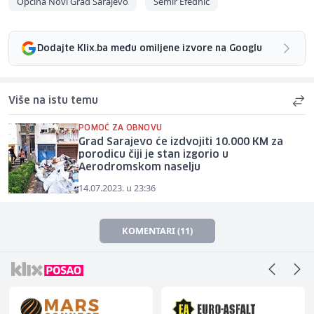
Općina Novi Grad Sarajevo
Semir Efednić
Dodajte Klix.ba među omiljene izvore na Googlu
Više na istu temu
POMOĆ ZA OBNOVU
Grad Sarajevo će izdvojiti 10.000 KM za
porodicu čiji je stan izgorio u
Aerodromskom naselju
14.07.2023. u 23:36
KOMENTARI (11)