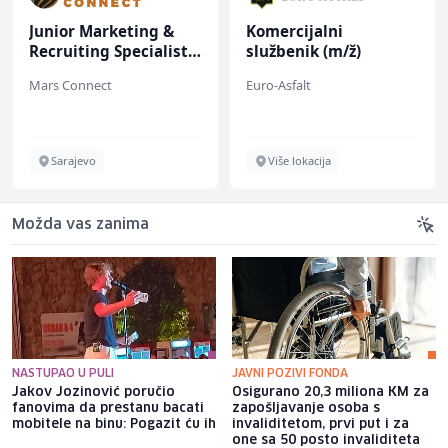
Junior Marketing &
Komercijalni
Recruiting Specialist
službenik (m/ž)
(m/ž)
Mars Connect
Euro-Asfalt
Sarajevo
Više lokacija
Možda vas zanima
NASTUPAO U PULI
JAVNI POZIVI FONDA
Jakov Jozinović poručio
Osigurano 20,3 miliona KM za
fanovima da prestanu bacati
zapošljavanje osoba s
mobitele na binu: Pogazit ću ih
invaliditetom, prvi put i za
one sa 50 posto invaliditeta