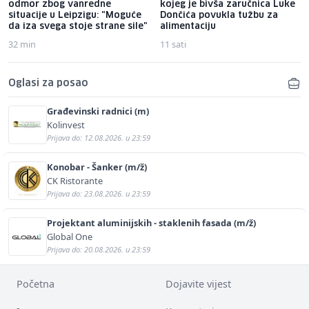
odmor zbog vanredne
kojeg je bivša zaručnica Luke
situacije u Leipzigu: "Moguće
Dončića povukla tužbu za
da iza svega stoje strane sile"
alimentaciju
32 min
11 sati
Oglasi za posao
Građevinski radnici (m)
Kolinvest
Prijava do: 12.08.2026. u 23:59
Konobar - Šanker (m/ž)
CK Ristorante
Prijava do: 23.08.2026. u 23:59
Projektant aluminijskih - staklenih fasada (m/ž)
Global One
Prijava do: 20.08.2026. u 23:59
Početna
Dojavite vijest