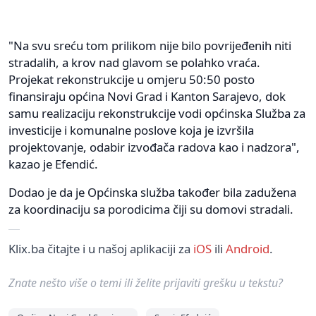
"Na svu sreću tom prilikom nije bilo povrijeđenih niti
stradalih, a krov nad glavom se polahko vraća.
Projekat rekonstrukcije u omjeru 50:50 posto
finansiraju općina Novi Grad i Kanton Sarajevo, dok
samu realizaciju rekonstrukcije vodi općinska Služba za
investicije i komunalne poslove koja je izvršila
projektovanje, odabir izvođača radova kao i nadzora",
kazao je Efendić.
Dodao je da je Općinska služba također bila zadužena
za koordinaciju sa porodicima čiji su domovi stradali.
Klix.ba čitajte i u našoj aplikaciji za
iOS
ili
Android
.
Znate nešto više o temi ili želite prijaviti grešku u tekstu?