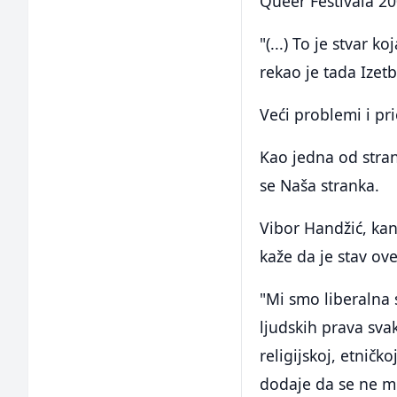
Queer Festivala 20
"(...) To je stvar ko
rekao je tada Izet
Veći problemi i pri
Kao jedna od stra
se Naša stranka.
Vibor Handžić, kan
kaže da je stav ov
"Mi smo liberalna 
ljudskih prava sva
religijskoj, etničk
dodaje da se ne mo