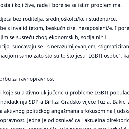
ostali koji žive, rade i bore se sa istim problemima.
jeca bez roditelja, srednjoškolci/ke i studenti/ce,
be s invaliditetom, beskućnici/e, nezaposleni/e. I por
jim se susreću zbog ekonomskih, socijalnih i
cija, suočavaju se i s nerazumijevanjem, stigmatizira
inacijom samo zato što su to što jesu, LGBTI osobe", k
borbu za ravnopravnost
ki koje su aktivno uključene u probleme LGBTI populac
andidatkinja SDP-a BiH za Gradsko vijeće Tuzla. Bakić i
a aktivnog političkog angažmana s fokusom na ljudsk
opravnost. Jedna je od osnivačica i aktuelna direktori