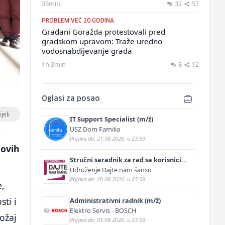
35min
32
57
PROBLEM VEĆ 20 GODINA
Građani Goražda protestovali pred
gradskom upravom: Traže uredno
vodosnabdijevanje grada
1h 3min
8
12
Oglasi za posao
jeli
IT Support Specialist (m/ž)
USZ Dom Familia
o
Prijava do: 21.08.2026. u 23:59
hovih
Stručni saradnik za rad sa korisnicima
(m/ž)
Udruženje Dajte nam šansu
Prijava do: 20.08.2026. u 23:59
e,
sti i
Administrativni radnik (m/ž)
Elektro Servis - BOSCH
ožaj
Prijava do: 05.09.2026. u 23:59