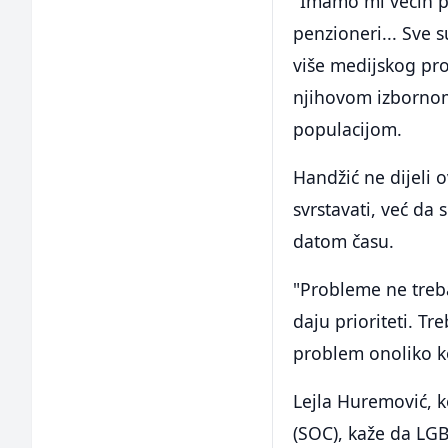
"Imamo mi većih pr
penzioneri... Sve 
više medijskog pro
njihovom izborno
populacijom.
Handžić ne dijeli 
svrstavati, već da 
datom času.
"Probleme ne treba
daju prioriteti. T
problem onoliko ko
Lejla Huremović, 
(SOC), kaže da LGB