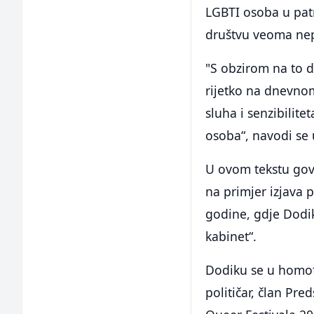
LGBTI osoba u pa
društvu veoma ne
"S obzirom na to d
rijetko na dnevno
sluha i senzibilite
osoba“, navodi se u
U ovom tekstu gov
na primjer izjava 
godine, gdje Dodik
kabinet“.
Dodiku se u homof
političar, član Pr