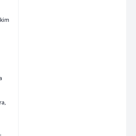
skim
a
ra,