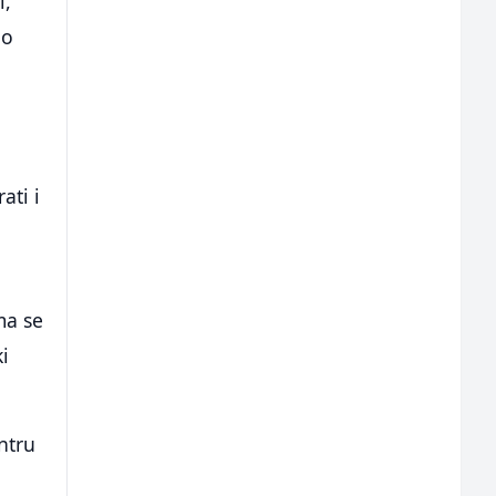
i,
no
ati i
ma se
ki
ntru