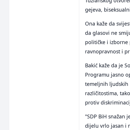
Tuzlanskog otvoren
gejeva, biseksualni
Ona kaže da svijes
da glasovi ne smij
političke i izborn
ravnopravnost i pro
Bakić kaže da je S
Programu jasno opr
temeljnih ljudskih
različitostima, tak
protiv diskriminaci
"SDP BiH snažan je
dijelu vrlo jasan 