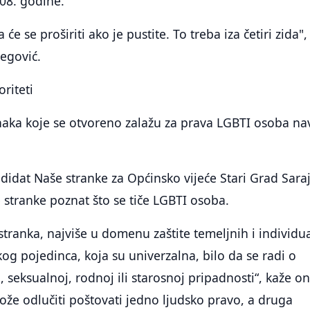
08. godine.
ja će se proširiti ako je pustite. To treba iza četiri zida",
begović.
oriteti
naka koje se otvoreno zalažu za prava LGBTI osoba na
didat Naše stranke za Općinsko vijeće Stari Grad Sara
e stranke poznat što se tiče LGBTI osoba.
stranka, najviše u domenu zaštite temeljnih i individu
kog pojedinca, koja su univerzalna, bilo da se radi o
oj, seksualnoj, rodnoj ili starosnoj pripadnosti“, kaže on
že odlučiti poštovati jedno ljudsko pravo, a druga