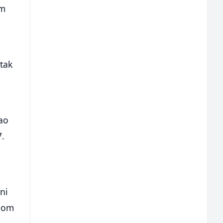
om
tak
ao
7.
ni
odom