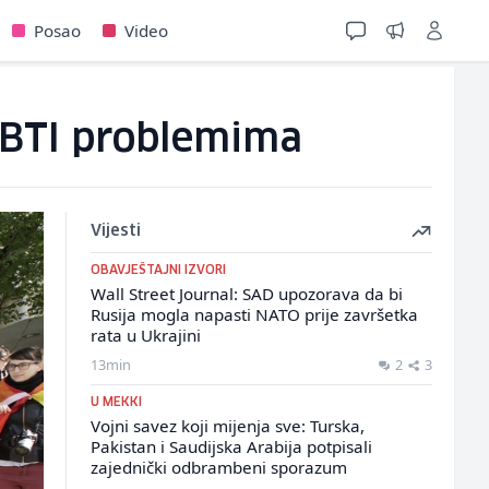
Posao
Video
 LGBTI problemima
Vijesti
OBAVJEŠTAJNI IZVORI
Wall Street Journal: SAD upozorava da bi
Rusija mogla napasti NATO prije završetka
rata u Ukrajini
13min
2
3
U MEKKI
Vojni savez koji mijenja sve: Turska,
Pakistan i Saudijska Arabija potpisali
zajednički odbrambeni sporazum