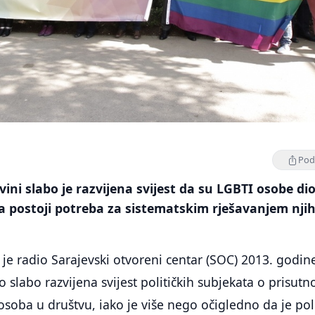
Podi
vini slabo je razvijena svijest da su LGBTI osobe di
 da postoji potreba za sistematskim rješavanjem nji
 je radio Sarajevski otvoreni centar (SOC) 2013. godin
o slabo razvijena svijest političkih subjekata o prisutno
oba u društvu, iako je više nego očigledno da je pol