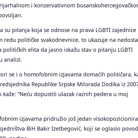
trijarhalnom i konzervativnom bosanskohercegovačk
povoljan.
a su pitanja koja se odnose na prava LGBTI zajednice
m redu političke svakodnevnice, to ukazuje na nedosta
ta političkih elita da jasno iskažu stav o pitanju LGBTI
 analizi.
ori se i o homofobnim izjavama domaćih političara, k
predsjednika Republike Srpske Milorada Dodika iz 200
 kaže: “Neću dopustiti ulazak raznih pedera u moj
obnim izjavama pridružio još jedan visokopozicionira
edsjedništva BiH Bakir Izetbegović, koji se oglasio pov