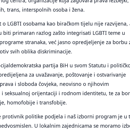
og centra, organizacije koja zagovara prava lezbejki,
h, trans, interspolnih osoba i žena.
t o LGBTI osobama kao biračkom tijelu nije razvijena, 
u biti primaran razlog zašto integrisati LGBTI teme u
e programe stranaka, već jasno opredjeljenje za borbu 
tiv svih oblika diskriminacije.
ocijaldemokratska partija BiH u svom Statutu i politič
edijeljena za uvažavanje, poštovanje i ostvarivanje
 prava i sloboda čovjeka, neovisno o njihovim
o i seksualnoj orijentaciji i rodnom identitetu, te za bo
je, homofobije i transfobije.
 protivnik politike podjela i naš izborni program je u
i nedvosmislen. U lokalnim zajednicama se moramo izbo