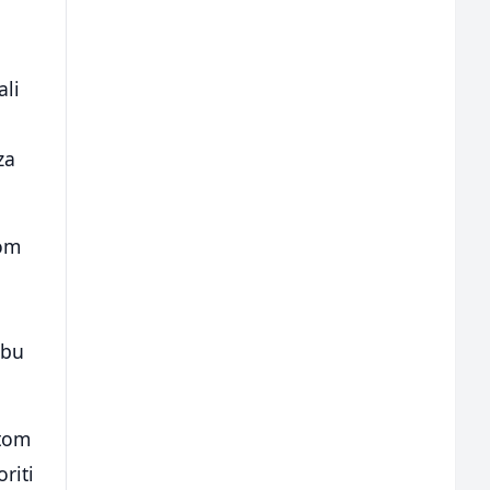
ali
za
kom
rbu
 tom
riti