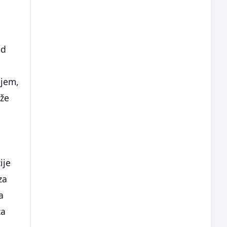
ed
njem,
aže
ije
za
a
ca