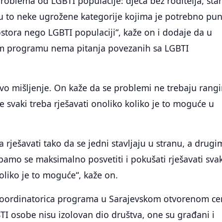
oblema od LGBTI populacije: djeca bez roditelja, star
su to neke ugrožene kategorije kojima je potrebno pu
stora nego LGBTI populaciji“, kaže on i dodaje da u
m programu nema pitanja povezanih sa LGBTI
ovo mišljenje. On kaže da se problemi ne trebaju rangir
se svaki treba rješavati onoliko koliko je to moguće u
 rješavati tako da se jedni stavljaju u stranu, a drugi
rebamo se maksimalno posvetiti i pokušati rješavati sva
liko je to moguće“, kaže on.
koordinatorica programa u Sarajevskom otvorenom ce
TI osobe nisu izolovan dio društva, one su građani i