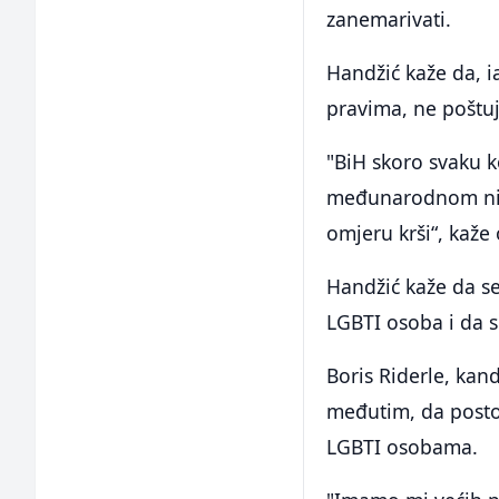
zanemarivati.
Handžić kaže da, 
pravima, ne poštuj
"BiH skoro svaku ko
međunarodnom nivo
omjeru krši“, kaže 
Handžić kaže da se
LGBTI osoba i da s
Boris Riderle, kan
međutim, da posto
LGBTI osobama.