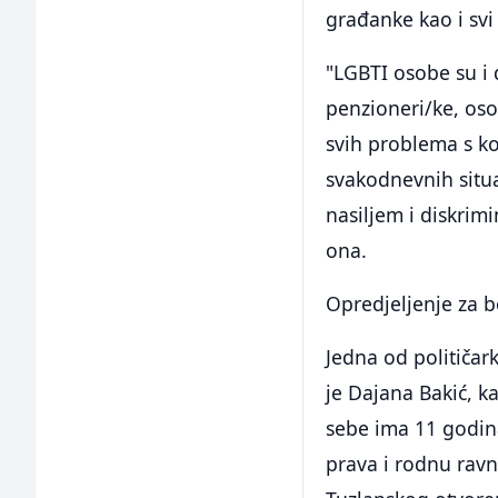
građanke kao i svi 
"LGBTI osobe su i d
penzioneri/ke, oso
svih problema s ko
svakodnevnih situa
nasiljem i diskrim
ona.
Opredjeljenje za 
Jedna od političar
je Dajana Bakić, k
sebe ima 11 godin
prava i rodnu ravn