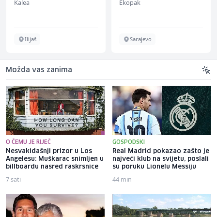
Kalea
Ekopak
Ilijaš
Sarajevo
Možda vas zanima
O ČEMU JE RIJEČ
GOSPODSKI
Nesvakidašnji prizor u Los
Real Madrid pokazao zašto je
Angelesu: Muškarac snimljen u
najveći klub na svijetu, poslali
billboardu nasred raskrsnice
su poruku Lionelu Messiju
7 sati
44 min