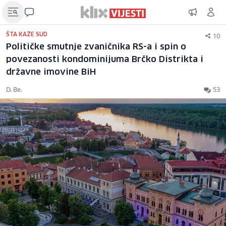
10
ŠTA KAŽE SUD
Političke smutnje zvaničnika RS-a i spin o
povezanosti kondominijuma Brčko Distrikta i
državne imovine BiH
D. Be.
53