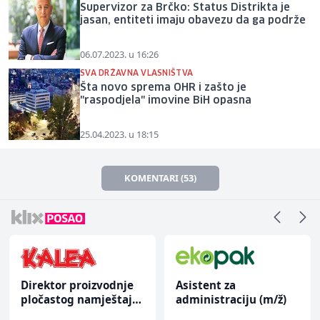
Supervizor za Brčko: Status Distrikta je
jasan, entiteti imaju obavezu da ga podrže
06.07.2023. u 16:26
SVA DRŽAVNA VLASNIŠTVA
Šta novo sprema OHR i zašto je
"raspodjela" imovine BiH opasna
25.04.2023. u 18:15
KOMENTARI (53)
Direktor proizvodnje
Asistent za
pločastog namještaja
administraciju (m/ž)
(m/ž)