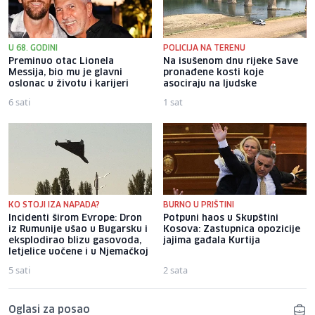
U 68. GODINI
POLICIJA NA TERENU
Preminuo otac Lionela
Na isušenom dnu rijeke Save
Messija, bio mu je glavni
pronađene kosti koje
oslonac u životu i karijeri
asociraju na ljudske
6 sati
1 sat
KO STOJI IZA NAPADA?
BURNO U PRIŠTINI
Incidenti širom Evrope: Dron
Potpuni haos u Skupštini
iz Rumunije ušao u Bugarsku i
Kosova: Zastupnica opozicije
eksplodirao blizu gasovoda,
jajima gađala Kurtija
letjelice uočene i u Njemačkoj
5 sati
2 sata
Oglasi za posao