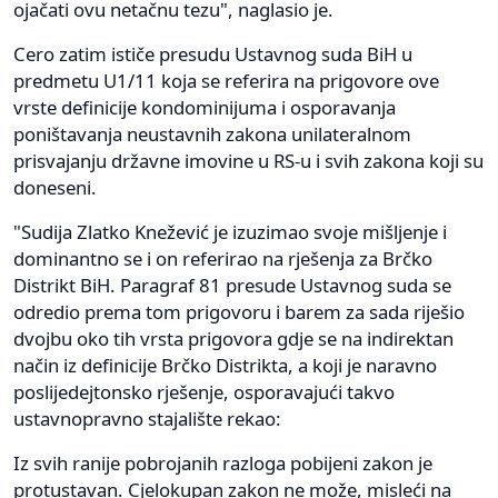
ojačati ovu netačnu tezu", naglasio je.
Cero zatim ističe presudu Ustavnog suda BiH u
predmetu U1/11 koja se referira na prigovore ove
vrste definicije kondominijuma i osporavanja
poništavanja neustavnih zakona unilateralnom
prisvajanju državne imovine u RS-u i svih zakona koji su
doneseni.
"Sudija Zlatko Knežević je izuzimao svoje mišljenje i
dominantno se i on referirao na rješenja za Brčko
Distrikt BiH. Paragraf 81 presude Ustavnog suda se
odredio prema tom prigovoru i barem za sada riješio
dvojbu oko tih vrsta prigovora gdje se na indirektan
način iz definicije Brčko Distrikta, a koji je naravno
poslijedejtonsko rješenje, osporavajući takvo
ustavnopravno stajalište rekao:
Iz svih ranije pobrojanih razloga pobijeni zakon je
protustavan. Cjelokupan zakon ne može, misleći na