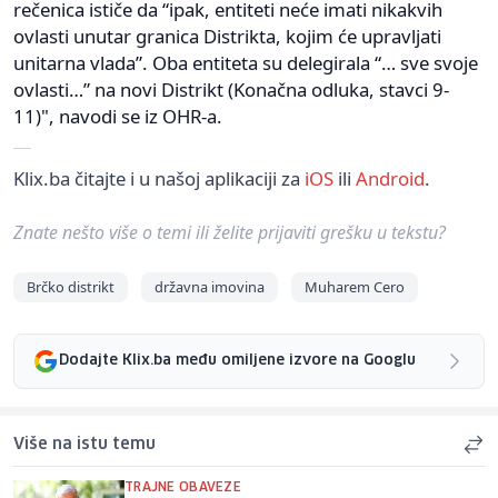
rečenica ističe da “ipak, entiteti neće imati nikakvih
ovlasti unutar granica Distrikta, kojim će upravljati
unitarna vlada”. Oba entiteta su delegirala “… sve svoje
ovlasti…” na novi Distrikt (Konačna odluka, stavci 9-
11)", navodi se iz OHR-a.
Klix.ba čitajte i u našoj aplikaciji za
iOS
ili
Android
.
Znate nešto više o temi ili želite prijaviti grešku u tekstu?
Brčko distrikt
državna imovina
Muharem Cero
Dodajte Klix.ba među omiljene izvore na Googlu
Više na istu temu
TRAJNE OBAVEZE