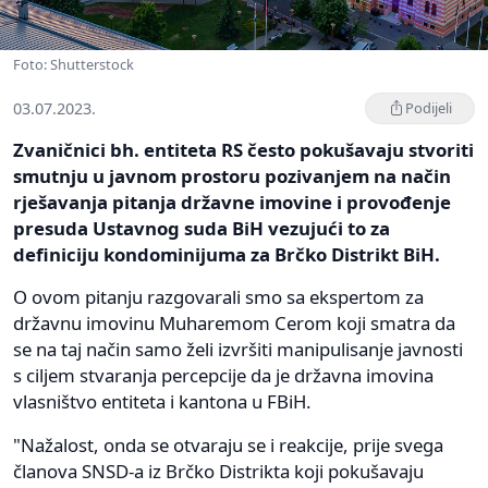
Foto: Shutterstock
03.07.2023.
Podijeli
Zvaničnici bh. entiteta RS često pokušavaju stvoriti
smutnju u javnom prostoru pozivanjem na način
rješavanja pitanja državne imovine i provođenje
presuda Ustavnog suda BiH vezujući to za
definiciju kondominijuma za Brčko Distrikt BiH.
O ovom pitanju razgovarali smo sa ekspertom za
državnu imovinu Muharemom Cerom koji smatra da
se na taj način samo želi izvršiti manipulisanje javnosti
s ciljem stvaranja percepcije da je državna imovina
vlasništvo entiteta i kantona u FBiH.
"Nažalost, onda se otvaraju se i reakcije, prije svega
članova SNSD-a iz Brčko Distrikta koji pokušavaju