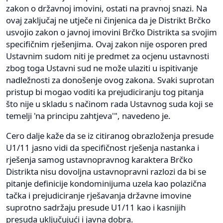
zakon o državnoj imovini, ostati na pravnoj snazi. Na
ovaj zaključaj ne utječe ni činjenica da je Distrikt Brčko
usvojio zakon o javnoj imovini Brčko Distrikta sa svojim
specifičnim rješenjima. Ovaj zakon nije osporen pred
Ustavnim sudom niti je predmet za ocjenu ustavnosti
zbog toga Ustavni sud ne može ulaziti u ispitivanje
nadležnosti za donošenje ovog zakona. Svaki suprotan
pristup bi mogao voditi ka prejudiciranju tog pitanja
što nije u skladu s načinom rada Ustavnog suda koji se
temelji 'na principu zahtjeva'", navedeno je.
Cero dalje kaže da se iz citiranog obrazloženja presude
U1/11 jasno vidi da specifičnost rješenja nastanka i
rješenja samog ustavnopravnog karaktera Brčko
Distrikta nisu dovoljna ustavnopravni razlozi da bi se
pitanje definicije kondominijuma uzela kao polazična
tačka i prejudiciranje rješavanja državne imovine
suprotno sadržaju presude U1/11 kao i kasnijih
presuda uključujući i javna dobra.