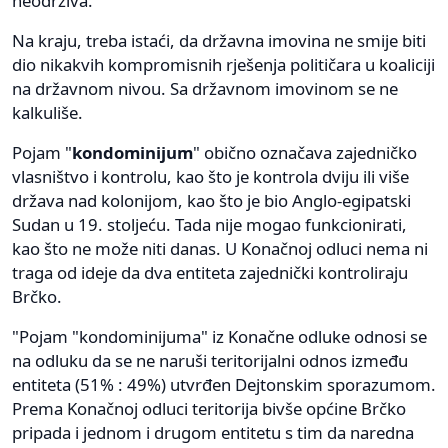
neodrživa.
Na kraju, treba istaći, da državna imovina ne smije biti
dio nikakvih kompromisnih rješenja političara u koaliciji
na državnom nivou. Sa državnom imovinom se ne
kalkuliše.
Pojam "
kondominijum
" obično označava zajedničko
vlasništvo i kontrolu, kao što je kontrola dviju ili više
država nad kolonijom, kao što je bio Anglo-egipatski
Sudan u 19. stoljeću. Tada nije mogao funkcionirati,
kao što ne može niti danas. U Konačnoj odluci nema ni
traga od ideje da dva entiteta zajednički kontroliraju
Brčko.
"Pojam "kondominijuma" iz Konačne odluke odnosi se
na odluku da se ne naruši teritorijalni odnos između
entiteta (51% : 49%) utvrđen Dejtonskim sporazumom.
Prema Konačnoj odluci teritorija bivše općine Brčko
pripada i jednom i drugom entitetu s tim da naredna