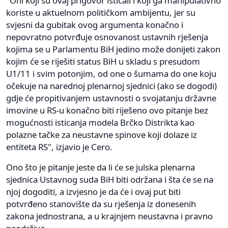
"Oni koji su ovaj prigovor isticali i koji ga manipulativno
koriste u aktuelnom političkom ambijentu, jer su
svjesni da gubitak ovog argumenta konačno i
nepovratno potvrđuje osnovanost ustavnih rješenja
kojima se u Parlamentu BiH jedino može donijeti zakon
kojim će se riješiti status BiH u skladu s presudom
U1/11 i svim potonjim, od one o šumama do one koju
očekuje na narednoj plenarnoj sjednici (ako se dogodi)
gdje će propitivanjem ustavnosti o svojatanju državne
imovine u RS-u konačno biti riješeno ovo pitanje bez
mogućnosti isticanja modela Brčko Distrikta kao
polazne tačke za neustavne spinove koji dolaze iz
entiteta RS", izjavio je Cero.
Ono što je pitanje jeste da li će se julska plenarna
sjednica Ustavnog suda BiH biti održana i šta će se na
njoj dogoditi, a izvjesno je da će i ovaj put biti
potvrđeno stanovište da su rješenja iz donesenih
zakona jednostrana, a u krajnjem neustavna i pravno