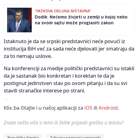
"INZKOVA ODLUKA NIŠTAVNA"
Dodik: Nećemo živjeti u zemlji u kojoj neko
na svom sajtu može proglasiti zakon
Istaknuto je da se srpski predstavnici neće povući iz
institucija BiH već za sada neće djelovati jer smatraju da
za to nemaju uslove.
Na konferenciji za medije politički predstavnici su istakli
da je sastanak bio konkretan i korektan te da je
postignut jedinstven stav po ovom pitanju i da su svi
stavili stranačke interese po strani.
Klix.ba čitajte i u našoj aplikaciji za
iOS
ili
Android
.
Znate nešto više o temi ili želite prijaviti grešku u tekstu?
Republika Srpska
Zabrana negiranja genocida