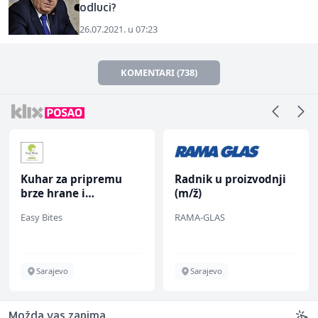
odluci?
26.07.2021. u 07:23
KOMENTARI (738)
Kuhar za pripremu
Radnik u proizvodnji
brze hrane i
(m/ž)
jednostavnih jela (m/
Easy Bites
RAMA-GLAS
ž)
Sarajevo
Sarajevo
Možda vas zanima