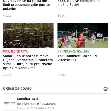
Navikavam se na to da me
3.000 dolara: Snimljena na
ljudi prepoznaju gdje god se
plaži u Budvi
pojavim
4 sata
3 sata
POSLJEDICE RATA
KONFERENCIJSKA LIGA
Snimci kao iz horor filmova:
Tok utakmice: Borac - ML
Hiljade kvadratnih kilometara
Vitebsk 1:0
šuma u Ukrajini su prekrivene
optičkim kablovima
7 sati
4 sata
Oglasi za posao
Konobarica (ž)
Bosnian House Restaurant
Prijava do: 20.08.2026. u 23:59