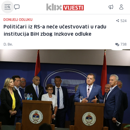
524
DONIJELI ODLUKU
Političari iz RS-a neće učestvovati u radu
institucija BiH zbog Inzkove odluke
D. Be.
738