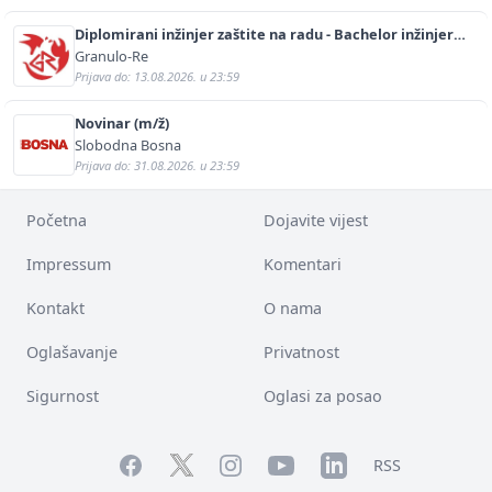
Diplomirani inžinjer zaštite na radu - Bachelor inžinjer
sigurnosti i pomoći (m/ž)
Granulo-Re
Prijava do: 13.08.2026. u 23:59
Novinar (m/ž)
Slobodna Bosna
Prijava do: 31.08.2026. u 23:59
Početna
Dojavite vijest
Impressum
Komentari
Kontakt
O nama
Oglašavanje
Privatnost
Sigurnost
Oglasi za posao
Facebook
YouTube
LinkedIn
Twitter
Instagram
RSS