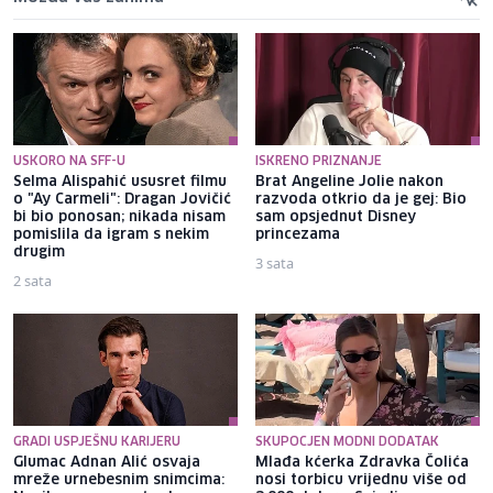
USKORO NA SFF-U
ISKRENO PRIZNANJE
Selma Alispahić ususret filmu
Brat Angeline Jolie nakon
o "Ay Carmeli": Dragan Jovičić
razvoda otkrio da je gej: Bio
bi bio ponosan; nikada nisam
sam opsjednut Disney
pomislila da igram s nekim
princezama
drugim
3 sata
2 sata
GRADI USPJEŠNU KARIJERU
SKUPOCJEN MODNI DODATAK
Glumac Adnan Alić osvaja
Mlađa kćerka Zdravka Čolića
mreže urnebesnim snimcima:
nosi torbicu vrijednu više od