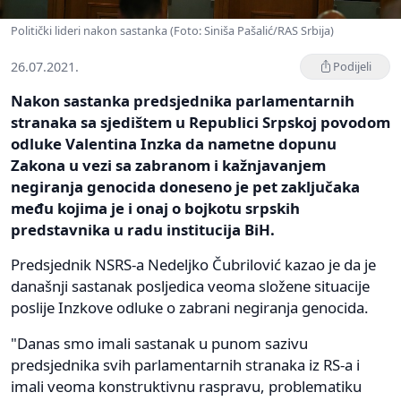
Politički lideri nakon sastanka (Foto: Siniša Pašalić/RAS Srbija)
26.07.2021.
Podijeli
Nakon sastanka predsjednika parlamentarnih
stranaka sa sjedištem u Republici Srpskoj povodom
odluke Valentina Inzka da nametne dopunu
Zakona u vezi sa zabranom i kažnjavanjem
negiranja genocida doneseno je pet zaključaka
među kojima je i onaj o bojkotu srpskih
predstavnika u radu institucija BiH.
Predsjednik NSRS-a Nedeljko Čubrilović kazao je da je
današnji sastanak posljedica veoma složene situacije
poslije Inzkove odluke o zabrani negiranja genocida.
"Danas smo imali sastanak u punom sazivu
predsjednika svih parlamentarnih stranaka iz RS-a i
imali veoma konstruktivnu raspravu, problematiku