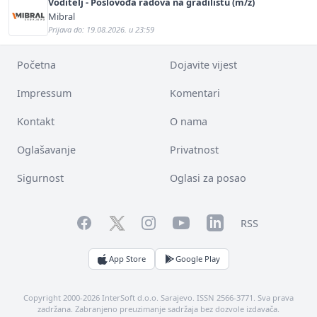
Voditelj - Poslovođa radova na gradilištu (m/ž)
Mibral
Prijava do: 19.08.2026. u 23:59
Početna
Dojavite vijest
Impressum
Komentari
Kontakt
O nama
Oglašavanje
Privatnost
Sigurnost
Oglasi za posao
Facebook
YouTube
LinkedIn
Twitter
Instagram
RSS
App Store
Google Play
Copyright 2000-2026 InterSoft d.o.o. Sarajevo. ISSN 2566-3771. Sva prava
zadržana. Zabranjeno preuzimanje sadržaja bez dozvole izdavača.