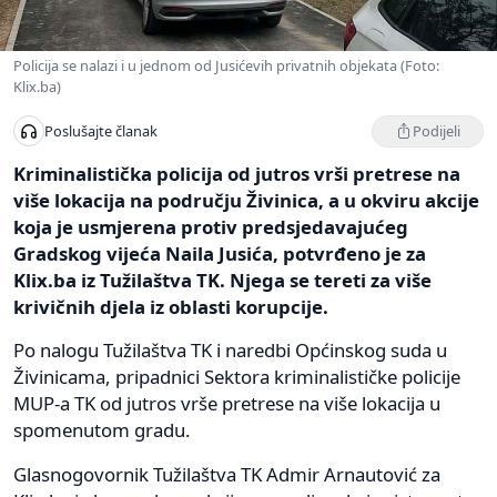
Policija se nalazi i u jednom od Jusićevih privatnih objekata (Foto:
Klix.ba)
Podijeli
Poslušajte članak
Kriminalistička policija od jutros vrši pretrese na
više lokacija na području Živinica, a u okviru akcije
koja je usmjerena protiv predsjedavajućeg
Gradskog vijeća Naila Jusića, potvrđeno je za
Klix.ba iz Tužilaštva TK. Njega se tereti za više
krivičnih djela iz oblasti korupcije.
Po nalogu Tužilaštva TK i naredbi Općinskog suda u
Živinicama, pripadnici Sektora kriminalističke policije
MUP-a TK od jutros vrše pretrese na više lokacija u
spomenutom gradu.
Glasnogovornik Tužilaštva TK Admir Arnautović za