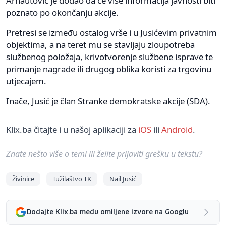
Arnautović je dodao da će više informacija javnosti biti
poznato po okončanju akcije.
Pretresi se između ostalog vrše i u Jusićevim privatnim
objektima, a na teret mu se stavljaju zloupotreba
službenog položaja, krivotvorenje službene isprave te
primanje nagrade ili drugog oblika koristi za trgovinu
utjecajem.
Inače, Jusić je član Stranke demokratske akcije (SDA).
Klix.ba čitajte i u našoj aplikaciji za
iOS
ili
Android
.
Znate nešto više o temi ili želite prijaviti grešku u tekstu?
Živinice
Tužilaštvo TK
Nail Jusić
Dodajte Klix.ba među omiljene izvore na Googlu