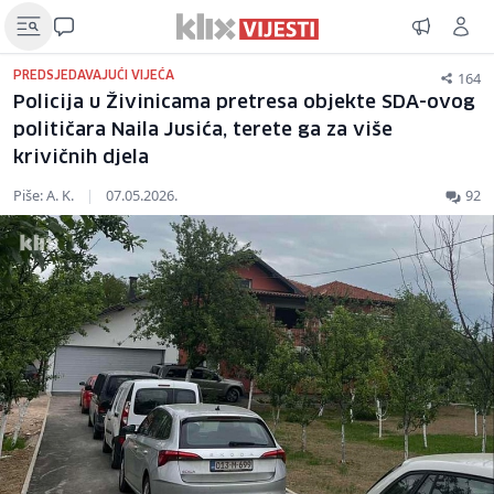
164
PREDSJEDAVAJUĆI VIJEĆA
Policija u Živinicama pretresa objekte SDA-ovog
političara Naila Jusića, terete ga za više
krivičnih djela
Piše: A. K.
|
07.05.2026.
92