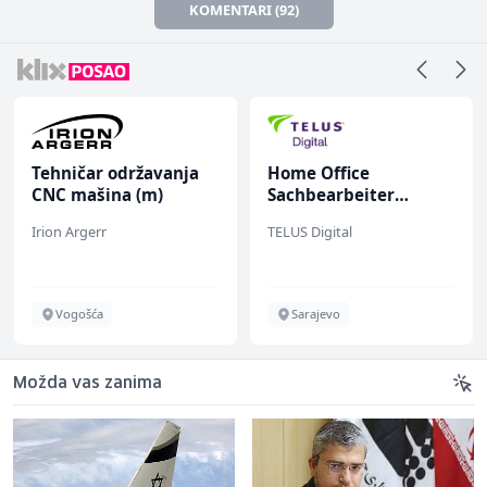
KOMENTARI (92)
Tehničar održavanja
Home Office
CNC mašina (m)
Sachbearbeiter
(m/w/d) für einen
Irion Argerr
TELUS Digital
bekannten deutschen
Energieversorger
Vogošća
Sarajevo
Možda vas zanima