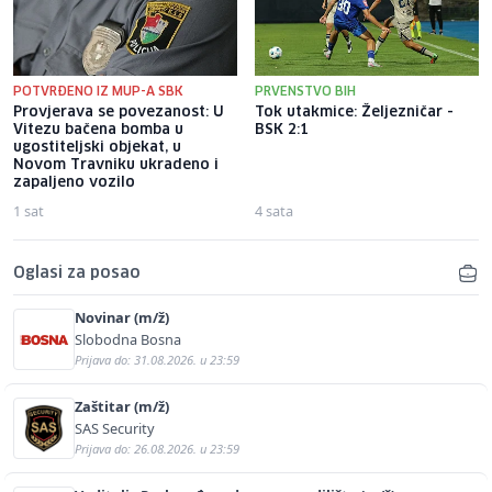
POTVRĐENO IZ MUP-A SBK
PRVENSTVO BIH
Provjerava se povezanost: U
Tok utakmice: Željezničar -
Vitezu bačena bomba u
BSK 2:1
ugostiteljski objekat, u
Novom Travniku ukradeno i
zapaljeno vozilo
1 sat
4 sata
Oglasi za posao
Novinar (m/ž)
Slobodna Bosna
Prijava do: 31.08.2026. u 23:59
Zaštitar (m/ž)
SAS Security
Prijava do: 26.08.2026. u 23:59