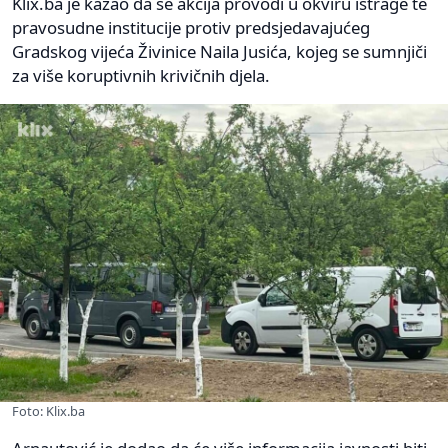
Klix.ba je kazao da se akcija provodi u okviru istrage te
pravosudne institucije protiv predsjedavajućeg
Gradskog vijeća Živinice Naila Jusića, kojeg se sumnjiči
za više koruptivnih krivičnih djela.
Foto: Klix.ba