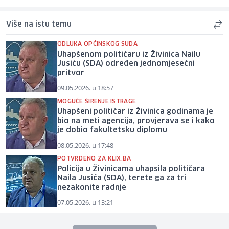
Više na istu temu
ODLUKA OPĆINSKOG SUDA
Uhapšenom političaru iz Živinica Nailu
Jusiću (SDA) određen jednomjesečni
pritvor
09.05.2026. u 18:57
MOGUĆE ŠIRENJE ISTRAGE
Uhapšeni političar iz Živinica godinama je
bio na meti agencija, provjerava se i kako
je dobio fakultetsku diplomu
08.05.2026. u 17:48
POTVRĐENO ZA KLIX.BA
Policija u Živinicama uhapsila političara
Naila Jusića (SDA), terete ga za tri
nezakonite radnje
07.05.2026. u 13:21