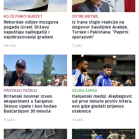
KO ĆE PUNITI BUDŽET
OŠTRE KRITIKE
Rekordan odljev mozgova
Iz Irana stigle reakcije na
pogađa Izrael: Državu
dogovor Saudijske Arabije,
napuštaju najbogatiji i
Turske i Pakistana: "Papirni
najobrazovaniji građani
sporazum"
54 min
5 sati
PRIVUKAO PAŽNJU
VELIKA ŠANSA
Britanski novinar izveo
Italijanski mediji: Alajbegović
eksperiment u Sarajevu:
od prve minute protiv Intera,
Skinuo cipele i bos hodao
evo gdje gledati prijenos
Baščaršijom 30 minuta
utakmice
3 sata
3 sata