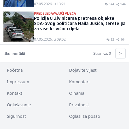
07.05.2026. u 13:21
144
944
PREDSJEDAVAJUĆI VIJEĆA
Policija u Živinicama pretresa objekte
SDA-ovog političara Naila Jusića, terete ga
za više krivičnih djela
07.05.2026. u 09:02
92
164
>
Stranica: 0
Ukupno:
368
Početna
Dojavite vijest
Impressum
Komentari
Kontakt
O nama
Oglašavanje
Privatnost
Sigurnost
Oglasi za posao