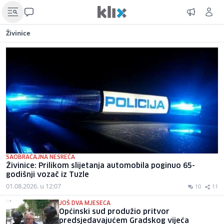
Živinice
SAOBRAĆAJNA NESREĆA
Živinice: Prilikom slijetanja automobila poginuo 65-
godišnji vozač iz Tuzle
01.08.2026. u 12:07
10
11
JOŠ DVA MJESECA
Općinski sud produžio pritvor
predsjedavajućem Gradskog vijeća