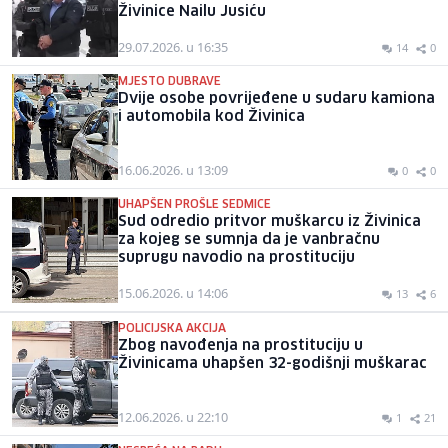
Živinice Nailu Jusiću
29.07.2026. u 16:35
14
0
MJESTO DUBRAVE
Dvije osobe povrijeđene u sudaru kamiona
i automobila kod Živinica
16.06.2026. u 13:09
0
0
UHAPŠEN PROŠLE SEDMICE
Sud odredio pritvor muškarcu iz Živinica
za kojeg se sumnja da je vanbračnu
suprugu navodio na prostituciju
15.06.2026. u 14:06
13
6
POLICIJSKA AKCIJA
Zbog navođenja na prostituciju u
Živinicama uhapšen 32-godišnji muškarac
12.06.2026. u 22:10
1
21