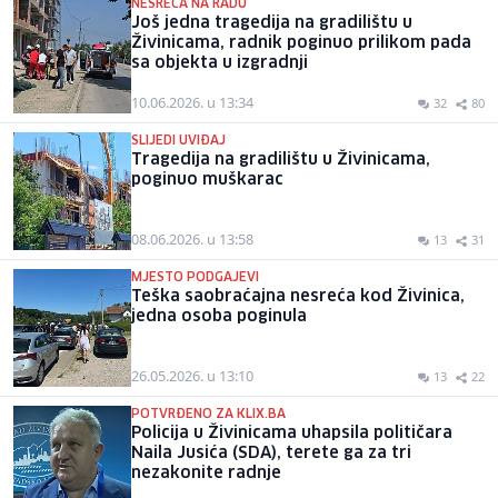
NESREĆA NA RADU
Još jedna tragedija na gradilištu u
Živinicama, radnik poginuo prilikom pada
sa objekta u izgradnji
10.06.2026. u 13:34
32
80
SLIJEDI UVIĐAJ
Tragedija na gradilištu u Živinicama,
poginuo muškarac
08.06.2026. u 13:58
13
31
MJESTO PODGAJEVI
Teška saobraćajna nesreća kod Živinica,
jedna osoba poginula
26.05.2026. u 13:10
13
22
POTVRĐENO ZA KLIX.BA
Policija u Živinicama uhapsila političara
Naila Jusića (SDA), terete ga za tri
nezakonite radnje