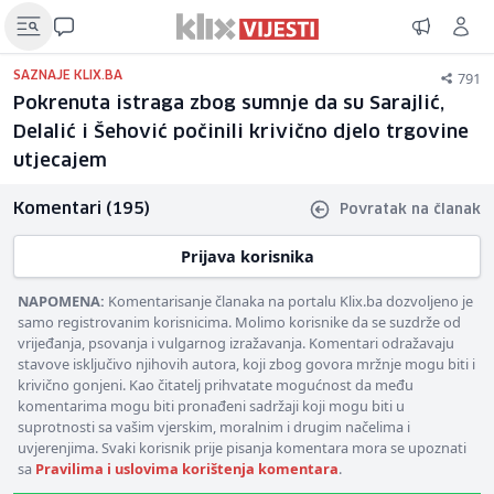
791
SAZNAJE KLIX.BA
Pokrenuta istraga zbog sumnje da su Sarajlić,
Delalić i Šehović počinili krivično djelo trgovine
utjecajem
Komentari (195)
Povratak na članak
Prijava korisnika
NAPOMENA:
Komentarisanje članaka na portalu Klix.ba dozvoljeno je
samo registrovanim korisnicima. Molimo korisnike da se suzdrže od
vrijeđanja, psovanja i vulgarnog izražavanja. Komentari odražavaju
stavove isključivo njihovih autora, koji zbog govora mržnje mogu biti i
krivično gonjeni. Kao čitatelj prihvatate mogućnost da među
komentarima mogu biti pronađeni sadržaji koji mogu biti u
suprotnosti sa vašim vjerskim, moralnim i drugim načelima i
uvjerenjima. Svaki korisnik prije pisanja komentara mora se upoznati
sa
Pravilima i uslovima korištenja komentara
.