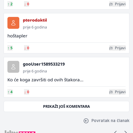
↑
2
↓
0
Prijavi
pterodaktil
prije 6 godina
hoštapler
↑
5
↓
0
Prijavi
gooUser1589533219
prije 6 godina
Ko će koga završiti od ovih štakora...
↑
4
↓
0
Prijavi
PRIKAŽI JOŠ KOMENTARA
Povratak na članak