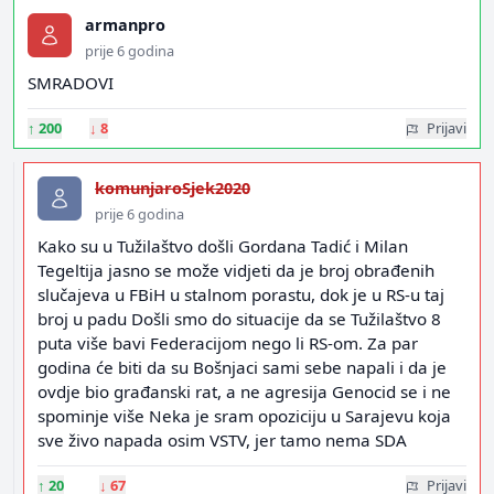
armanpro
prije 6 godina
SMRADOVI
↑
200
↓
8
Prijavi
komunjaroSjek2020
prije 6 godina
Kako su u Tužilaštvo došli Gordana Tadić i Milan
Tegeltija jasno se može vidjeti da je broj obrađenih
slučajeva u FBiH u stalnom porastu, dok je u RS-u taj
broj u padu Došli smo do situacije da se Tužilaštvo 8
puta više bavi Federacijom nego li RS-om. Za par
godina će biti da su Bošnjaci sami sebe napali i da je
ovdje bio građanski rat, a ne agresija Genocid se i ne
spominje više Neka je sram opoziciju u Sarajevu koja
sve živo napada osim VSTV, jer tamo nema SDA
↑
20
↓
67
Prijavi