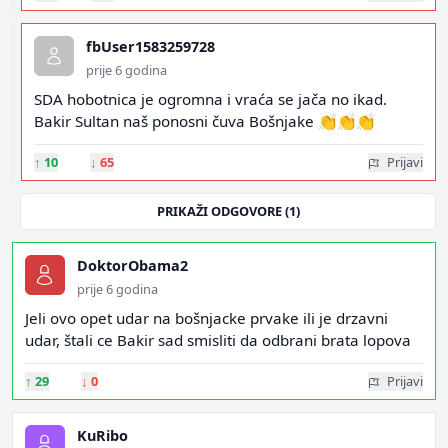
fbUser1583259728
prije 6 godina
SDA hobotnica je ogromna i vraća se jača no ikad.
Bakir Sultan naš ponosni čuva Bošnjake 👏👏👏
↑
10
↓
65
Prijavi
PRIKAŽI ODGOVORE (1)
DoktorObama2
prije 6 godina
Jeli ovo opet udar na bošnjacke prvake ili je drzavni
udar, štali ce Bakir sad smisliti da odbrani brata lopova
↑
29
↓
0
Prijavi
KuRibo