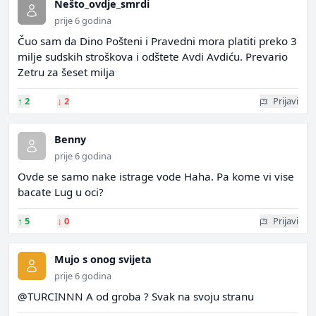
Nešto_ovdje_smrdi
prije 6 godina
Čuo sam da Dino Pošteni i Pravedni mora platiti preko 3
milje sudskih stroškova i odštete Avdi Avdiću. Prevario
Zetru za šeset milja
↑
2
↓
2
Prijavi
Benny
prije 6 godina
Ovde se samo nake istrage vode Haha. Pa kome vi vise
bacate Lug u oci?
↑
5
↓
0
Prijavi
Mujo s onog svijeta
prije 6 godina
@TURCINNN A od groba ? Svak na svoju stranu