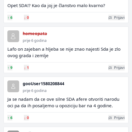
Opet SDA!? Kao da joj je članstvo malo kvarno?
↑
6
↓
0
Prijavi
homeopata
prije 6 godina
Lafo on zajeban a hljeba se nije znao najesti Sda je zlo
ovog grada i zemlje
↑
9
↓
1
Prijavi
gooUser1580208844
prije 6 godina
Ja se nadam da ce ove silne SDA afere otvoriti narodu
oci pa da ih posaljemo u opoziciju bar na 4 godine.
↑
6
↓
0
Prijavi