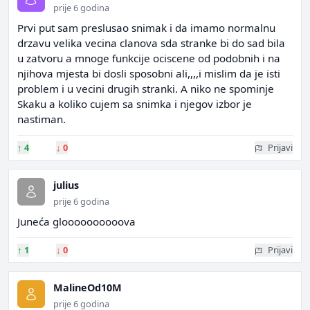
prije 6 godina
Prvi put sam preslusao snimak i da imamo normalnu
drzavu velika vecina clanova sda stranke bi do sad bila
u zatvoru a mnoge funkcije ociscene od podobnih i na
njihova mjesta bi dosli sposobni ali,,,,i mislim da je isti
problem i u vecini drugih stranki. A niko ne spominje
Skaku a koliko cujem sa snimka i njegov izbor je
nastiman.
↑
4
↓
0
Prijavi
julius
prije 6 godina
Juneća gloooooooooova
↑
1
↓
0
Prijavi
MalineOd10M
prije 6 godina