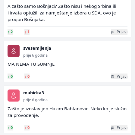
A zašto samo Bošnjaci? Zašto nisu i nekog Srbina ili
Hrvata optužili za namještanje izbora u SDA, ovo je
progon Bošnjaka.
↑
2
↓
1
Prijavi
svesemijenja
prije 6 godina
MA NEMA TU SUMNJE
↑
0
↓
0
Prijavi
muhicka3
prije 6 godina
Zašto je izostavljen Hazim Bahtanovic. Neko ko je služio
za provođenje.
↑
0
↓
0
Prijavi