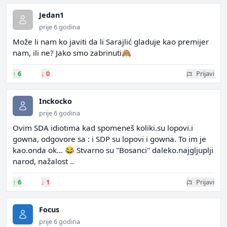
Jedan1
prije 6 godina
Može li nam ko javiti da li Sarajlić gladuje kao premijer
nam, ili ne? Jako smo zabrinuti🙈
↑
6
↓
0
Prijavi
Inckocko
prije 6 godina
Ovim SDA idiotima kad spomeneš koliki.su lopovi.i
gowna, odgovore sa : i SDP su lopovi i gowna. To im je
kao.onda ok... 😂 Stvarno su "Bosanci" daleko.najgljuplji
narod, nažalost ..
↑
6
↓
1
Prijavi
Focus
prije 6 godina