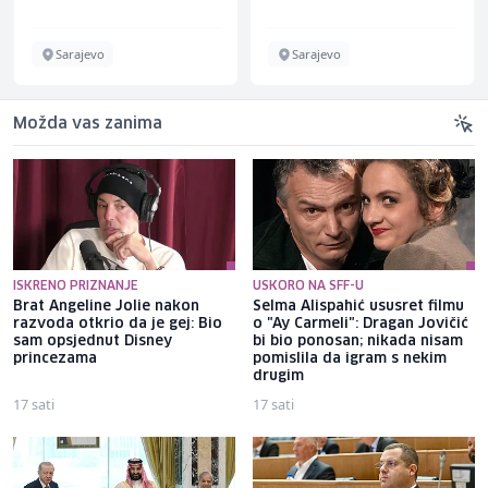
Sarajevo
Sarajevo
Možda vas zanima
ISKRENO PRIZNANJE
USKORO NA SFF-U
Brat Angeline Jolie nakon
Selma Alispahić ususret filmu
razvoda otkrio da je gej: Bio
o "Ay Carmeli": Dragan Jovičić
sam opsjednut Disney
bi bio ponosan; nikada nisam
princezama
pomislila da igram s nekim
drugim
17 sati
17 sati