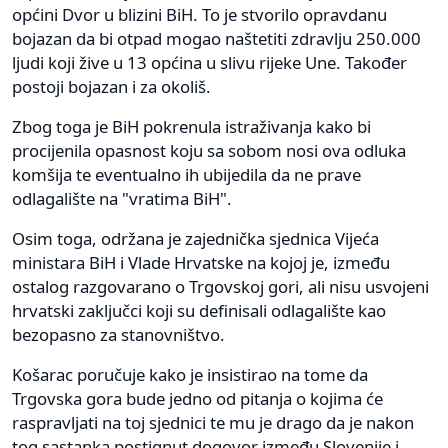
općini Dvor u blizini BiH. To je stvorilo opravdanu
bojazan da bi otpad mogao naštetiti zdravlju 250.000
ljudi koji žive u 13 općina u slivu rijeke Une. Također
postoji bojazan i za okoliš.
Zbog toga je BiH pokrenula istraživanja kako bi
procijenila opasnost koju sa sobom nosi ova odluka
komšija te eventualno ih ubijedila da ne prave
odlagalište na "vratima BiH".
Osim toga, održana je zajednička sjednica Vijeća
ministara BiH i Vlade Hrvatske na kojoj je, između
ostalog razgovarano o Trgovskoj gori, ali nisu usvojeni
hrvatski zaključci koji su definisali odlagalište kao
bezopasno za stanovništvo.
Košarac poručuje kako je insistirao na tome da
Trgovska gora bude jedno od pitanja o kojima će
raspravljati na toj sjednici te mu je drago da je nakon
tog sastanka postignut dogovor između Slovenije i