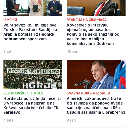
U MEKKI
REAKCIJA NA GRANNASA
Vojni savez koji mijenja sve:
Kovačević o intervjuu
Turska, Pakistan i Saudijska
njemačkog ambasadora:
Arabija potpisali zajednički
Pojavio se neko snažniji od
odbrambeni sporazum
vas ko ima ozbiljnu
komunikaciju s Dodikom
1 sat
46 min
BEZ PODRŠKE U 1. KOLU
SNAŽNA PORUKA IZ SAD-A
Horde zla poručile da neće ići
Američki zakonodavci traže
u Vrapčiće, za neigranje na
od Trumpa da ponovo uvede
Koševu su okrivili čelnike FK
sankcije zvaničnicima u RS-u:
Sarajevo
Osudili saslušanja u Srebrenici
4 sata
8 sati