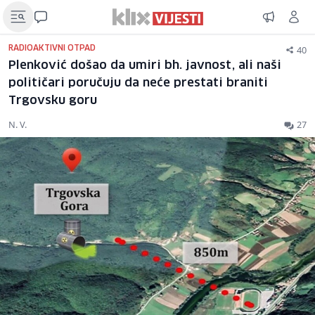
40
RADIOAKTIVNI OTPAD
Plenković došao da umiri bh. javnost, ali naši
političari poručuju da neće prestati braniti
Trgovsku goru
N. V.
27