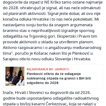
dogovorile da otpad iz NE Krško tamo ostane najmanje
do 2028. ohrabrujući je signal, ali nas neće odmaknuti
od planiranih aktivnosti. Signal jeste dobar, ali ovo nije
konačna odluka Hrvatske i to nas neće pokolebati. Mi
nastavljamo svoju borbu da snagom argumenata
branimo stav o neprihvatljivosti izgradnje spornog
odlagališta na Trgovskoj gori. Ekspertski i Pravni tim
provode aktivnosti u skladu sa utvrđenim planom.
Aktivno razgovaramo i o angažovanju međunarodnog
tima", poručio je Košarac nakon što je Plenković u
Sarajevu otkrio novu odluku Slovenije i Hrvatske.
RELAKSIRANJE BH. JAVNOSTI
Plenković otkrio da će odlaganje
nuklearnog otpada na granici s BiH biti
odgođeno do 2028.
Inače, Hrvati i Slovenci su dogovorili da od 2026.
godine bude uspostavljeno odlagalište radioaktivnog
otpada u bivšoj kasarni Čerkezovac, koja se nalazi u