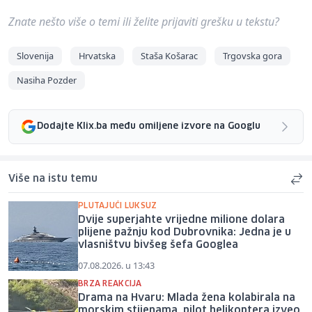
Znate nešto više o temi ili želite prijaviti grešku u tekstu?
Slovenija
Hrvatska
Staša Košarac
Trgovska gora
Nasiha Pozder
Dodajte Klix.ba među omiljene izvore na Googlu
Više na istu temu
PLUTAJUĆI LUKSUZ
Dvije superjahte vrijedne milione dolara
plijene pažnju kod Dubrovnika: Jedna je u
vlasništvu bivšeg šefa Googlea
07.08.2026. u 13:43
BRZA REAKCIJA
Drama na Hvaru: Mlada žena kolabirala na
morskim stijenama, pilot helikoptera izveo