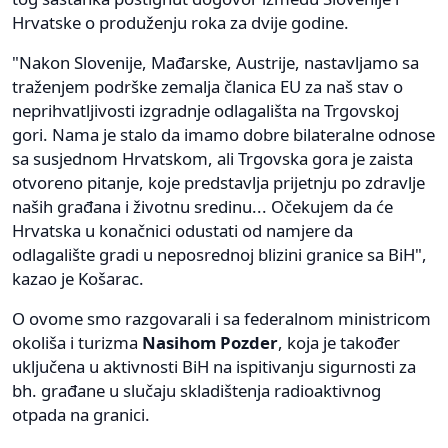
Hrvatske o produženju roka za dvije godine.
"Nakon Slovenije, Mađarske, Austrije, nastavljamo sa
traženjem podrške zemalja članica EU za naš stav o
neprihvatljivosti izgradnje odlagališta na Trgovskoj
gori. Nama je stalo da imamo dobre bilateralne odnose
sa susjednom Hrvatskom, ali Trgovska gora je zaista
otvoreno pitanje, koje predstavlja prijetnju po zdravlje
naših građana i životnu sredinu... Očekujem da će
Hrvatska u konačnici odustati od namjere da
odlagalište gradi u neposrednoj blizini granice sa BiH",
kazao je Košarac.
O ovome smo razgovarali i sa federalnom ministricom
okoliša i turizma
Nasihom Pozder
, koja je također
uključena u aktivnosti BiH na ispitivanju sigurnosti za
bh. građane u slučaju skladištenja radioaktivnog
otpada na granici.