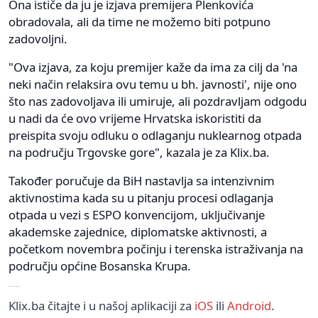
Ona ističe da ju je izjava premijera Plenkovića
obradovala, ali da time ne možemo biti potpuno
zadovoljni.
"Ova izjava, za koju premijer kaže da ima za cilj da 'na
neki način relaksira ovu temu u bh. javnosti', nije ono
što nas zadovoljava ili umiruje, ali pozdravljam odgodu
u nadi da će ovo vrijeme Hrvatska iskoristiti da
preispita svoju odluku o odlaganju nuklearnog otpada
na području Trgovske gore", kazala je za Klix.ba.
Također poručuje da BiH nastavlja sa intenzivnim
aktivnostima kada su u pitanju procesi odlaganja
otpada u vezi s ESPO konvencijom, uključivanje
akademske zajednice, diplomatske aktivnosti, a
početkom novembra počinju i terenska istraživanja na
području općine Bosanska Krupa.
Klix.ba čitajte i u našoj aplikaciji za
iOS
ili
Android
.