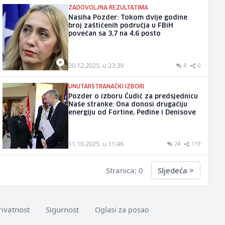
ZADOVOLJNA REZULTATIMA
Nasiha Pozder: Tokom dvije godine
broj zaštićenih područja u FBiH
povećan sa 3,7 na 4,6 posto
20.12.2025. u 23:39
8
0
UNUTARSTRANAČKI IZBORI
Pozder o izboru Ćudić za predsjednicu
Naše stranke: Ona donosi drugačiju
energiju od Fortine, Peđine i Denisove
11.10.2025. u 11:46
24
119
Stranica: 0
Sljedeća
>
rivatnost
Sigurnost
Oglasi za posao