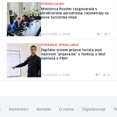
FEDERACIJA BIH
Ministrica Pozder razgovarala s
direktorima aerodroma, razmatraju se
nove turističke linije
03.03.2026. u 23:58
5
0
EFIKASNIJE UPRAVLJANJE
Digitalni sistem prijave turista pod
nazivom "prijava.ba" u funkciji u šest
kantona u FBiH
15.10.2025. u 10:39
1
16
m
Komentari
Kontakt
O nama
Oglašavanje
P