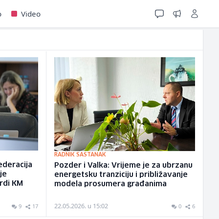
o
Video
RADNIK SASTANAK
ederacija
Pozder i Valka: Vrijeme je za ubrzanu
je
energetsku tranziciju i približavanje
ardi KM
modela prosumera građanima
22.05.2026. u 15:02
9
17
0
6