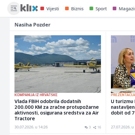
Vijesti
Biznis
Sport
Magazi
Nasiha Pozder
KOMPANIJA IZ HRVATSKE
PREZENTACIJA 
Vlada FBiH odobrila dodatnih
U turizmu 
200.000 KM za zračne protupožarne
nastavljen
aktivnosti, osigurana sredstva za Air
dobit od 7
Tractore
30.07.2026. u 14:26
27.07.2026. u
3
16