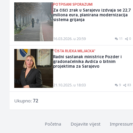
POTPISANI SPORAZUMI
Za čišći zrak u Sarajevu izdvaja se 22,7
miliona eura, planirana modernizacija
sistema grijanja
16.03.2026. u 20:59
11
0
"ČISTA RIJEKA MILJACKA"
Radni sastanak ministrice Pozder i
gradonačelnika Avdića o bitnim
projektima za Sarajevo
21.10.2025. u 18:03
9
83
Ukupno:
72
Dojavite vijest
Impressu
Početna