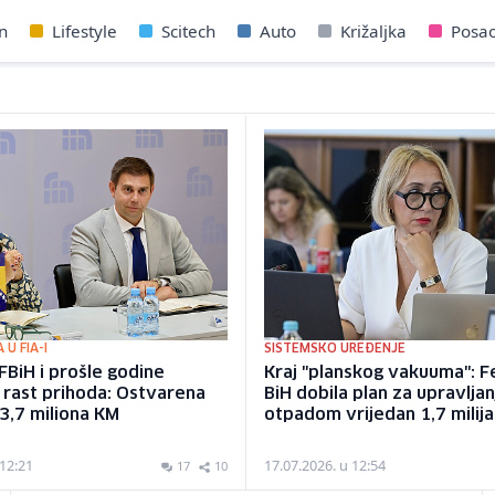
n
Lifestyle
Scitech
Auto
Križaljka
Posa
U FIA-I
SISTEMSKO UREĐENJE
FBiH i prošle godine
Kraj "planskog vakuuma": F
 rast prihoda: Ostvarena
BiH dobila plan za upravljan
3,7 miliona KM
otpadom vrijedan 1,7 milij
 12:21
17.07.2026. u 12:54
17
10