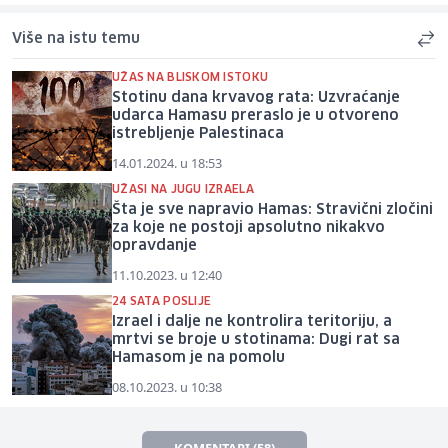
Više na istu temu
UŽAS NA BLISKOM ISTOKU
Stotinu dana krvavog rata: Uzvraćanje
udarca Hamasu preraslo je u otvoreno
istrebljenje Palestinaca
14.01.2024. u 18:53
UŽASI NA JUGU IZRAELA
Šta je sve napravio Hamas: Stravični zločini
za koje ne postoji apsolutno nikakvo
opravdanje
11.10.2023. u 12:40
24 SATA POSLIJE
Izrael i dalje ne kontrolira teritoriju, a
mrtvi se broje u stotinama: Dugi rat sa
Hamasom je na pomolu
08.10.2023. u 10:38
KOMENTARI (58)