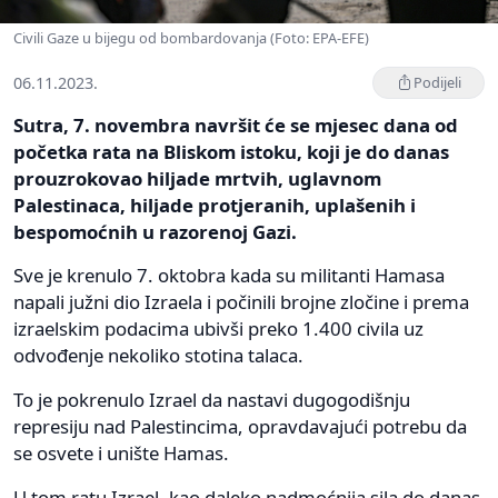
Civili Gaze u bijegu od bombardovanja (Foto: EPA-EFE)
06.11.2023.
Podijeli
Sutra, 7. novembra navršit će se mjesec dana od
početka rata na Bliskom istoku, koji je do danas
prouzrokovao hiljade mrtvih, uglavnom
Palestinaca, hiljade protjeranih, uplašenih i
bespomoćnih u razorenoj Gazi.
Sve je krenulo 7. oktobra kada su militanti Hamasa
napali južni dio Izraela i počinili brojne zločine i prema
izraelskim podacima ubivši preko 1.400 civila uz
odvođenje nekoliko stotina talaca.
To je pokrenulo Izrael da nastavi dugogodišnju
represiju nad Palestincima, opravdavajući potrebu da
se osvete i unište Hamas.
U tom ratu Izrael, kao daleko nadmoćnija sila do danas