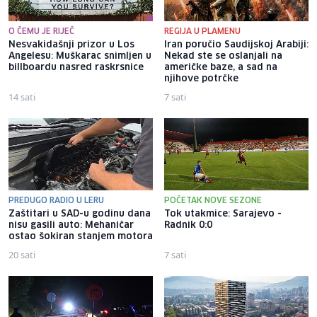
O ČEMU JE RIJEČ
REGIJA U PLAMENU
Nesvakidašnji prizor u Los
Iran poručio Saudijskoj Arabiji:
Angelesu: Muškarac snimljen u
Nekad ste se oslanjali na
billboardu nasred raskrsnice
američke baze, a sad na
njihove potrčke
14 sati
7 sati
PREDUGO RADIO U LERU
POČETAK NOVE SEZONE
Zaštitari u SAD-u godinu dana
Tok utakmice: Sarajevo -
nisu gasili auto: Mehaničar
Radnik 0:0
ostao šokiran stanjem motora
20 sati
7 sati