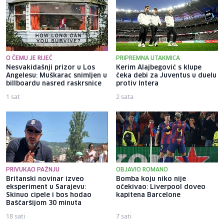
O ČEMU JE RIJEČ
PRIPREMNA UTAKMICA
Nesvakidašnji prizor u Los
Kerim Alajbegović s klupe
Angelesu: Muškarac snimljen u
čeka debi za Juventus u duelu
billboardu nasred raskrsnice
protiv Intera
1 sat
2 sata
PRIVUKAO PAŽNJU
OBJAVIO ROMANO
Britanski novinar izveo
Bomba koju niko nije
eksperiment u Sarajevu:
očekivao: Liverpool doveo
Skinuo cipele i bos hodao
kapitena Barcelone
Baščaršijom 30 minuta
18 sati
7 sati