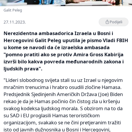
Galit Peleg
27.11.2023.
Podijeli
Nerezidentna ambasadorica Izraela u Bosni i
Hercegovini Galit Peleg uputila je pismo Vladi FBIH
u kome se navodi da će izraelska ambasada
"pomno pratiti ako se protiv Amira Gross Kabirija
izvrši bilo kakva povreda međunarodnih zakona i
ljudskih prava".
"Lideri slobodnog svijeta stali su uz Izrael u njegovim
mračnim trenucima i hrabro osudili zločine Hamasa.
Predsjednik Sjedinjenih Američkih Država (Joe) Biden
rekao je da je Hamas počinio čin čistog zla u kršenju
svakog kodeksa ljudskog morala. S obzirom na to da
su SAD i EU proglasili Hamas terorističkom
organizacijom, svakako se ne čini pretjeranim tražiti
isto od javnih dužnosnika u Bosni i Hercegovini,