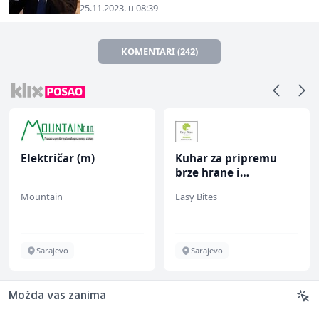
25.11.2023. u 08:39
KOMENTARI (242)
Električar (m)
Kuhar za pripremu
brze hrane i
jednostavnih jela (m/
Mountain
Easy Bites
ž)
Sarajevo
Sarajevo
Možda vas zanima