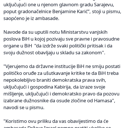
uključujući one u njenom glavnom gradu Sarajevu,
poput gradonačelnice Benjamine Karić”, stoji u pismu,
saopćeno je iz ambasade.
Navode da su uputili notu Ministarstvu vanjskih
poslova BiH u kojoj pozivaju sve pravne i pravosudne
organe u BiH "da izdrže svaki politički pritisak i da
svoju dužnost obavljaju u skladu sa zakonom".
"Vjerujemo da državne institucije BiH ne smiju postati
političko oruđe za ušutkavanje kritike te da BiH treba
nepokolebljivo braniti demokratska prava svih,
uključujući i gospodina Kabirija, da izraze svoje
mišljenje, uključujući i demokratsko pravo da pozovu
izabrane dužnosnike da osude zločine od Hamasa",
navodi se u pismu.
"Koristimo ovu priliku da vas obavijestimo da će
ambasada Države Izrael pomno pratiti ukoliko se