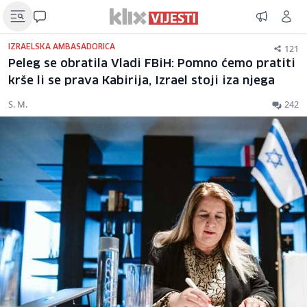
121
IZRAELSKA AMBASADORICA
Peleg se obratila Vladi FBiH: Pomno ćemo pratiti
krše li se prava Kabirija, Izrael stoji iza njega
S. M.
242