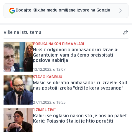
Dodajte Klix.ba među omiljene izvore na Googlu
Više na istu temu
PORUKA NAKON PISMA VLADI
Nikšić odgovorio ambasadorici Izraela:
Garantujem vam da ćemo preispitati
poslove Kabirija
13.12.2023. u 13:07
STAV O KABIRIJU
Mašić se obratio ambasadorici Izraela: Kod
nas postoji izreka "držite kera svezanog"
27.11.2023. u 19:55
"IZRAEL ŽIVI"
Kabiri se oglasio nakon što je poslao paket
Karić: Pojasnio šta joj je htio poručiti