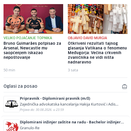
VELIKO POJAČANJE TOPNIKA
OBJAVIO DAVID MURGIA
Bruno Guimarães potpisao za
Otkriveni rezultati tajnog
Arsenal, Newcastle mu
glasanja Vatikana o fenomenu
saopćenjem iskazao
Međugorja: Većina crkvenih
nepoštovanje
zvaničnika ne vidi ništa
nadnaravno
50 min
3 sata
Oglasi za posao
Pripravnik - Diplomirani pravnik (m/ž)
Zajednička advokatska kancelarija Hakija Kurtović i Adis
Kurtović
Prijava do: 30.08.2026. u 23:59
Diplomirani inžinjer zaštite na radu - Bachelor inžinjer
sigurnosti i pomoći (m/ž)
Granulo-Re