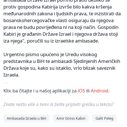
protiv gospodina Kabirija izvrše bilo kakva kršenja
međunarodnih zakona i ljudskih prava, te inzistirati da
bosanskohercegovačke vlasti osiguraju da njegova
prava ne budu povrijeđena ni na koji način. Gospodin
Kabiri je građanin Države Izrael i njegova država stoji
iza njega", poručili su iz izraelske ambasade.
Urgentno pismo upućeno je Uredu visokog
predstavnika u BiH te ambasadi Sjedinjenih Američkih
Država koje su, kako su istaklio, vrlo blizak saveznik
Izraela.
Klix.ba čitajte i u našoj aplikaciji za
iOS
ili
Android
.
Znate nešto više o temi ili želite prijaviti grešku u tekstu?
Ambasada Izraela u BiH
Amir Gross Kabiri
Galit Peleg