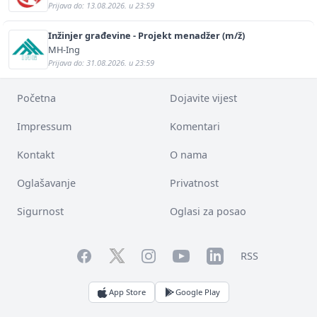
Prijava do: 13.08.2026. u 23:59
Inžinjer građevine - Projekt menadžer (m/ž)
MH-Ing
Prijava do: 31.08.2026. u 23:59
Početna
Dojavite vijest
Impressum
Komentari
Kontakt
O nama
Oglašavanje
Privatnost
Sigurnost
Oglasi za posao
Facebook
YouTube
LinkedIn
Twitter
Instagram
RSS
App Store
Google Play