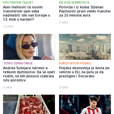
PROTRAĆENI TALENT
IDE KOD DEMIROVIĆA
Alen Halilović će novim
Potvrda i iz kluba: Dženan
transferom sam sebe
Pejčinović pravi veliki transfer
nadmašiti: Ide van Evrope u
za 25 miliona eura
13. klub u karijeri?
3 sata
12 min
TEŠKO ODRASTANJE
EUROSTATOVI PODACI
Andrea Šušnjara iskreno o
Poljska ekonomija je šesta po
teškom djetinjstvu: Da se opet
veličini u EU, na putu je da
rodim, ne bih ponovo izabrala
prestigne i Švicarsku
istu porodicu
2 sata
3 sata