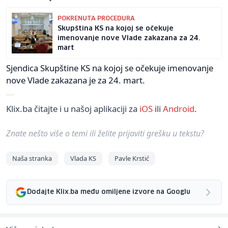
POKRENUTA PROCEDURA
Skupština KS na kojoj se očekuje
imenovanje nove Vlade zakazana za 24.
mart
Sjendica Skupštine KS na kojoj se očekuje imenovanje
nove Vlade zakazana je za 24. mart.
Klix.ba čitajte i u našoj aplikaciji za
iOS
ili
Android
.
Znate nešto više o temi ili želite prijaviti grešku u tekstu?
Naša stranka
Vlada KS
Pavle Krstić
Dodajte Klix.ba među omiljene izvore na Googlu