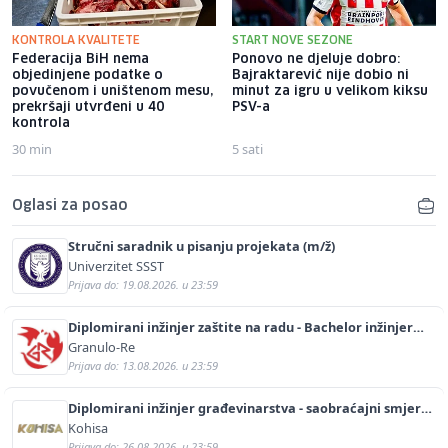
KONTROLA KVALITETE
START NOVE SEZONE
Federacija BiH nema
Ponovo ne djeluje dobro:
objedinjene podatke o
Bajraktarević nije dobio ni
povučenom i uništenom mesu,
minut za igru u velikom kiksu
prekršaji utvrđeni u 40
PSV-a
kontrola
30 min
5 sati
Oglasi za posao
Stručni saradnik u pisanju projekata (m/ž)
Univerzitet SSST
Prijava do: 19.08.2026. u 23:59
Diplomirani inžinjer zaštite na radu - Bachelor inžinjer
sigurnosti i pomoći (m/ž)
Granulo-Re
Prijava do: 13.08.2026. u 23:59
Diplomirani inžinjer građevinarstva - saobraćajni smjer
(m/ž)
Kohisa
Prijava do: 26.08.2026. u 23:59