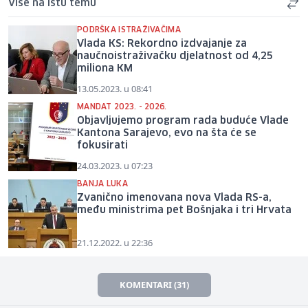
Više na istu temu
PODRŠKA ISTRAŽIVAČIMA
Vlada KS: Rekordno izdvajanje za
naučnoistraživačku djelatnost od 4,25
miliona KM
13.05.2023. u 08:41
MANDAT 2023. - 2026.
Objavljujemo program rada buduće Vlade
Kantona Sarajevo, evo na šta će se
fokusirati
24.03.2023. u 07:23
BANJA LUKA
Zvanično imenovana nova Vlada RS-a,
među ministrima pet Bošnjaka i tri Hrvata
21.12.2022. u 22:36
KOMENTARI (31)