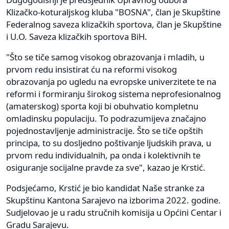
Klizačko-koturaljskog kluba "BOSNA", član je Skupštine
Federalnog saveza klizačkih sportova, član je Skupštine
i U.O. Saveza klizačkih sportova BiH.
"Što se tiče samog visokog obrazovanja i mladih, u
prvom redu insistirat ću na reformi visokog
obrazovanja po ugledu na evropske univerzitete te na
reformi i formiranju širokog sistema neprofesionalnog
(amaterskog) sporta koji bi obuhvatio kompletnu
omladinsku populaciju. To podrazumijeva značajno
pojednostavljenje administracije. Što se tiče opštih
principa, to su dosljedno poštivanje ljudskih prava, u
prvom redu individualnih, pa onda i kolektivnih te
osiguranje socijalne pravde za sve", kazao je Krstić.
Podsjećamo, Krstić je bio kandidat Naše stranke za
Skupštinu Kantona Sarajevo na izborima 2022. godine.
Sudjelovao je u radu stručnih komisija u Općini Centar i
Gradu Sarajevu.