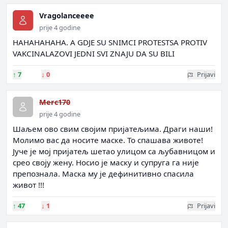
Vragolanceeee
prije 4 godine
HAHAHAHAHA. A GDJE SU SNIMCI PROTESTSA PROTIV
VAKCINALAZOVI JEDNI SVI ZNAJU DA SU BILI
↑
7
↓
0
Prijavi
Merc170
prije 4 godine
Шаљем ово свим својим пријатељима. Драги наши!
Молимо вас да носите маске. То спашава животе!
Јуче је мој пријатељ шетао улицом са љубавницом и
срео своју жену. Носио је маску и супруга га није
препознала. Маска му је дефинитивно спасила
живот !!!
↑
47
↓
1
Prijavi