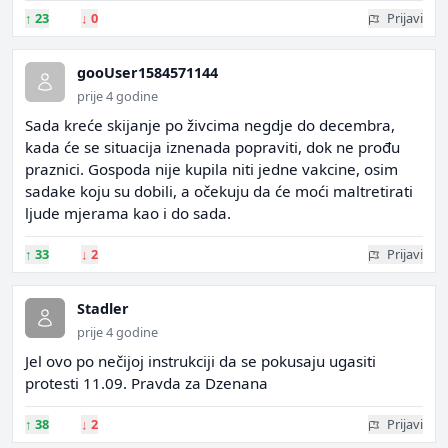
↑
23
↓
0
Prijavi
gooUser1584571144
prije 4 godine
Sada kreće skijanje po živcima negdje do decembra,
kada će se situacija iznenada popraviti, dok ne prođu
praznici. Gospoda nije kupila niti jedne vakcine, osim
sadake koju su dobili, a očekuju da će moći maltretirati
ljude mjerama kao i do sada.
↑
33
↓
2
Prijavi
Stadler
prije 4 godine
Jel ovo po nečijoj instrukciji da se pokusaju ugasiti
protesti 11.09. Pravda za Dzenana
↑
38
↓
2
Prijavi