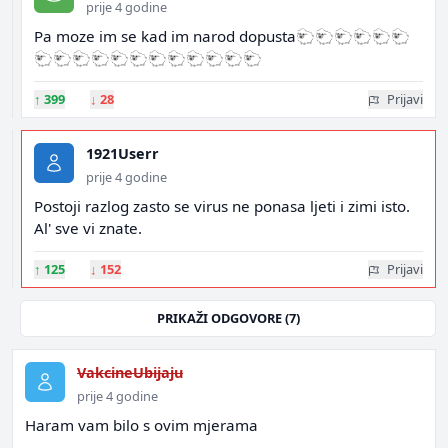
prije 4 godine
Pa moze im se kad im narod dopusta🐑🐑🐑🐑🐑🐑
🐑🐑🐑🐑🐑🐑🐑🐑🐑🐑🐑🐑
↑
399
↓
28
Prijavi
1921Userr
prije 4 godine
Postoji razlog zasto se virus ne ponasa ljeti i zimi isto.
Al' sve vi znate.
↑
125
↓
152
Prijavi
PRIKAŽI ODGOVORE (7)
VakcineUbijaju
prije 4 godine
Haram vam bilo s ovim mjerama