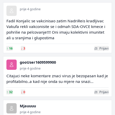
prije 4 godine
Fadil Konjalic se vakcinisao zatim NadriReis kradljivac
Vakufa rekli vakconisite se i odmah SDA-OVCE kmece i
pohrilie na pelcovanje!!!! Oni imaju kolektivni imunitet
ali u sranjima i glupostima
↑
16
↓
3
Prijavi
gooUser1609599900
prije 4 godine
Citajuci neke komentare znaci virus je bezopasan kad je
profitabilno..a kad nije onda su mjere na snazi...
↑
32
↓
0
Prijavi
Mjauuuu
prije 4 godine