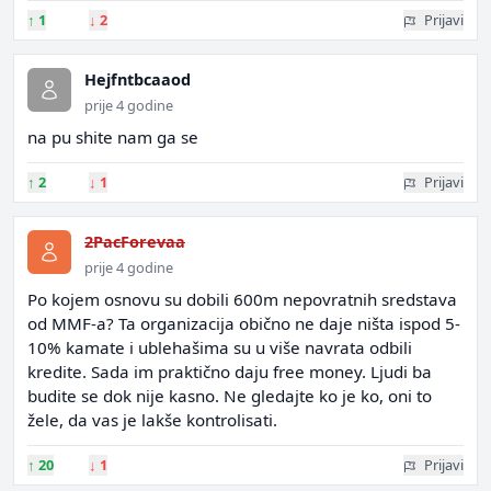
↑
1
↓
2
Prijavi
Hejfntbcaaod
prije 4 godine
na pu shite nam ga se
↑
2
↓
1
Prijavi
2PacForevaa
prije 4 godine
Po kojem osnovu su dobili 600m nepovratnih sredstava
od MMF-a? Ta organizacija obično ne daje ništa ispod 5-
10% kamate i ublehašima su u više navrata odbili
kredite. Sada im praktično daju free money. Ljudi ba
budite se dok nije kasno. Ne gledajte ko je ko, oni to
žele, da vas je lakše kontrolisati.
↑
20
↓
1
Prijavi