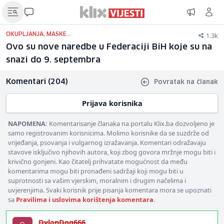
1.3k
OKUPLJANJA, MASKE...
Ovo su nove naredbe u Federaciji BiH koje su na
snazi do 9. septembra
Komentari (204)
Povratak na članak
Prijava korisnika
NAPOMENA:
Komentarisanje članaka na portalu Klix.ba dozvoljeno je
samo registrovanim korisnicima. Molimo korisnike da se suzdrže od
vrijeđanja, psovanja i vulgarnog izražavanja. Komentari odražavaju
stavove isključivo njihovih autora, koji zbog govora mržnje mogu biti i
krivično gonjeni. Kao čitatelj prihvatate mogućnost da među
komentarima mogu biti pronađeni sadržaji koji mogu biti u
suprotnosti sa vašim vjerskim, moralnim i drugim načelima i
uvjerenjima. Svaki korisnik prije pisanja komentara mora se upoznati
sa
Pravilima i uslovima korištenja komentara
.
DylanDog666