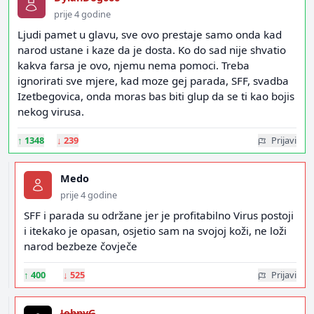
prije 4 godine
Ljudi pamet u glavu, sve ovo prestaje samo onda kad
narod ustane i kaze da je dosta. Ko do sad nije shvatio
kakva farsa je ovo, njemu nema pomoci. Treba
ignorirati sve mjere, kad moze gej parada, SFF, svadba
Izetbegovica, onda moras bas biti glup da se ti kao bojis
nekog virusa.
↑
1348
↓
239
Prijavi
Medo
prije 4 godine
SFF i parada su održane jer je profitabilno Virus postoji
i itekako je opasan, osjetio sam na svojoj koži, ne loži
narod bezbeze čovječe
↑
400
↓
525
Prijavi
JohnyG