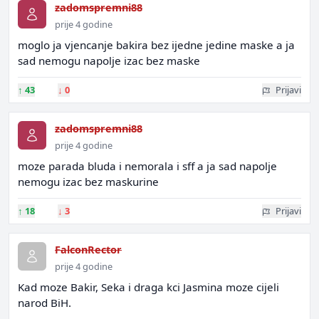
zadomspremni88
prije 4 godine
moglo ja vjencanje bakira bez ijedne jedine maske a ja
sad nemogu napolje izac bez maske
↑
43
↓
0
Prijavi
zadomspremni88
prije 4 godine
moze parada bluda i nemorala i sff a ja sad napolje
nemogu izac bez maskurine
↑
18
↓
3
Prijavi
FalconRector
prije 4 godine
Kad moze Bakir, Seka i draga kci Jasmina moze cijeli
narod BiH.