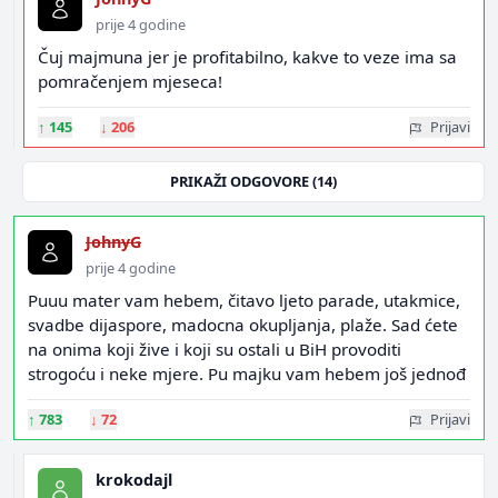
prije 4 godine
Čuj majmuna jer je profitabilno, kakve to veze ima sa
pomračenjem mjeseca!
↑
145
↓
206
Prijavi
PRIKAŽI ODGOVORE (14)
JohnyG
prije 4 godine
Puuu mater vam hebem, čitavo ljeto parade, utakmice,
svadbe dijaspore, madocna okupljanja, plaže. Sad ćete
na onima koji žive i koji su ostali u BiH provoditi
strogoću i neke mjere. Pu majku vam hebem još jednođ
↑
783
↓
72
Prijavi
krokodajl