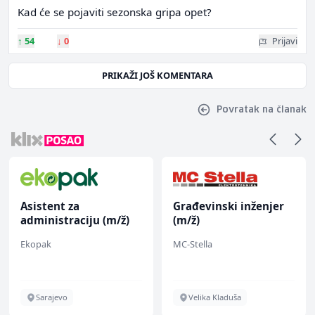
Kad će se pojaviti sezonska gripa opet?
↑
54
↓
0
Prijavi
PRIKAŽI JOŠ KOMENTARA
Povratak na članak
Asistent za
Građevinski inženjer
administraciju (m/ž)
(m/ž)
Ekopak
MC-Stella
Sarajevo
Velika Kladuša