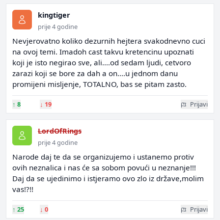
kingtiger
prije 4 godine
Nevjerovatno koliko dezurnih hejtera svakodnevno cuci
na ovoj temi. Imadoh cast takvu kretencinu upoznati
koji je isto negirao sve, ali....od sedam ljudi, cetvoro
zarazi koji se bore za dah a on....u jednom danu
promijeni misljenje, TOTALNO, bas se pitam zasto.
↑
8
↓
19
Prijavi
LordOfRings
prije 4 godine
Narode daj te da se organizujemo i ustanemo protiv
ovih neznalica i nas će sa sobom povući u neznanje!!!
Daj da se ujedinimo i istjeramo ovo zlo iz države,molim
vas!?!!
↑
25
↓
0
Prijavi