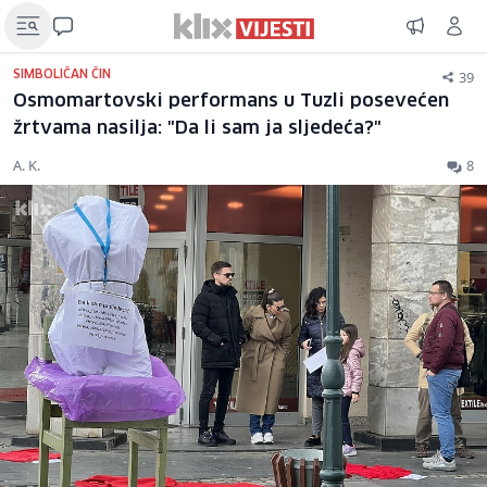
39
SIMBOLIČAN ČIN
Osmomartovski performans u Tuzli posevećen
žrtvama nasilja: "Da li sam ja sljedeća?"
A. K.
8