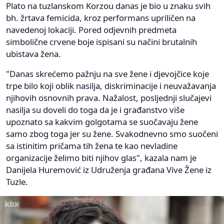
Plato na tuzlanskom Korzou danas je bio u znaku svih
bh. žrtava femicida, kroz performans upriličen na
navedenoj lokaciji. Pored odjevnih predmeta
simbolične crvene boje ispisani su načini brutalnih
ubistava žena.
"Danas skrećemo pažnju na sve žene i djevojčice koje
trpe bilo koji oblik nasilja, diskriminacije i neuvažavanja
njihovih osnovnih prava. Nažalost, posljednji slučajevi
nasilja su doveli do toga da je i građanstvo više
upoznato sa kakvim golgotama se suočavaju žene
samo zbog toga jer su žene. Svakodnevno smo suočeni
sa istinitim pričama tih žena te kao nevladine
organizacije želimo biti njihov glas", kazala nam je
Danijela Huremović iz Udruženja građana Vive Žene iz
Tuzle.