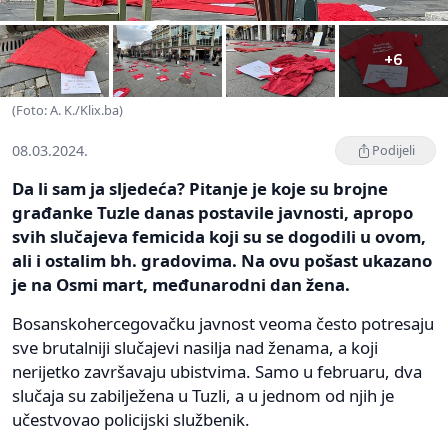
+6
(Foto: A. K./Klix.ba)
08.03.2024.
Podijeli
Da li sam ja sljedeća? Pitanje je koje su brojne
građanke Tuzle danas postavile javnosti, apropo
svih slučajeva femicida koji su se dogodili u ovom,
ali i ostalim bh. gradovima. Na ovu pošast ukazano
je na Osmi mart, međunarodni dan žena.
Bosanskohercegovačku javnost veoma često potresaju
sve brutalniji slučajevi nasilja nad ženama, a koji
nerijetko završavaju ubistvima. Samo u februaru, dva
slučaja su zabilježena u Tuzli, a u jednom od njih je
učestvovao policijski službenik.