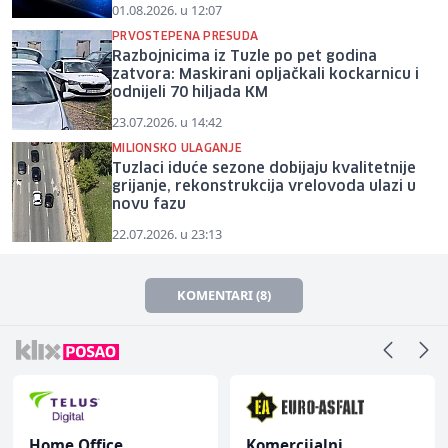
01.08.2026. u 12:07
PRVOSTEPENA PRESUDA
Razbojnicima iz Tuzle po pet godina
zatvora: Maskirani opljačkali kockarnicu i
odnijeli 70 hiljada KM
23.07.2026. u 14:42
MILIONSKO ULAGANJE
Tuzlaci iduće sezone dobijaju kvalitetnije
grijanje, rekonstrukcija vrelovoda ulazi u
novu fazu
22.07.2026. u 23:13
KOMENTARI (8)
Home Office
Komercijalni