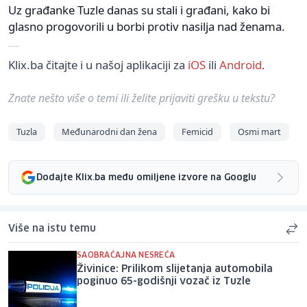
Uz građanke Tuzle danas su stali i građani, kako bi
glasno progovorili u borbi protiv nasilja nad ženama.
Klix.ba čitajte i u našoj aplikaciji za
iOS
ili
Android
.
Znate nešto više o temi ili želite prijaviti grešku u tekstu?
Tuzla
Međunarodni dan žena
Femicid
Osmi mart
Dodajte Klix.ba među omiljene izvore na Googlu
Više na istu temu
SAOBRAĆAJNA NESREĆA
Živinice: Prilikom slijetanja automobila
poginuo 65-godišnji vozač iz Tuzle