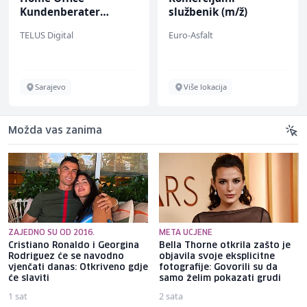
Kundenberater
službenik (m/ž)
(m/w/d) für Vattenfall
TELUS Digital
Euro-Asfalt
Sarajevo
Više lokacija
Možda vas zanima
ZAJEDNO SU OD 2016.
META UCJENE
Cristiano Ronaldo i Georgina
Bella Thorne otkrila zašto je
Rodriguez će se navodno
objavila svoje eksplicitne
vjenčati danas: Otkriveno gdje
fotografije: Govorili su da
će slaviti
samo želim pokazati grudi
1 sat
2 sata