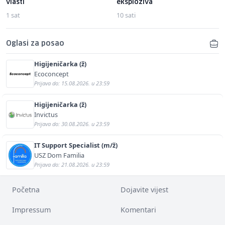
vlasti
eksploziva
1 sat
10 sati
Oglasi za posao
Higijeničarka (ž)
Ecoconcept
Prijava do: 15.08.2026. u 23:59
Higijeničarka (ž)
Invictus
Prijava do: 30.08.2026. u 23:59
IT Support Specialist (m/ž)
USZ Dom Familia
Prijava do: 21.08.2026. u 23:59
Početna
Dojavite vijest
Impressum
Komentari