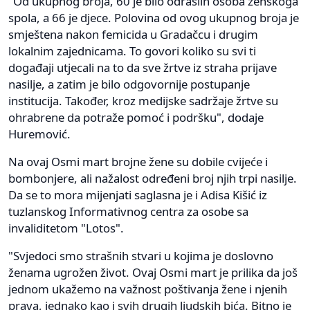
"Od ukupnog broja, 60 je bilo odraslih osoba ženskoga
spola, a 66 je djece. Polovina od ovog ukupnog broja je
smještena nakon femicida u Gradačcu i drugim
lokalnim zajednicama. To govori koliko su svi ti
događaji utjecali na to da sve žrtve iz straha prijave
nasilje, a zatim je bilo odgovornije postupanje
institucija. Također, kroz medijske sadržaje žrtve su
ohrabrene da potraže pomoć i podršku", dodaje
Huremović.
Na ovaj Osmi mart brojne žene su dobile cvijeće i
bombonjere, ali nažalost određeni broj njih trpi nasilje.
Da se to mora mijenjati saglasna je i Adisa Kišić iz
tuzlanskog Informativnog centra za osobe sa
invaliditetom "Lotos".
"Svjedoci smo strašnih stvari u kojima je doslovno
ženama ugrožen život. Ovaj Osmi mart je prilika da još
jednom ukažemo na važnost poštivanja žene i njenih
prava, jednako kao i svih drugih ljudskih bića. Bitno je