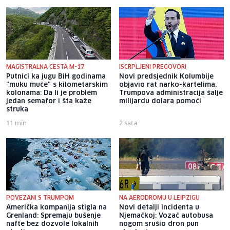
MAGISTRALNA CESTA M-17
ISCRPLJENI PREGOVORI
Putnici ka jugu BiH godinama
Novi predsjednik Kolumbije
"muku muče" s kilometarskim
objavio rat narko-kartelima,
kolonama: Da li je problem
Trumpova administracija šalje
jedan semafor i šta kaže
milijardu dolara pomoći
struka
11 min
2 sata
POVEZANI S TRUMPOM
NA AERODROMU U LEIPZIGU
Američka kompanija stigla na
Novi detalji incidenta u
Grenland: Spremaju bušenje
Njemačkoj: Vozač autobusa
nafte bez dozvole lokalnih
nogom srušio dron pun