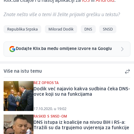
Znate nešto više o temi ili želite prijaviti grešku u tekstu?
Republika Srpska
Milorad Dodik
DNS
SNSD
Dodajte Klix.ba među omiljene izvore na Googlu
Više na istu temu
BEZ OPROSTA
Dodik već najavio kakva sudbina čeka DNS-
ovce koji su na funkcijama
17.10.2020. u 19:02
RASKID S SNSD-OM
DNS istupa iz koalicije na nivou BiH i RS-a:
Tražili su da trgujemo uvjerenja za funkcije