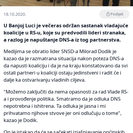
18.10.2020.
Podijeli
U Banjoj Luci je večeras održan sastanak vladajuće
koalicije u RS-u, koje su predvodili lideri stranaka,
a razlog je napuštanje DNS-a iz tog partnerstva.
Medijima se obratio lider SNSD-a Milorad Dodik je
kazao da je razmatrana situacija nakon poteza DNS-a
da napusti koaliciju i da je na kraju konstatovano da svi
ostali partneri u koaliciji ostaju jedinstveni i radit će i
dalje ka ostvarivanju vladinih ciljeva.
"Možemo zaključiti da nema opasnosti za rad Vlade RS-
a i provođenje politika. Smatramo da je odluka DNS
nepotrebna i ishitrena. Ta odluka je jasna i mi
prihvatamo njihove stvove jer oni odlučuju o tome",
kazao je Dodik.
On je istakao da će se sačekati izjašnjavanje općinskih