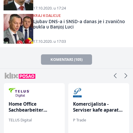
17.10.2020. u 17:24
KRAJ KOALICIJE
Ljubav DNS-a i SNSD-a danas je i zvanično
pukla u Banjoj Luci
17.10.2020. u 17:03
KOMENTARI (105)
Home Office
Komercijalista -
Sachbearbeiter
Serviser kafe aparata
(m/w/d) für einen
(m/ž)
TELUS Digital
P Trade
bekannten deutschen
Energieversorger