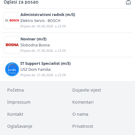
Oglasi za posao
Administrativni radnik (m/ž)
Elektro Servis - BOSCH
Prijava do: 05.09.2026. u 23:59
Novinar (m/ž)
Slobodna Bosna
Prijava do: 31.08.2026. u 23:59
IT Support Specialist (m/ž)
USZ Dom Familia
Prijava do: 21.08.2026. u 23:59
Početna
Dojavite vijest
Impressum
Komentari
Kontakt
O nama
Oglašavanje
Privatnost