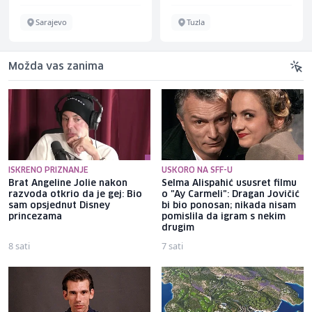
Sarajevo
Tuzla
Možda vas zanima
ISKRENO PRIZNANJE
USKORO NA SFF-U
Brat Angeline Jolie nakon
Selma Alispahić ususret filmu
razvoda otkrio da je gej: Bio
o "Ay Carmeli": Dragan Jovičić
sam opsjednut Disney
bi bio ponosan; nikada nisam
princezama
pomislila da igram s nekim
drugim
8 sati
7 sati