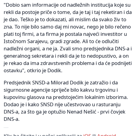
"Dobio sam informacije od nadležnih institucija koje su
rekli da postoje priče o tome, da je taj i taj reketiran i da
je dao. Teško je to dokazati, ali mislim da svako živ to
zna. To nije bilo samo daj mi novac, nego je bilo rečeno
plati toj firmi, a ta firma je postala najveći investitor u
Istočnom Sarajevu, gradi zgrade. Ali to će odlučiti
nadležni organi, a ne ja. Zvali smo predsjednika DNS-a i
generalnog sekretara i rekli da je to nedopustivo, a on
je rekao da ima zdravstvenih problema i da će podnijeti
ostavku", otkrio je Dodik.
Predsjednik SNSD-a Milorad Dodik je zatražio i da
sigurnosne agencije spriječe bilo kakvu trgovinu i
kupovinu glasova na predstojećim lokalnim izborima.
Dodao je i kako SNSD nije učestvovao u rasturanju
DNS-a, za što ga je optužio Nenad Nešić - prvi čovjek
DNS-a.
Klix.ba čitajte i u našoj aplikaciji za
iOS
ili
Android
.