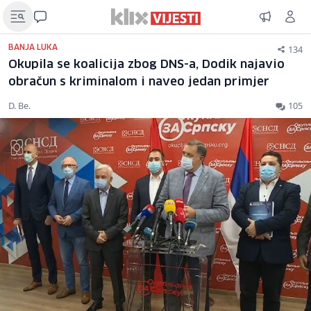
134
BANJA LUKA
Okupila se koalicija zbog DNS-a, Dodik najavio
obračun s kriminalom i naveo jedan primjer
D. Be.
105