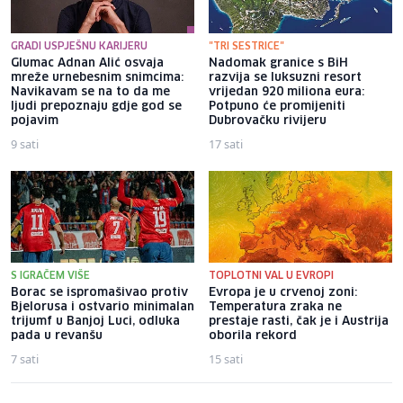
GRADI USPJEŠNU KARIJERU
"TRI SESTRICE"
Glumac Adnan Alić osvaja
Nadomak granice s BiH
mreže urnebesnim snimcima:
razvija se luksuzni resort
Navikavam se na to da me
vrijedan 920 miliona eura:
ljudi prepoznaju gdje god se
Potpuno će promijeniti
pojavim
Dubrovačku rivijeru
9 sati
17 sati
S IGRAČEM VIŠE
TOPLOTNI VAL U EVROPI
Borac se ispromašivao protiv
Evropa je u crvenoj zoni:
Bjelorusa i ostvario minimalan
Temperatura zraka ne
trijumf u Banjoj Luci, odluka
prestaje rasti, čak je i Austrija
pada u revanšu
oborila rekord
7 sati
15 sati