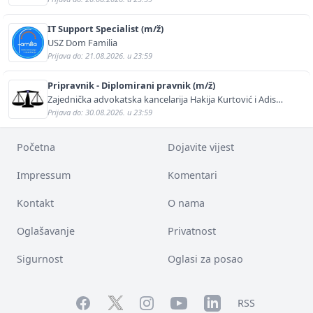
IT Support Specialist (m/ž)
USZ Dom Familia
Prijava do: 21.08.2026. u 23:59
Pripravnik - Diplomirani pravnik (m/ž)
Zajednička advokatska kancelarija Hakija Kurtović i Adis
Kurtović
Prijava do: 30.08.2026. u 23:59
Početna
Dojavite vijest
Impressum
Komentari
Kontakt
O nama
Oglašavanje
Privatnost
Sigurnost
Oglasi za posao
Facebook
YouTube
LinkedIn
Twitter
Instagram
RSS