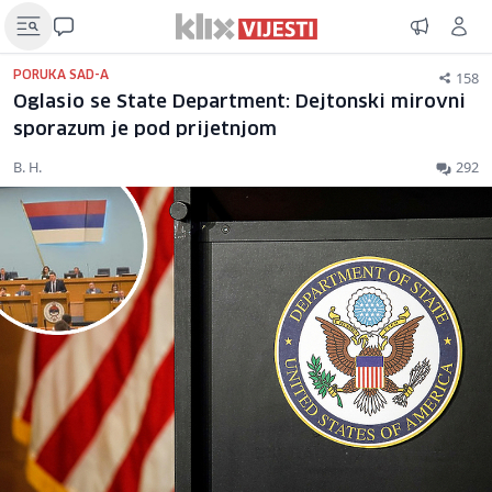
158
PORUKA SAD-A
Oglasio se State Department: Dejtonski mirovni
sporazum je pod prijetnjom
B. H.
292