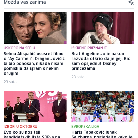
Možda vas zanima
USKORO NA SFF-U
ISKRENO PRIZNANJE
Selma Alispahić ususret filmu
Brat Angeline Jolie nakon
o "Ay Carmeli": Dragan Jovičić
razvoda otkrio da je gej: Bio
bi bio ponosan; nikada nisam
sam opsjednut Disney
pomislila da igram s nekim
princezama
drugim
23 sata
23 sata
IZBORI U OKTOBRU
EVROPSKA LIGA
Evo ko su nositelji
Haris Tabaković junak
kandidatskih lista SDP-a na
Salzburga, pogledajte kako je