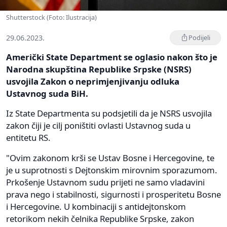
Shutterstock (Foto: Ilustracija)
29.06.2023.
Podijeli
Američki State Department se oglasio nakon što je
Narodna skupština Republike Srpske (NSRS)
usvojila Zakon o neprimjenjivanju odluka
Ustavnog suda BiH.
Iz State Departmenta su podsjetili da je NSRS usvojila
zakon čiji je cilj poništiti ovlasti Ustavnog suda u
entitetu RS.
"Ovim zakonom krši se Ustav Bosne i Hercegovine, te
je u suprotnosti s Dejtonskim mirovnim sporazumom.
Prkošenje Ustavnom sudu prijeti ne samo vladavini
prava nego i stabilnosti, sigurnosti i prosperitetu Bosne
i Hercegovine. U kombinaciji s antidejtonskom
retorikom nekih čelnika Republike Srpske, zakon