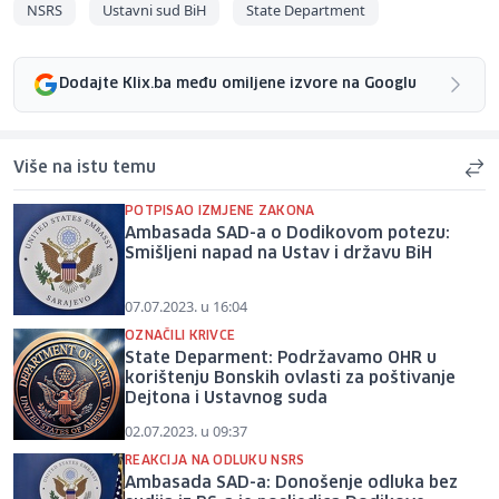
NSRS
Ustavni sud BiH
State Department
Dodajte Klix.ba među omiljene izvore na Googlu
Više na istu temu
POTPISAO IZMJENE ZAKONA
Ambasada SAD-a o Dodikovom potezu:
Smišljeni napad na Ustav i državu BiH
07.07.2023. u 16:04
OZNAČILI KRIVCE
State Deparment: Podržavamo OHR u
korištenju Bonskih ovlasti za poštivanje
Dejtona i Ustavnog suda
02.07.2023. u 09:37
REAKCIJA NA ODLUKU NSRS
Ambasada SAD-a: Donošenje odluka bez