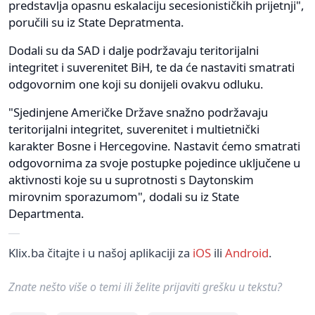
predstavlja opasnu eskalaciju secesionističkih prijetnji",
poručili su iz State Depratmenta.
Dodali su da SAD i dalje podržavaju teritorijalni
integritet i suverenitet BiH, te da će nastaviti smatrati
odgovornim one koji su donijeli ovakvu odluku.
"Sjedinjene Američke Države snažno podržavaju
teritorijalni integritet, suverenitet i multietnički
karakter Bosne i Hercegovine. Nastavit ćemo smatrati
odgovornima za svoje postupke pojedince uključene u
aktivnosti koje su u suprotnosti s Daytonskim
mirovnim sporazumom", dodali su iz State
Departmenta.
Klix.ba čitajte i u našoj aplikaciji za
iOS
ili
Android
.
Znate nešto više o temi ili želite prijaviti grešku u tekstu?