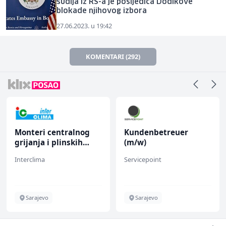
sudija iz RS-a je posljedica Dodikove
blokade njihovog izbora
27.06.2023. u 19:42
KOMENTARI (292)
Monteri centralnog
Kundenbetreuer
grijanja i plinskih
(m/w)
instalacija (m)
Interclima
Servicepoint
Sarajevo
Sarajevo