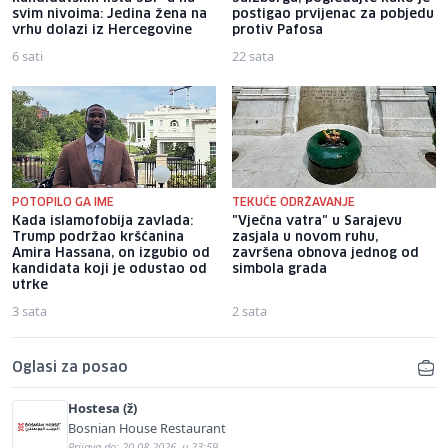
svim nivoima: Jedina žena na
postigao prvijenac za pobjedu
vrhu dolazi iz Hercegovine
protiv Pafosa
6 sati
22 sata
POTOPILO GA IME
TEKUĆE ODRŽAVANJE
Kada islamofobija zavlada:
"Vječna vatra" u Sarajevu
Trump podržao kršćanina
zasjala u novom ruhu,
Amira Hassana, on izgubio od
završena obnova jednog od
kandidata koji je odustao od
simbola grada
utrke
3 sata
2 sata
Oglasi za posao
Hostesa (ž)
Bosnian House Restaurant
Prijava do: 20.08.2026. u 23:59