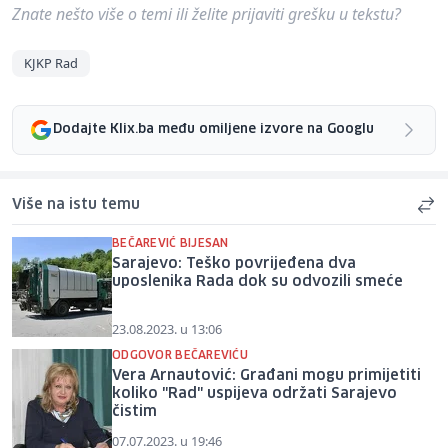
Znate nešto više o temi ili želite prijaviti grešku u tekstu?
KJKP Rad
Dodajte Klix.ba među omiljene izvore na Googlu
Više na istu temu
BEČAREVIĆ BIJESAN
Sarajevo: Teško povrijeđena dva
uposlenika Rada dok su odvozili smeće
23.08.2023. u 13:06
ODGOVOR BEČAREVIĆU
Vera Arnautović: Građani mogu primijetiti
koliko "Rad" uspijeva održati Sarajevo
čistim
07.07.2023. u 19:46