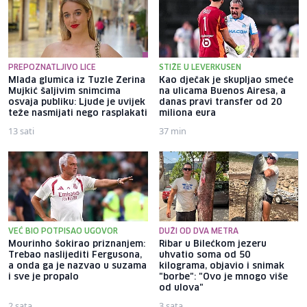
PREPOZNATLJIVO LICE
STIŽE U LEVERKUSEN
Mlada glumica iz Tuzle Zerina
Kao dječak je skupljao smeće
Mujkić šaljivim snimcima
na ulicama Buenos Airesa, a
osvaja publiku: Ljude je uvijek
danas pravi transfer od 20
teže nasmijati nego rasplakati
miliona eura
13 sati
37 min
VEĆ BIO POTPISAO UGOVOR
DUŽI OD DVA METRA
Mourinho šokirao priznanjem:
Ribar u Bilećkom jezeru
Trebao naslijediti Fergusona,
uhvatio soma od 50
a onda ga je nazvao u suzama
kilograma, objavio i snimak
i sve je propalo
"borbe": "Ovo je mnogo više
od ulova"
2 sata
3 sata