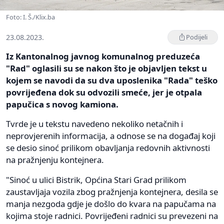
Foto: I. Š./Klix.ba
23.08.2023.
Podijeli
Iz Kantonalnog javnog komunalnog preduzeća
"Rad" oglasili su se nakon što je objavljen tekst u
kojem se navodi da su dva uposlenika "Rada" teško
povrijeđena dok su odvozili smeće, jer je otpala
papučica s novog kamiona.
Tvrde je u tekstu navedeno nekoliko netačnih i
neprovjerenih informacija, a odnose se na događaj koji
se desio sinoć prilikom obavljanja redovnih aktivnosti
na pražnjenju kontejnera.
"Sinoć u ulici Bistrik, Općina Stari Grad prilikom
zaustavljaja vozila zbog pražnjenja kontejnera, desila se
manja nezgoda gdje je došlo do kvara na papučama na
kojima stoje radnici. Povrijeđeni radnici su prevezeni na