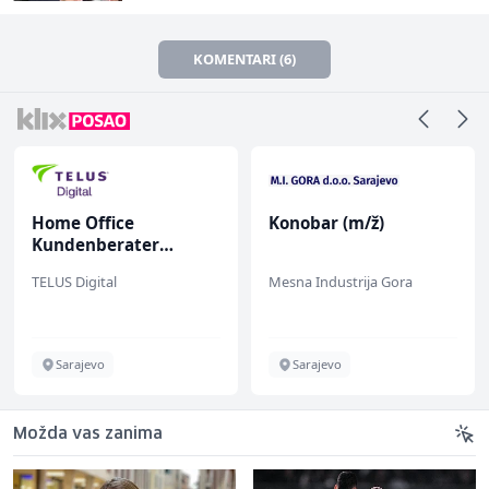
KOMENTARI (6)
Home Office
Konobar (m/ž)
Kundenberater
(m/w/d) für ein
TELUS Digital
Mesna Industrija Gora
renommiertes
Schuhunternehmen
Sarajevo
Sarajevo
Možda vas zanima