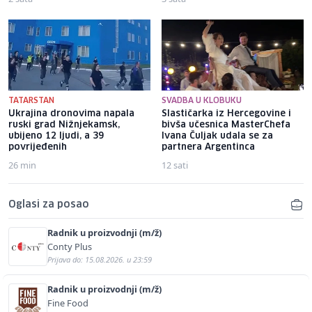
TATARSTAN
SVADBA U KLOBUKU
Ukrajina dronovima napala
Slastičarka iz Hercegovine i
ruski grad Nižnjekamsk,
bivša učesnica MasterChefa
ubijeno 12 ljudi, a 39
Ivana Čuljak udala se za
povrijeđenih
partnera Argentinca
26 min
12 sati
Oglasi za posao
Radnik u proizvodnji (m/ž)
Conty Plus
Prijava do: 15.08.2026. u 23:59
Radnik u proizvodnji (m/ž)
Fine Food