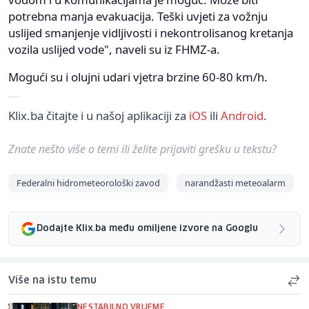
potrebna manja evakuacija. Teški uvjeti za vožnju
uslijed smanjenje vidljivosti i nekontrolisanog kretanja
vozila uslijed vode", naveli su iz FHMZ-a.
Mogući su i olujni udari vjetra brzine 60-80 km/h.
Klix.ba čitajte i u našoj aplikaciji za
iOS
ili
Android
.
Znate nešto više o temi ili želite prijaviti grešku u tekstu?
Federalni hidrometeorološki zavod
narandžasti meteoalarm
Dodajte Klix.ba među omiljene izvore na Googlu
Više na istu temu
NESTABILNO VRIJEME