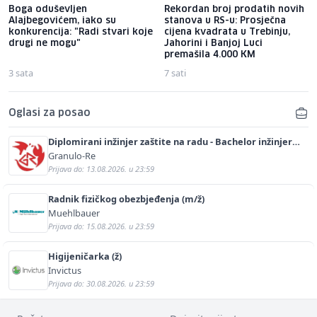
Boga oduševljen
Rekordan broj prodatih novih
Alajbegovićem, iako su
stanova u RS-u: Prosječna
konkurencija: "Radi stvari koje
cijena kvadrata u Trebinju,
drugi ne mogu"
Jahorini i Banjoj Luci
premašila 4.000 KM
3 sata
7 sati
Oglasi za posao
Diplomirani inžinjer zaštite na radu - Bachelor inžinjer
sigurnosti i pomoći (m/ž)
Granulo-Re
Prijava do: 13.08.2026. u 23:59
Radnik fizičkog obezbjeđenja (m/ž)
Muehlbauer
Prijava do: 15.08.2026. u 23:59
Higijeničarka (ž)
Invictus
Prijava do: 30.08.2026. u 23:59