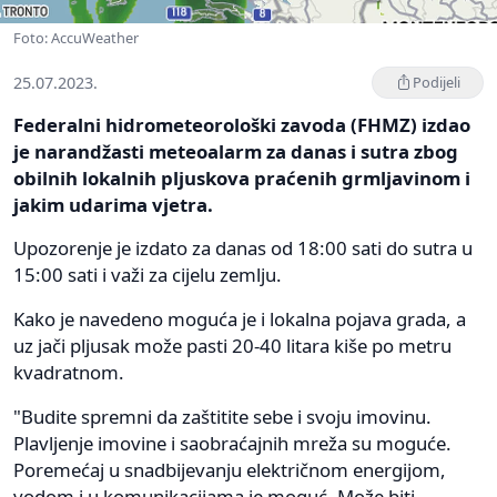
Foto: AccuWeather
25.07.2023.
Podijeli
Federalni hidrometeorološki zavoda (FHMZ) izdao
je narandžasti meteoalarm za danas i sutra zbog
obilnih lokalnih pljuskova praćenih grmljavinom i
jakim udarima vjetra.
Upozorenje je izdato za danas od 18:00 sati do sutra u
15:00 sati i važi za cijelu zemlju.
Kako je navedeno moguća je i lokalna pojava grada, a
uz jači pljusak može pasti 20-40 litara kiše po metru
kvadratnom.
"Budite spremni da zaštitite sebe i svoju imovinu.
Plavljenje imovine i saobraćajnih mreža su moguće.
Poremećaj u snadbijevanju električnom energijom,
vodom i u komunikacijama je moguć. Može biti