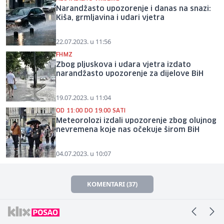
Narandžasto upozorenje i danas na snazi:
Kiša, grmljavina i udari vjetra
22.07.2023. u 11:56
FHMZ
Zbog pljuskova i udara vjetra izdato
narandžasto upozorenje za dijelove BiH
19.07.2023. u 11:04
OD 11:00 DO 19.00 SATI
Meteorolozi izdali upozorenje zbog olujnog
nevremena koje nas očekuje širom BiH
04.07.2023. u 10:07
KOMENTARI (37)