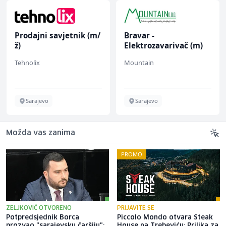
Prodajni savjetnik (m/
Bravar -
ž)
Elektrozavarivač (m)
Tehnolix
Mountain
Sarajevo
Sarajevo
Možda vas zanima
PROMO
ZELJKOVIĆ OTVORENO
PRIJAVITE SE
Potpredsjednik Borca
Piccolo Mondo otvara Steak
prozvao "sarajevsku čaršiju":
House na Trebeviću: Prilika za