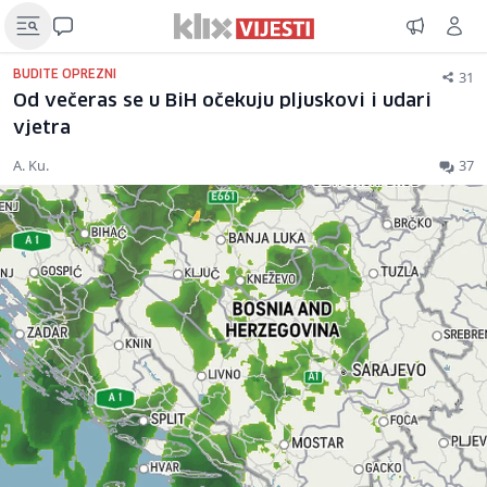
31
BUDITE OPREZNI
Od večeras se u BiH očekuju pljuskovi i udari
vjetra
A. Ku.
37