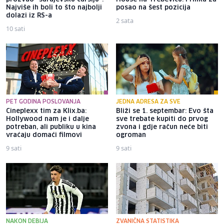
Najviše ih boli to što najbolji
posao na šest pozicija
dolazi iz RS-a
2 sata
10 sati
PET GODINA POSLOVANJA
JEDNA ADRESA ZA SVE
Cineplexx tim za Klix.ba:
Bliži se 1. septembar: Evo šta
Hollywood nam je i dalje
sve trebate kupiti do prvog
potreban, ali publiku u kina
zvona i gdje račun neće biti
vraćaju domaći filmovi
ogroman
9 sati
9 sati
NAKON DEBIJA
ZVANIČNA STATISTIKA