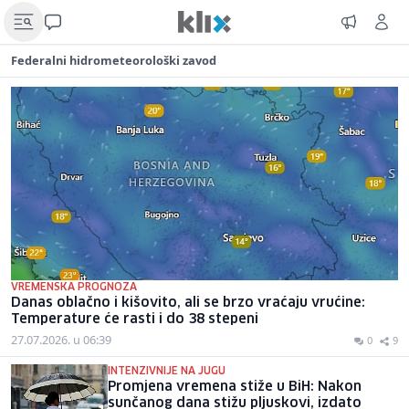
Federalni hidrometeorološki zavod
VREMENSKA PROGNOZA
Danas oblačno i kišovito, ali se brzo vraćaju vrućine:
Temperature će rasti i do 38 stepeni
27.07.2026. u 06:39
0
9
INTENZIVNIJE NA JUGU
Promjena vremena stiže u BiH: Nakon
sunčanog dana stižu pljuskovi, izdato