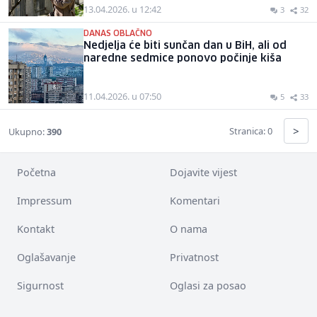
13.04.2026. u 12:42
3
32
DANAS OBLAČNO
Nedjelja će biti sunčan dan u BiH, ali od
naredne sedmice ponovo počinje kiša
11.04.2026. u 07:50
5
33
>
Stranica: 0
Ukupno:
390
Početna
Dojavite vijest
Impressum
Komentari
Kontakt
O nama
Oglašavanje
Privatnost
Sigurnost
Oglasi za posao