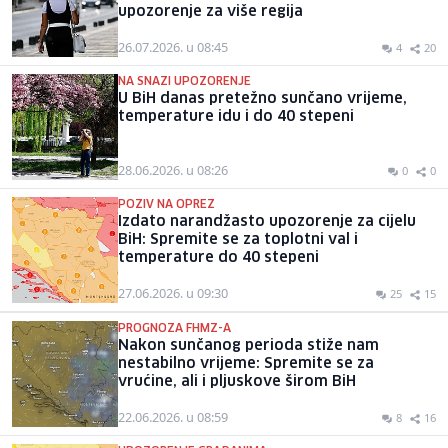
upozorenje za više regija
26.07.2026. u 08:45
4
20
NA SNAZI UPOZORENJE
U BiH danas pretežno sunčano vrijeme,
temperature idu i do 40 stepeni
28.06.2026. u 08:26
0
0
POZIV NA OPREZ
Izdato narandžasto upozorenje za cijelu
BiH: Spremite se za toplotni val i
temperature do 40 stepeni
27.06.2026. u 09:30
25
15
PROGNOZA FHMZ-A
Nakon sunčanog perioda stiže nam
nestabilno vrijeme: Spremite se za
vrućine, ali i pljuskove širom BiH
22.06.2026. u 08:59
8
16