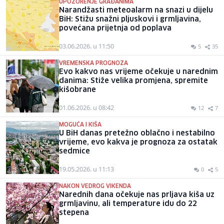
UPOZORENJE GRAĐANIMA
Narandžasti meteoalarm na snazi u dijelu
BiH: Stižu snažni pljuskovi i grmljavina,
povećana prijetnja od poplava
03.06.2026. u 11:50
5
35
VREMENSKA PROGNOZA
Evo kakvo nas vrijeme očekuje u narednim
danima: Stiže velika promjena, spremite
kišobrane
01.06.2026. u 08:42
12
7
MOGUĆA I KIŠA
U BiH danas pretežno oblačno i nestabilno
vrijeme, evo kakva je prognoza za ostatak
sedmice
19.05.2026. u 11:13
0
5
NAKON VEDROG VIKENDA
Narednih dana očekuje nas prljava kiša uz
grmljavinu, ali temperature idu do 22
stepena