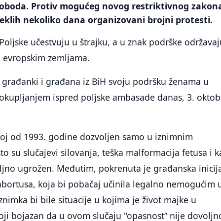
loboda. Protiv mogućeg novog restriktivnog zakon
teklih nekoliko dana organizovani brojni protesti.
oljske učestvuju u štrajku, a u znak podrške održavaj
im evropskim zemljama.
građanki i građana iz BiH svoju podršku ženama u
je okupljanjem ispred poljske ambasade danas, 3. oktob
skoj od 1993. godine dozvoljen samo u iznimnim
to su slučajevi silovanja, teška malformacija fetusa i 
iljno ugrožen. Međutim, pokrenuta je građanska inicij
 abortusa, koja bi pobačaj učinila legalno nemogućim 
znimka bi bile situacije u kojima je život majke u
toji bojazan da u ovom slučaju "opasnost“ nije dovoljn