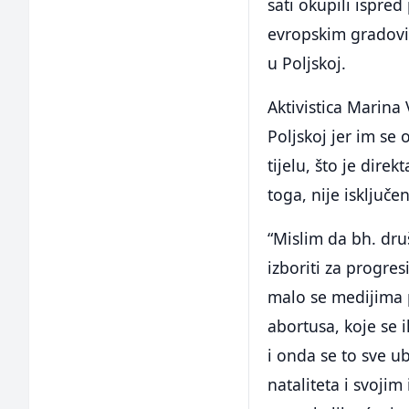
sati okupili ispre
evropskim gradovi
u Poljskoj.
Aktivistica Marina 
Poljskoj jer im s
tijelu, što je dir
toga, nije isključe
“Mislim da bh. druš
izboriti za progres
malo se medijima p
abortusa, koje se i
i onda se to sve u
nataliteta i svoji