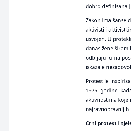
dobro definisana j
Zakon ima šanse da
aktivisti i aktivis
usvojen. U protek
danas žene širom 
odbijaju ići na po
iskazale nezadovo
Protest je inspiri
1975. godine, kada
aktivnostima koje 
najravnopravnijih 
Crni protest i tj