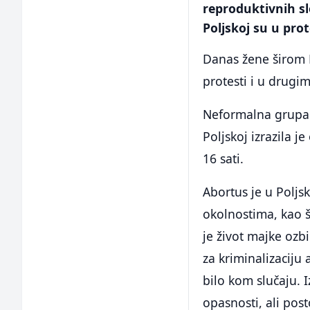
reproduktivnih s
Poljskoj su u pro
Danas žene širom P
protesti i u drug
Neformalna grupa 
Poljskoj izrazila 
16 sati.
Abortus je u Polj
okolnostima, kao š
je život majke ozb
za kriminalizaciju
bilo kom slučaju. I
opasnosti, ali pos