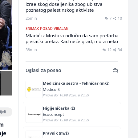
izraelskog doseljenika zbog ubistva
poznatog palestinskog aktiviste
25min
7
10
SNIMAK POSAO VIRALAN
Mladić iz Mostara odlučio da sam prefarba
pješački prelaz: Kad neće grad, mora neko
38min
12
34
Oglasi za posao
Medicinska sestra - Tehničar (m/ž)
Medico-S
Prijava do: 16.08.2026. u 23:59
Higijeničarka (ž)
jeli
Ecoconcept
Prijava do: 15.08.2026. u 23:59
im
nje
Pravnik (m/ž)