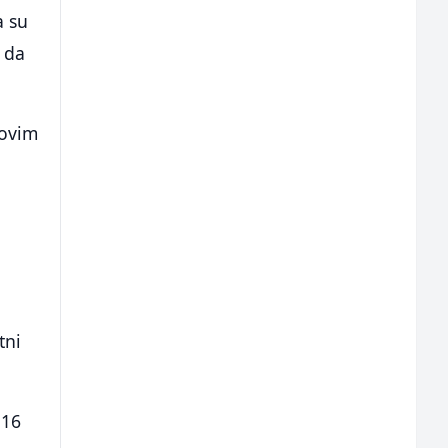
a su
e da
novim
tni
 16