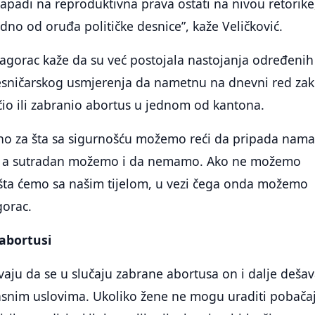
napadi na reproduktivna prava ostati na nivou retorike
edno od oruđa političke desnice”, kaže Veličković.
Zagorac kaže da su već postojala nastojanja određenih
 desničarskog usmjerenja da nametnu na dnevni red za
čio ili zabranio abortus u jednom od kantona.
dino za šta sa sigurnošću možemo reći da pripada nama
, a sutradan možemo i da nemamo. Ako ne možemo
 šta ćemo sa našim tijelom, u vezi čega onda možemo
gorac.
 abortusi
vaju da se u slučaju zabrane abortusa on i dalje dešava
asnim uslovima. Ukoliko žene ne mogu uraditi pobača