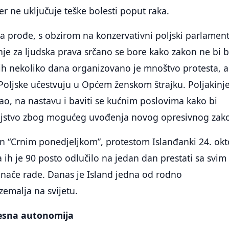
er ne uključuje teške bolesti poput raka.
 prođe, s obzirom na konzervativni poljski parlament
tkinje za ljudska prava srčano se bore kako zakon ne bi 
lih nekoliko dana organizovano je mnoštvo protesta, a
Poljske učestvuju u Općem ženskom štrajku. Poljakinj
sao, na nastavu i baviti se kućnim poslovima kako bi
ljstvo zbog mogućeg uvođenja novog opresivnog zak
san “Crnim ponedjeljkom”, protestom Islanđanki 24. ok
 ih je 90 posto odlučilo na jedan dan prestati sa svim
inače rade. Danas je Island jedna od rodno
zemalja na svijetu.
elesna autonomija