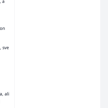
, a
kon
, sve
, ali
j