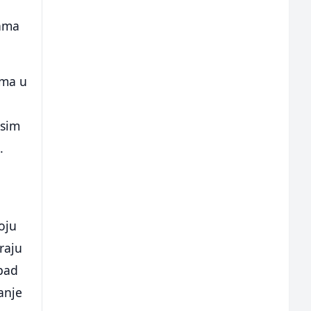
nama
ama u
Osim
.
o
oju
iraju
 pad
anje