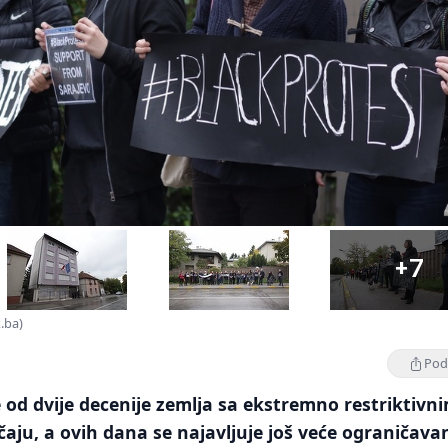
+7
x.ba)
Podi
še od dvije decenije zemlja sa ekstremno restriktivn
ju, a ovih dana se najavljuje još veće ograničava