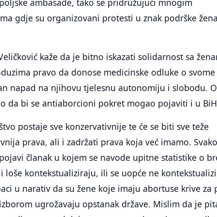
d poljske ambasade, tako se pridružujući mnogim
ma gdje su organizovani protesti u znak podrške že
Veličković kaže da je bitno iskazati solidarnost sa žen
e oduzima pravo da donose medicinske odluke o svome
ektan napad na njihovu tjelesnu autonomiju i slobodu. 
no da bi se antiaborcioni pokret mogao pojaviti i u BiH
tvo postaje sve konzervativnije te će se biti sve teže
ivnija prava, ali i zadržati prava koja već imamo. Svak
ojavi članak u kojem se navode upitne statistike o br
li loše kontekstualiziraju, ili se uopće ne kontekstualiz
baci u narativ da su žene koje imaju abortuse krive za
m izborom ugrožavaju opstanak države. Mislim da je pit