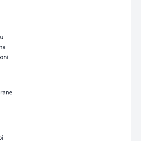
 u
 na
koni
brane
bi