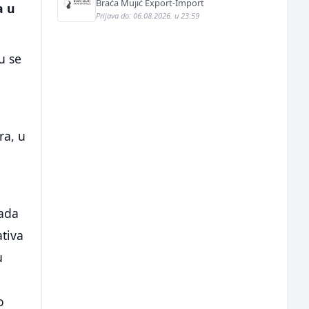
Braća Mujić Export-Import
a u
Prijava do: 06.08.2026. u 23:59
u se
ra, u
kada
ativa
u
o