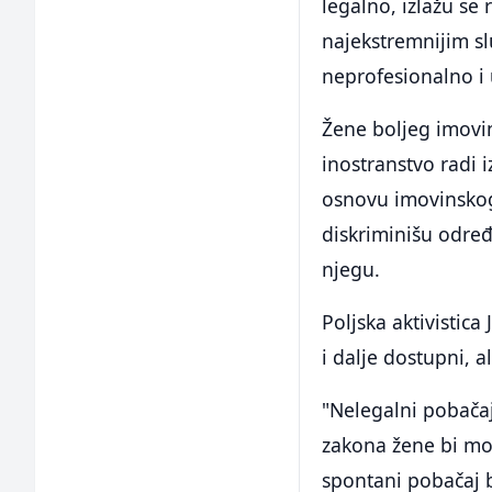
legalno, izlažu se 
najekstremnijim sl
neprofesionalno i
Žene boljeg imovin
inostranstvo radi 
osnovu imovinskog 
diskriminišu odre
njegu.
Poljska aktivistica
i dalje dostupni, a
"Nelegalni pobačaj
zakona žene bi mog
spontani pobačaj b