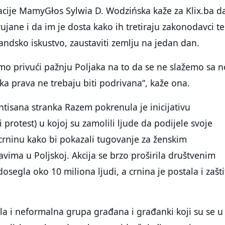
zacije MamyGłos Sylwia D. Wodzińska kaže za Klix.ba d
rujane i da im je dosta kako ih tretiraju zakonodavci t
landsko iskustvo, zaustaviti zemlju na jedan dan.
o privući pažnju Poljaka na to da se ne slažemo sa 
a prava ne trebaju biti podrivana“, kaže ona.
entisana stranka Razem pokrenula je inicijativu
 protest) u kojoj su zamolili ljude da podijele svoje
 crninu kako bi pokazali tugovanje za ženskim
vima u Poljskoj. Akcija se brzo proširila društvenim
osegla oko 10 miliona ljudi, a crnina je postala i zašti
la i neformalna grupa građana i građanki koji su se u