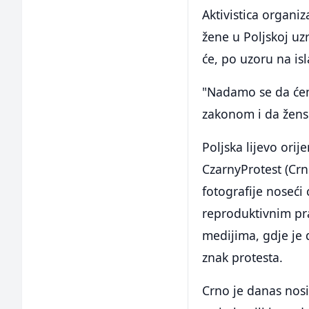
Aktivistica organi
žene u Poljskoj uz
će, po uzoru na is
"Nadamo se da ćem
zakonom i da žensk
Poljska lijevo orij
CzarnyProtest (Crni
fotografije noseći
reproduktivnim pra
medijima, gdje je d
znak protesta.
Crno je danas nosi