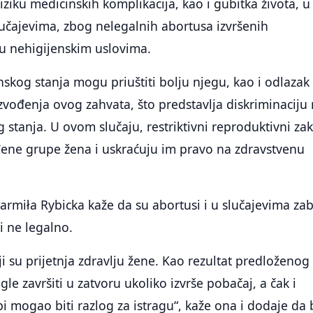
riziku medicinskih komplikacija, kao i gubitka života, u
učajevima, zbog nelegalnih abortusa izvršenih
 u nehigijenskim uslovima.
skog stanja mogu priuštiti bolju njegu, kao i odlazak
izvođenja ovog zahvata, što predstavlja diskriminaciju
stanja. U ovom slučaju, restriktivni reproduktivni za
đene grupe žena i uskraćuju im pravo na zdravstvenu
 Jarmiła Rybicka kaže da su abortusi i u slučajevima za
li ne legalno.
i su prijetnja zdravlju žene. Kao rezultat predloženog
le završiti u zatvoru ukoliko izvrše pobačaj, a čak i
i mogao biti razlog za istragu“, kaže ona i dodaje da 