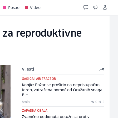
Posao
Video
H za reproduktivne
Vijesti
GASI GA I AIR TRACTOR
Konjic: Požar se proširio na nepristupačan
teren, zatražena pomoć od Oružanih snaga
BiH
8min
0
2
ZAPADNA OBALA
Zvanično podignuta optužnica protiv