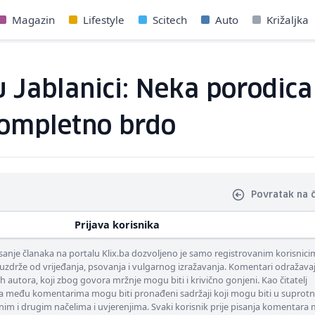
Magazin
Lifestyle
Scitech
Auto
Križaljka
Jablanici: Neka porodica
kompletno brdo
Povratak na 
Prijava korisnika
nje članaka na portalu Klix.ba dozvoljeno je samo registrovanim korisnici
uzdrže od vrijeđanja, psovanja i vulgarnog izražavanja. Komentari odražava
ih autora, koji zbog govora mržnje mogu biti i krivično gonjeni. Kao čitatelj
 među komentarima mogu biti pronađeni sadržaji koji mogu biti u suprotn
nim i drugim načelima i uvjerenjima. Svaki korisnik prije pisanja komentara