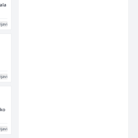
ala
ijavi
ijavi
ako
ijavi