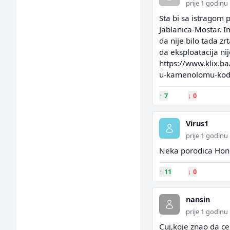
prije 1 godinu
Sta bi sa istragom 
Jablanica-Mostar. Im
da nije bilo tada zr
da eksploatacija ni
https://www.klix.ba
u-kamenolomu-kod-
↑
7
↓
0
Virus1
prije 1 godinu
Neka porodica Hondz
↑
11
↓
0
nansin
prije 1 godinu
Cuj,koje znao da ce 