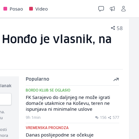
Posao
Video
58
 Honđo je vlasnik, na
Popularno
članak
BORDO KLUB SE OGLASIO
FK Sarajevo do daljnjeg ne može igrati
domaće utakmice na Koševu, teren ne
ispunjava ni minimalne uslove
ma.
9h 1min
156
577
ju
VREMENSKA PROGNOZA
osti
Danas poslijepodne se očekuje
 mora