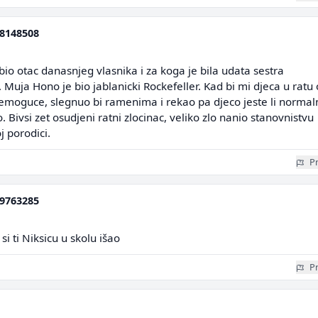
8148508
bio otac danasnjeg vlasnika i za koga je bila udata sestra
 Muja Hono je bio jablanicki Rockefeller. Kad bi mi djeca u ratu
nemoguce, slegnuo bi ramenima i rekao pa djeco jeste li normaln
Bivsi zet osudjeni ratni zlocinac, veliko zlo nanio stanovnistvu
j porodici.
Pr
9763285
si ti Niksicu u skolu išao
Pr