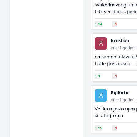
svakodnevnog umiran
ti bi vec danas pod
↑
14
↓
5
Krushko
prije 1 godinu
na samom ulazu u S
bude prestrasno....
↑
9
↓
1
RipKirbi
prije 1 godinu
Veliko mjesto upm p
si iz tog kraja.
↑
15
↓
1