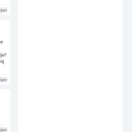
ijavi
je
lju?
oj
ijavi
ijavi