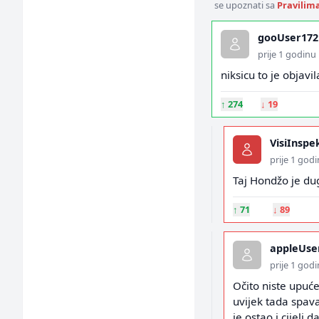
se upoznati sa
Pravilim
gooUser172
prije 1 godinu
niksicu to je objavi
↑
274
↓
19
VisiInspe
prije 1 god
Taj Hondžo je dug
↑
71
↓
89
appleUse
prije 1 god
Očito niste upućen
uvijek tada spav
je ostao i cijeli