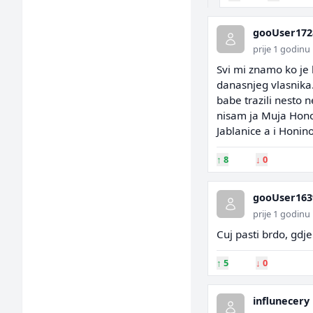
gooUser172
prije 1 godinu
Svi mi znamo ko je 
danasnjeg vlasnika.
babe trazili nesto 
nisam ja Muja Hono. 
Jablanice a i Honino
↑
8
↓
0
gooUser163
prije 1 godinu
Cuj pasti brdo, gdje 
↑
5
↓
0
influnecery