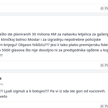
Pr
zašto ste planiranih 30 miliona KM za nabavku letjelica za gašen
kliničkoj bolnici Mostar i za izgradnju nepotrebne policijske
brijegu? Objasni Nikšiću??? Jesi li tako platio premijersku fote
 5000 glasova što nije dovoljno ni za predsjednika opštine u koj
??
Pr
s
inu
?! Ljudi izginuli a ti botujes?!? Pa vi iz sda ste gori od vucicevih.
sveto
Pr