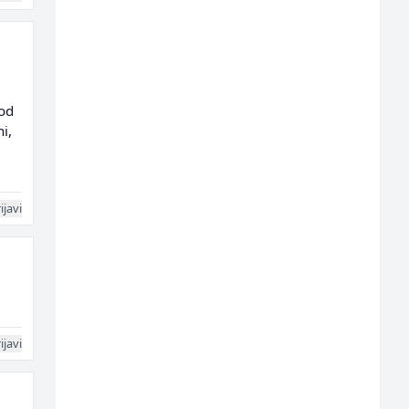
 od
i,
ijavi
ijavi