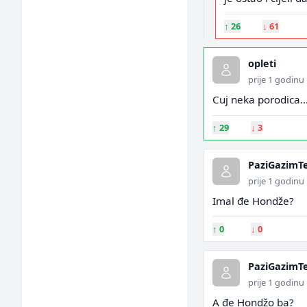
↑
26
↓
61
opleti
prije 1 godinu
Cuj neka porodica..
↑
29
↓
3
PaziGazimT
prije 1 godinu
Imal đe Hondže?
↑
0
↓
0
PaziGazimT
prije 1 godinu
A đe Hondžo ba?