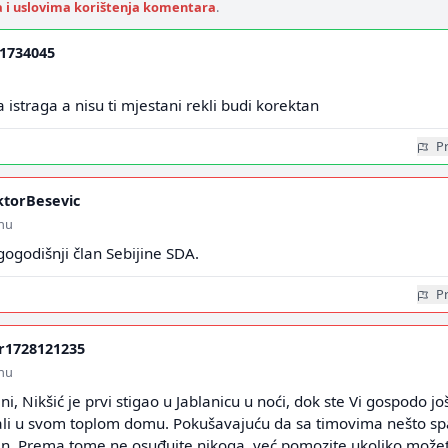
a i uslovima korištenja komentara
.
1734045
la istraga a nisu ti mjestani rekli budi korektan
Pr
ktorBesevic
inu
ogodišnji član Sebijine SDA.
Pr
r1728121235
inu
i, Nikšić je prvi stigao u Jablanicu u noći, dok ste Vi gospodo jo
ali u svom toplom domu. Pokušavajuću da sa timovima nešto sp
 dan. Prema tome ne osuđujte nikoga, već pomozite ukoliko može