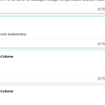
Pr
.vrlo elokventno
Pr
eCobane
Pr
eCobane