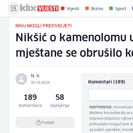
Vijesti
Biznis
Sport
NISU MOGLI PREDVIDJETI
Nikšić o kamenolomu u 
mještane se obrušilo 
N. V.
05.10.2024.
Komentari (189)
189
58
komentara
dijeljenja
NAPOMENA:
Komentarisa
Molimo korisnike da se s
stavove isključivo njihov
Podijeli
prihvatate mogućnost da
sa vašim vjerskim, moral