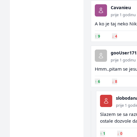
Cavanieu
prije 1 godinu
A ko je taj neko Nik
↑
9
↓
4
gooUser171
prije 1 godinu
Hmm..pitam se jesu
↑
6
↓
8
slobodan
prije 1 god
Slazem se sa razm
ostale dozvole d
↑
1
↓
0