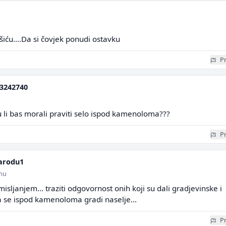
šiću....Da si čovjek ponudi ostavku
Pr
3242740
 li bas morali praviti selo ispod kamenoloma???
Pr
arodu1
inu
isljanjem... traziti odgovornost onih koji su dali gradjevinske i
a se ispod kamenoloma gradi naselje...
Pr