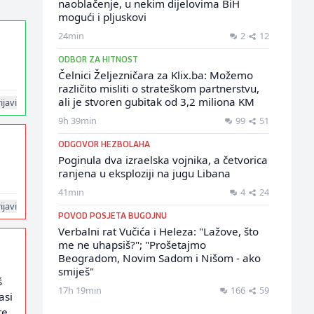
naoblačenje, u nekim dijelovima BiH
mogući i pljuskovi
24min
2
12
ODBOR ZA HITNOST
Čelnici Željezničara za Klix.ba: Možemo
različito misliti o strateškom partnerstvu,
ali je stvoren gubitak od 3,2 miliona KM
ijavi
9h 39min
99
51
ODGOVOR HEZBOLAHA
Poginula dva izraelska vojnika, a četvorica
ranjena u eksploziji na jugu Libana
41min
4
24
ijavi
POVOD POSJETA BUGOJNU
Verbalni rat Vučića i Heleza: "Lažove, što
me ne uhapsiš?"; "Prošetajmo
Beogradom, Novim Sadom i Nišom - ako
smiješ"
š
17h 19min
166
59
asi
te.