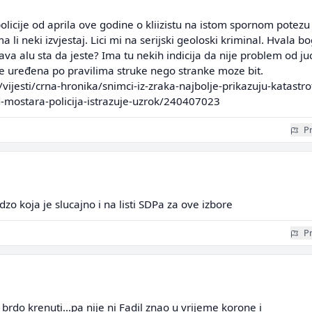
policije od aprila ove godine o kliizistu na istom spornom potezu
a li neki izvjestaj. Lici mi na serijski geoloski kriminal. Hvala b
tava alu sta da jeste? Ima tu nekih indicija da nije problem od juc
je uređena po pravilima struke nego stranke moze bit.
/vijesti/crna-hronika/snimci-iz-zraka-najbolje-prikazuju-katastro
mostara-policija-istrazuje-uzrok/240407023
Pr
o koja je slucajno i na listi SDPa za ove izbore
Pr
brdo krenuti...pa nije ni Fadil znao u vrijeme korone i