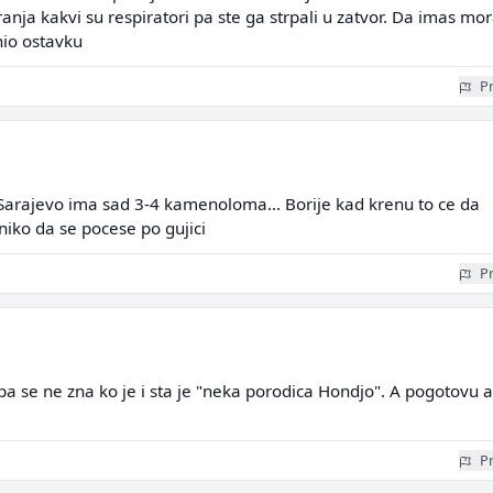
ja kakvi su respiratori pa ste ga strpali u zatvor. Da imas mor
nio ostavku
Pr
arajevo ima sad 3-4 kamenoloma... Borije kad krenu to ce da
 niko da se pocese po gujici
Pr
a se ne zna ko je i sta je "neka porodica Hondjo". A pogotovu 
Pr