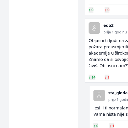
↑
0
↓
0
edoZ
prije 1 godinu
Objasni ti ljudima 
požara preusmjerili 
akademije u širokom 
Znamo da si osvojio
živiš. Objasni nam?
↑
14
↓
1
sta_gleda
prije 1 god
Jesi li ti normalan
Vama nista nije 
↑
0
↓
1