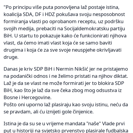
"Po principu više puta ponovljena laž postaje istina,
koalicija SDA, DF i HDZ pokušava svoju nesposobnost
formiranja vlasti po oprobanom receptu, uz podršku
svojih medija, prebaciti na Socijaldemokratsku partiju
BiH. U startu to pokazuje kako će funkcionirati njihova
vlast, da ćemo imati vlast koja će se samo baviti
drugima i koja će za sve svoje neuspjehe okrivljavati
druge.
Danas je kriv SDP BiH i Nermin Nikšić jer ne pristajemo
na podanički odnos i ne želimo pristati na njihov diktat.
Laž je da se vlast ne može formirati jer to blokira SDP
BiH, kao što je laž da sve čeka zbog mog odsustva iz
Bosne i Hercegovine.
Pošto oni uporno laž plasiraju kao svoju istinu, neću da
se pravdam, ali ću iznijeti gole činjenice.
Istina je da su se u vrijeme mandata "naše" Vlade prvi
put u historiji na svjetsko prvenstvo plasirale fudbalska