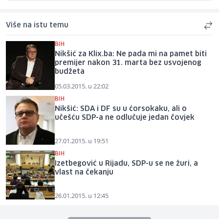
Više na istu temu
BIH
Nikšić za Klix.ba: Ne pada mi na pamet biti
premijer nakon 31. marta bez usvojenog
budžeta
05.03.2015. u 22:02
BIH
Nikšić: SDA i DF su u ćorsokaku, ali o
učešću SDP-a ne odlučuje jedan čovjek
27.01.2015. u 19:51
BIH
Izetbegović u Rijadu, SDP-u se ne žuri, a
vlast na čekanju
26.01.2015. u 12:45