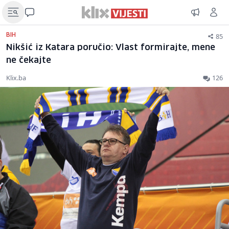
85
BIH
Nikšić iz Katara poručio: Vlast formirajte, mene
ne čekajte
Klix.ba
126