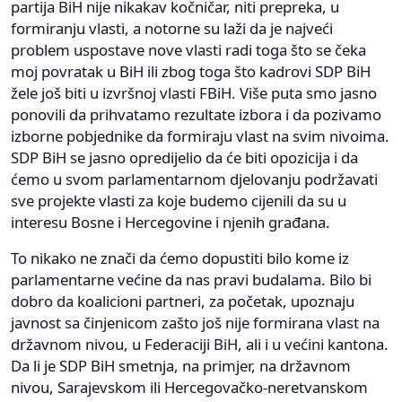
partija BiH nije nikakav kočničar, niti prepreka, u
formiranju vlasti, a notorne su laži da je najveći
problem uspostave nove vlasti radi toga što se čeka
moj povratak u BiH ili zbog toga što kadrovi SDP BiH
žele još biti u izvršnoj vlasti FBiH. Više puta smo jasno
ponovili da prihvatamo rezultate izbora i da pozivamo
izborne pobjednike da formiraju vlast na svim nivoima.
SDP BiH se jasno opredijelio da će biti opozicija i da
ćemo u svom parlamentarnom djelovanju podržavati
sve projekte vlasti za koje budemo cijenili da su u
interesu Bosne i Hercegovine i njenih građana.
To nikako ne znači da ćemo dopustiti bilo kome iz
parlamentarne većine da nas pravi budalama. Bilo bi
dobro da koalicioni partneri, za početak, upoznaju
javnost sa činjenicom zašto još nije formirana vlast na
državnom nivou, u Federaciji BiH, ali i u većini kantona.
Da li je SDP BiH smetnja, na primjer, na državnom
nivou, Sarajevskom ili Hercegovačko-neretvanskom