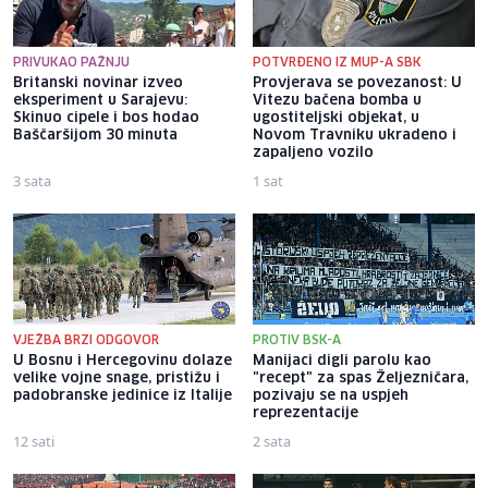
PRIVUKAO PAŽNJU
POTVRĐENO IZ MUP-A SBK
Britanski novinar izveo
Provjerava se povezanost: U
eksperiment u Sarajevu:
Vitezu bačena bomba u
Skinuo cipele i bos hodao
ugostiteljski objekat, u
Baščaršijom 30 minuta
Novom Travniku ukradeno i
zapaljeno vozilo
3 sata
1 sat
VJEŽBA BRZI ODGOVOR
PROTIV BSK-A
U Bosnu i Hercegovinu dolaze
Manijaci digli parolu kao
velike vojne snage, pristižu i
"recept" za spas Željezničara,
padobranske jedinice iz Italije
pozivaju se na uspjeh
reprezentacije
12 sati
2 sata