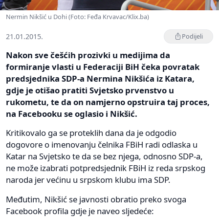
Nermin Nikšić u Dohi (Foto: Feđa Krvavac/Klix.ba)
21.01.2015.
Podijeli
Nakon sve češćih prozivki u medijima da
formiranje vlasti u Federaciji BiH čeka povratak
predsjednika SDP-a Nermina Nikšića iz Katara,
gdje je otišao pratiti Svjetsko prvenstvo u
rukometu, te da on namjerno opstruira taj proces,
na Facebooku se oglasio i Nikšić.
Kritikovalo ga se proteklih dana da je odgodio
dogovore o imenovanju čelnika FBiH radi odlaska u
Katar na Svjetsko te da se bez njega, odnosno SDP-a,
ne može izabrati potpredsjednik FBiH iz reda srpskog
naroda jer većinu u srpskom klubu ima SDP.
Međutim, Nikšić se javnosti obratio preko svoga
Facebook profila gdje je naveo sljedeće: