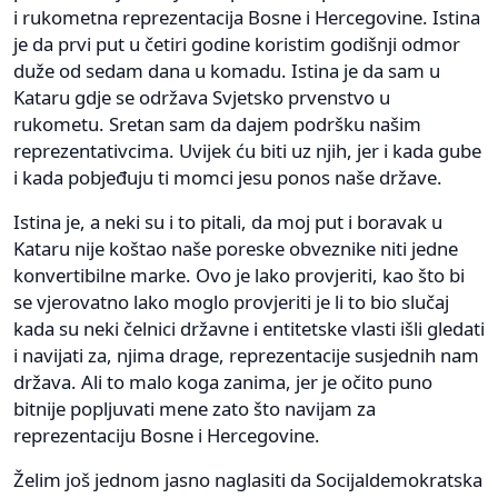
i rukometna reprezentacija Bosne i Hercegovine. Istina
je da prvi put u četiri godine koristim godišnji odmor
duže od sedam dana u komadu. Istina je da sam u
Kataru gdje se održava Svjetsko prvenstvo u
rukometu. Sretan sam da dajem podršku našim
reprezentativcima. Uvijek ću biti uz njih, jer i kada gube
i kada pobjeđuju ti momci jesu ponos naše države.
Istina je, a neki su i to pitali, da moj put i boravak u
Kataru nije koštao naše poreske obveznike niti jedne
konvertibilne marke. Ovo je lako provjeriti, kao što bi
se vjerovatno lako moglo provjeriti je li to bio slučaj
kada su neki čelnici državne i entitetske vlasti išli gledati
i navijati za, njima drage, reprezentacije susjednih nam
država. Ali to malo koga zanima, jer je očito puno
bitnije popljuvati mene zato što navijam za
reprezentaciju Bosne i Hercegovine.
Želim još jednom jasno naglasiti da Socijaldemokratska