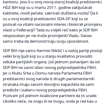
kantonu. Jesu li u ovoj novoj-staroj koaliciji predstavnici
HDZ BiH koji su u martu 2011. godine zaključavali
kabinete, nosili pečate, sakrivali službena vozila? Da li
su u ovoj koaliciji predstavnici SDA-DF koji su se
pozivali na vitalni nacionalni interes i blokirali promjenu
vlasti u Feđeraciji? Tada su voljeli reći kako je SDP BiH
nesposoban jer ne može promijeniti Vladu. Danas
samo treba da demonstriraju svoju sposobnost.
SDP BiH nije samo Nermin Nikšić i u našoj partiji postoji
veliki broj ljudi koji su u stanju kvalitetno provoditi
odluke partijskih organa. Još jednom ponavljam da od
SDP BiH ne zavisi izbor novog potpredsjednika FBiH,
jer u Klubu Srba u Domu naroda Parlamenta FBiH
predstavnici ovog naroda iz drugih parlamentarnih
stranaka imaju sasvim dovoljno kapaciteta da sami
predlože i izaberu novog potpredsjednika FBiH.
Pozivam još jednom koalicione partnere da to urade.
Ukoliko neće, ne znaju ili ne mogu, onda je red kao u