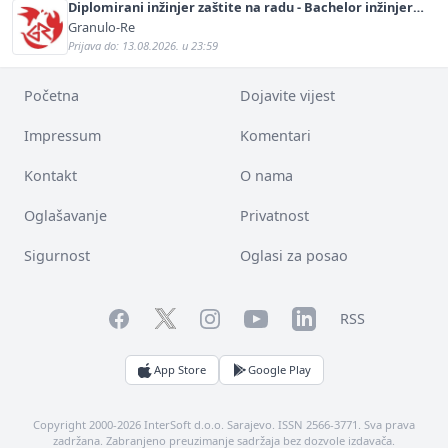
Diplomirani inžinjer zaštite na radu - Bachelor inžinjer
sigurnosti i pomoći (m/ž)
Granulo-Re
Prijava do: 13.08.2026. u 23:59
Početna
Dojavite vijest
Impressum
Komentari
Kontakt
O nama
Oglašavanje
Privatnost
Sigurnost
Oglasi za posao
Facebook
YouTube
LinkedIn
Twitter
Instagram
RSS
App Store
Google Play
Copyright 2000-2026 InterSoft d.o.o. Sarajevo. ISSN 2566-3771. Sva prava
zadržana. Zabranjeno preuzimanje sadržaja bez dozvole izdavača.