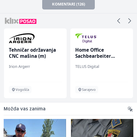
KOMENTARI (126)
Tehničar održavanja
Home Office
CNC mašina (m)
Sachbearbeiter
(m/w/d) für einen
Irion Argerr
TELUS Digital
bekannten deutschen
Energieversorger
Vogošća
Sarajevo
Možda vas zanima