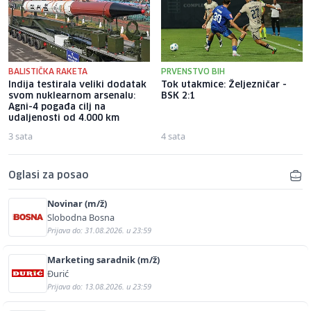
BALISTIČKA RAKETA
PRVENSTVO BIH
Indija testirala veliki dodatak
Tok utakmice: Željezničar -
svom nuklearnom arsenalu:
BSK 2:1
Agni-4 pogađa cilj na
udaljenosti od 4.000 km
3 sata
4 sata
Oglasi za posao
Novinar (m/ž)
Slobodna Bosna
Prijava do: 31.08.2026. u 23:59
Marketing saradnik (m/ž)
Đurić
Prijava do: 13.08.2026. u 23:59