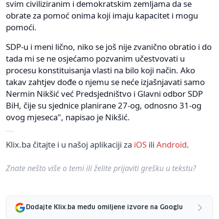
svim civiliziranim i demokratskim zemljama da se
obrate za pomoć onima koji imaju kapacitet i mogu
pomoći.
SDP-u i meni lično, niko se još nije zvanično obratio i do
tada mi se ne osjećamo pozvanim učestvovati u
procesu konstituisanja vlasti na bilo koji način. Ako
takav zahtjev dođe o njemu se neće izjašnjavati samo
Nermin Nikšić već Predsjedništvo i Glavni odbor SDP
BiH, čije su sjednice planirane 27-og, odnosno 31-og
ovog mjeseca", napisao je Nikšić.
Klix.ba čitajte i u našoj aplikaciji za
iOS
ili
Android
.
Znate nešto više o temi ili želite prijaviti grešku u tekstu?
Dodajte Klix.ba među omiljene izvore na Googlu