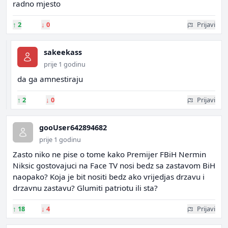
radno mjesto
↑
2
↓
0
Prijavi
sakeekass
prije 1 godinu
da ga amnestiraju
↑
2
↓
0
Prijavi
gooUser642894682
prije 1 godinu
Zasto niko ne pise o tome kako Premijer FBiH Nermin
Niksic gostovajuci na Face TV nosi bedz sa zastavom BiH
naopako? Koja je bit nositi bedz ako vrijedjas drzavu i
drzavnu zastavu? Glumiti patriotu ili sta?
↑
18
↓
4
Prijavi