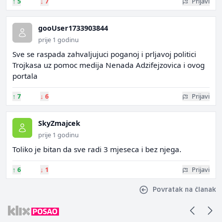
↑
5
↓
7
Prijavi
gooUser1733903844
prije 1 godinu
Sve se raspada zahvaljujuci poganoj i prljavoj politici
Trojkasa uz pomoc medija Nenada Adzifejzovica i ovog
portala
↑
7
↓
6
Prijavi
SkyZmajcek
prije 1 godinu
Toliko je bitan da sve radi 3 mjeseca i bez njega.
↑
6
↓
1
Prijavi
Povratak na članak