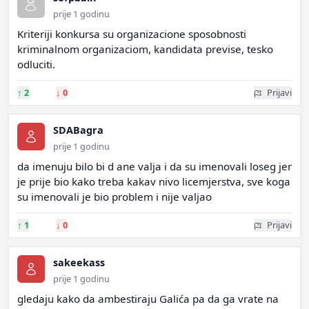
prije 1 godinu
Kriteriji konkursa su organizacione sposobnosti
kriminalnom organizaciom, kandidata previse, tesko
odluciti.
↑
2
↓
0
Prijavi
SDABagra
prije 1 godinu
da imenuju bilo bi d ane valja i da su imenovali loseg jer
je prije bio kako treba kakav nivo licemjerstva, sve koga
su imenovali je bio problem i nije valjao
↑
1
↓
0
Prijavi
sakeekass
prije 1 godinu
gledaju kako da ambestiraju Galića pa da ga vrate na