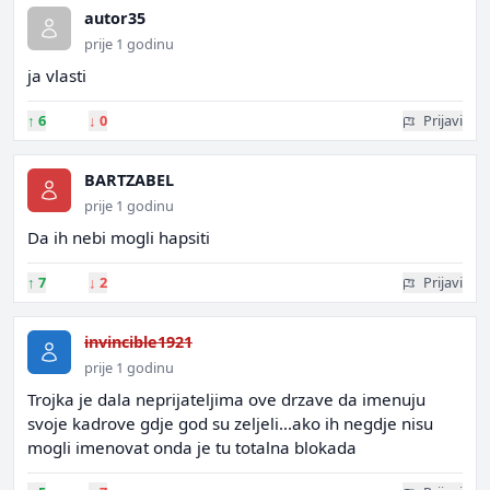
autor35
prije 1 godinu
ja vlasti
↑
6
↓
0
Prijavi
BARTZABEL
prije 1 godinu
Da ih nebi mogli hapsiti
↑
7
↓
2
Prijavi
invincible1921
prije 1 godinu
Trojka je dala neprijateljima ove drzave da imenuju
svoje kadrove gdje god su zeljeli...ako ih negdje nisu
mogli imenovat onda je tu totalna blokada