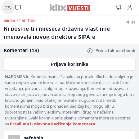
41
NIKOM SE NE ŽURI
Ni poslije tri mjeseca državna vlast nije
imenovala novog direktora SIPA-e
Komentari (19)
Povratak na članak
Prijava korisnika
NAPOMENA:
Komentarisanje članaka na portalu Klix.ba dozvoljeno je
samo registrovanim korisnicima. Molimo korisnike da se suzdrže od
vrijeđanja, psovanja i vulgarnog izražavanja. Komentari odražavaju
stavove isključivo njihovih autora, koji zbog govora mržnje mogu biti i
krivično gonjeni. Kao čitatelj prihvatate mogućnost da među
komentarima mogu biti pronađeni sadržaji koji mogu biti u
suprotnosti sa vašim vjerskim, moralnim i drugim načelima i
uvjerenjima. Svaki korisnik prije pisanja komentara mora se upoznati
sa
Pravilima i uslovima korištenja komentara
.
sefpbbih