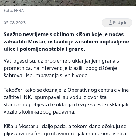
Foto: FENA
05.08.2023.
Podijeli
Snažno nevrijeme s obilnom kišom koje je noćas
zahvatilo Mostar, ostavilo je za sobom poplavljene
ulice i polomljena stabla i grane.
Vatrogasci su, uz probleme s uklanjanjem grana s
prometnica, na intervencije izlazili i zbog čišćenje
šahtova i ispumpavanja slivnih voda.
Također, kako se doznaje iz Operativnog centra civilne
zaštite HNK, ispumpavali su vodu iz dvorišta
stambenog objekta te uklanjali tezge s ceste i sklanjali
vozilo s kolnika zbog padavina.
Kiša u Mostaru i dalje pada, a tokom dana očekuju se
pljuskovi praćeni grmljavinom i jakim udarima vjetra.