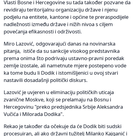
Vlasti Bosne i Hercegovine su tada također pozvane da
revidiraju teritorijalnu organizaciju države i njenu
podjelu na entitete, kantone i općine te preraspodijele
nadležnosti između države i nižih nivoa s ciljem
povećanja efikasnosti i održivosti.
Miro Lazović, odgovarajući danas na novinarska
pitanja, ističe da su sankcije visokog predstavnika
prema onima što podrivaju ustavno-pravni poredak
zemlje izostale, ali nametnute mjere postepeno vode
ka tome budu li Dodik i istomišljenici u ovoj stvari
nastavili dosadašnji politički diskurs.
Lazović je uvjeren u eliminaciju političkih uticaja
zvanične Moskve, koji se prelamaju na Bosnu i
Hercegovinu "preko predsjednika Srbije Aleksandra
Vučića i Milorada Dodika".
Rekao je također da očekuje da će Dodik biti sudski
procesuiran, ali ako državni tužitelj Milanko Kajganić i