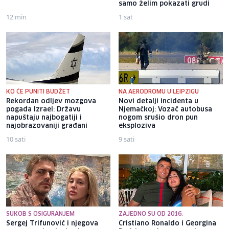
samo želim pokazati grudi
12 min
1 sat
KO ĆE PUNITI BUDŽET
NA AERODROMU U LEIPZIGU
Rekordan odljev mozgova
Novi detalji incidenta u
pogađa Izrael: Državu
Njemačkoj: Vozač autobusa
napuštaju najbogatiji i
nogom srušio dron pun
najobrazovaniji građani
eksploziva
10 sati
9 sati
SUKOB S OSIGURANJEM
ZAJEDNO SU OD 2016.
Sergej Trifunović i njegova
Cristiano Ronaldo i Georgina