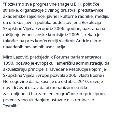
"Pozivamo sve progresivne snage u BiH, političke
stranke, organizacije civilnog društva, predstavnike
akademske zajednice, javne i kulturne radnike, medije,
da u fokus javnih politika bude stavljena Rezolucija
Skupštine Vijeća Evrope iz 2006. godine, bazirana na
mišljenju Venecijanske komisije iz 2005.", rekao je
također na pres konferenciji Vladimir Andrle u ime
navedenih nevladinih asocijacija.
Miro Lazović, predsjednik Foruma parlamentaraca
1990, pozvao je evropsku i američku administraciju da
aktueliziraju principe iz navedene Rezolucije kojom je
Skupština Vijeća Evrope pozvala 2006. vlasti Bosne i
Hercegovine da najkasnije do oktobra 2010. usvoje
novi državni ustav da bi mehanizam etničke
zastupljenosti bio zamijenjen građanskim principom,
prvenstveno ukidanjem ustavne diskriminacije
"ostalih".