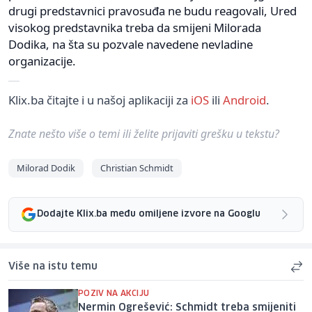
drugi predstavnici pravosuđa ne budu reagovali, Ured
visokog predstavnika treba da smijeni Milorada
Dodika, na šta su pozvale navedene nevladine
organizacije.
Klix.ba čitajte i u našoj aplikaciji za
iOS
ili
Android
.
Znate nešto više o temi ili želite prijaviti grešku u tekstu?
Milorad Dodik
Christian Schmidt
Dodajte Klix.ba među omiljene izvore na Googlu
Više na istu temu
POZIV NA AKCIJU
Nermin Ogrešević: Schmidt treba smijeniti