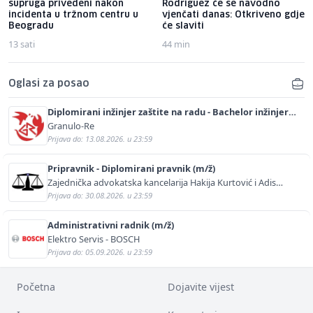
supruga privedeni nakon
Rodriguez će se navodno
incidenta u tržnom centru u
vjenčati danas: Otkriveno gdje
Beogradu
će slaviti
13 sati
44 min
Oglasi za posao
Diplomirani inžinjer zaštite na radu - Bachelor inžinjer
sigurnosti i pomoći (m/ž)
Granulo-Re
Prijava do: 13.08.2026. u 23:59
Pripravnik - Diplomirani pravnik (m/ž)
Zajednička advokatska kancelarija Hakija Kurtović i Adis
Kurtović
Prijava do: 30.08.2026. u 23:59
Administrativni radnik (m/ž)
Elektro Servis - BOSCH
Prijava do: 05.09.2026. u 23:59
Početna
Dojavite vijest