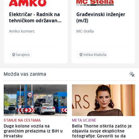
Električar - Radnik na
Građevinski inženjer
tehničkom održavanju
(m/ž)
(m/ž)
Amko komerc
MC-Stella
Sarajevo
Velika Kladuša
Možda vas zanima
STANJE NA CESTAMA
META UCJENE
Duge kolone vozila na
Bella Thorne otkrila zašto je
graničnim prelazima iz BiH u
objavila svoje eksplicitne
Hrvatsku
fotografije: Govorili su da