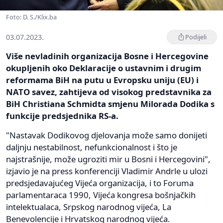
Foto: D. S./Klix.ba
03.07.2023.
Podijeli
Više nevladinih organizacija Bosne i Hercegovine
okupljenih oko Deklaracije o ustavnim i drugim
reformama BiH na putu u Evropsku uniju (EU) i
NATO savez, zahtijeva od visokog predstavnika za
BiH Christiana Schmidta smjenu Milorada Dodika s
funkcije predsjednika RS-a.
"Nastavak Dodikovog djelovanja može samo donijeti
daljnju nestabilnost, nefunkcionalnost i što je
najstrašnije, može ugroziti mir u Bosni i Hercegovini",
izjavio je na press konferenciji Vladimir Andrle u ulozi
predsjedavajućeg Vijeća organizacija, i to Foruma
parlamentaraca 1990, Vijeća kongresa bošnjačkih
intelektualaca, Srpskog narodnog vijeća, La
Benevolencije i Hrvatskog narodnog vijeća.