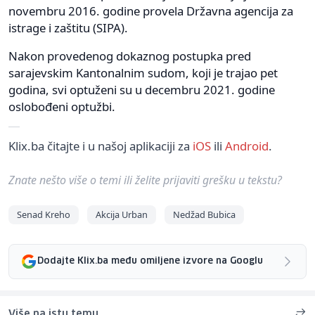
novembru 2016. godine provela Državna agencija za
istrage i zaštitu (SIPA).
Nakon provedenog dokaznog postupka pred
sarajevskim Kantonalnim sudom, koji je trajao pet
godina, svi optuženi su u decembru 2021. godine
oslobođeni optužbi.
Klix.ba čitajte i u našoj aplikaciji za
iOS
ili
Android
.
Znate nešto više o temi ili želite prijaviti grešku u tekstu?
Senad Kreho
Akcija Urban
Nedžad Bubica
Dodajte Klix.ba među omiljene izvore na Googlu
Više na istu temu