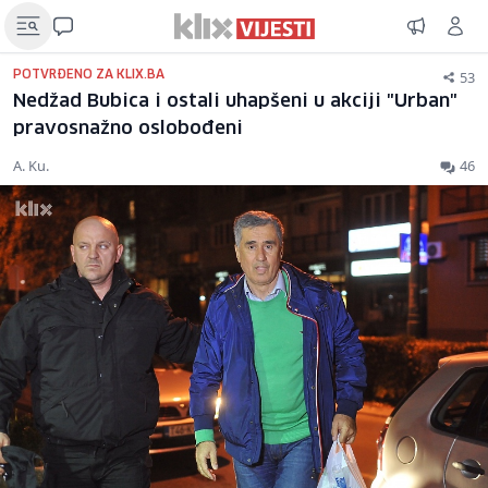
53
POTVRĐENO ZA KLIX.BA
Nedžad Bubica i ostali uhapšeni u akciji "Urban"
pravosnažno oslobođeni
A. Ku.
46