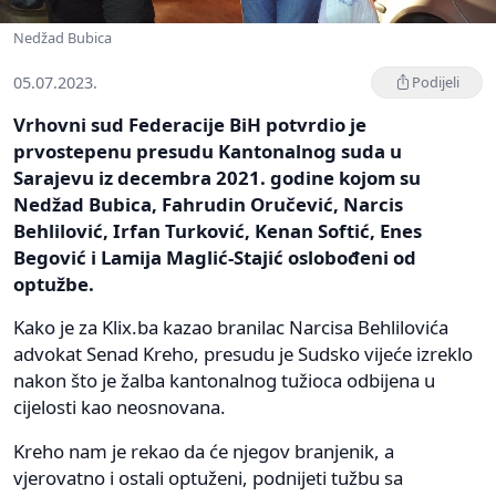
Nedžad Bubica
05.07.2023.
Podijeli
Vrhovni sud Federacije BiH potvrdio je
prvostepenu presudu Kantonalnog suda u
Sarajevu iz decembra 2021. godine kojom su
Nedžad Bubica, Fahrudin Oručević, Narcis
Behlilović, Irfan Turković, Kenan Softić, Enes
Begović i Lamija Maglić-Stajić oslobođeni od
optužbe.
Kako je za Klix.ba kazao branilac Narcisa Behlilovića
advokat Senad Kreho, presudu je Sudsko vijeće izreklo
nakon što je žalba kantonalnog tužioca odbijena u
cijelosti kao neosnovana.
Kreho nam je rekao da će njegov branjenik, a
vjerovatno i ostali optuženi, podnijeti tužbu sa