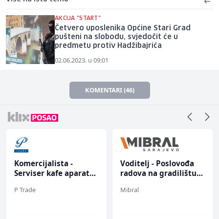
AKCIJA "START"
Četvero uposlenika Općine Stari Grad
pušteni na slobodu, svjedočit će u
predmetu protiv Hadžibajrića
02.06.2023. u 09:01
KOMENTARI (46)
Komercijalista -
Voditelj - Poslovođa
Serviser kafe aparata
radova na gradilištu
(m/ž)
(m/ž)
P Trade
Mibral