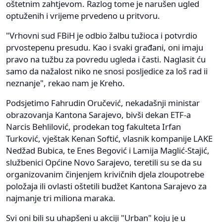
oštetnim zahtjevom. Razlog tome je narušen ugled
optuženih i vrijeme prvedeno u pritvoru.
"Vrhovni sud FBiH je odbio žalbu tužioca i potvrdio
prvostepenu presudu. Kao i svaki građani, oni imaju
pravo na tužbu za povredu ugleda i časti. Naglasit ću
samo da nažalost niko ne snosi posljedice za loš rad ii
neznanje", rekao nam je Kreho.
Podsjetimo Fahrudin Oručević, nekadašnji ministar
obrazovanja Kantona Sarajevo, bivši dekan ETF-a
Narcis Behlilović, prodekan tog fakulteta Irfan
Turković, vještak Kenan Softić, vlasnik kompanije LAKE
Nedžad Bubica, te Enes Begović i Lamija Maglić-Stajić,
službenici Općine Novo Sarajevo, teretili su se da su
organizovanim činjenjem krivičnih djela zloupotrebe
položaja ili ovlasti oštetili budžet Kantona Sarajevo za
najmanje tri miliona maraka.
Svi oni bili su uhapšeni u akciji "Urban" koju je u