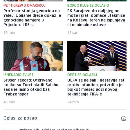
PETTIGREW U OMARSKOJ
BORDO KLUB SE OGLASIO
Profesor studija genocida na
FK Sarajevo do daljnjeg ne
Yaleu: Ubijanje djece dokaz je
može igrati domaće utakmice
genocidne namjere u
na Koševu, teren ne ispunjava
Prijedoru i RS-u
ni minimalne uslove
15 min
18 sati
IZNENADIO SVIJET
OPET SE OGLASILI
Srušen rekord: Otkriveno
UEFA se ne šali i nastavlja rat
koliko su Turci platili Salahu,
protiv Infantina, potvrdila je
sada je jasno otkud baš
bojkot mjesec uoči novog
Trabzonspor
takmičenja FIFA-e
45 min
24 min
Oglasi za posao
Pripravnik - Diplomirani pravnik (m/ž)