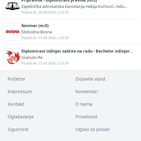
Zajednička advokatska kancelarija Hakija Kurtović i Adis
Kurtović
Prijava do: 30.08.2026. u 23:59
Novinar (m/ž)
Slobodna Bosna
Prijava do: 31.08.2026. u 23:59
Diplomirani inžinjer zaštite na radu - Bachelor inžinjer
sigurnosti i pomoći (m/ž)
Granulo-Re
Prijava do: 13.08.2026. u 23:59
Početna
Dojavite vijest
Impressum
Komentari
Kontakt
O nama
Oglašavanje
Privatnost
Sigurnost
Oglasi za posao